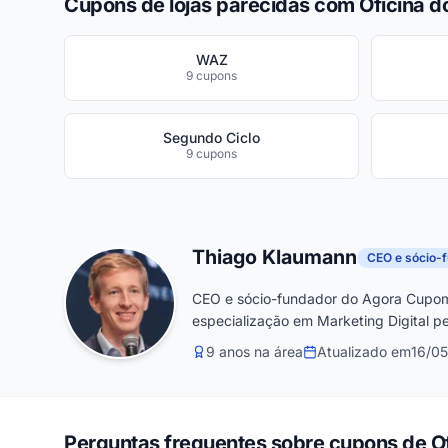
Cupons de lojas parecidas com Oficina do
WAZ
9 cupons
Segundo Ciclo
9 cupons
Thiago Klaumann
CEO e sócio-
CEO e sócio-fundador do Agora Cupom
especialização em Marketing Digital pe
9 anos na área
Atualizado em
16/0
Perguntas frequentes sobre cupons de Of