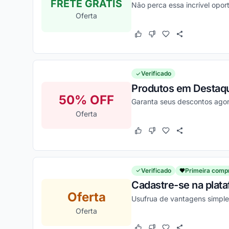
FRETE GRÁTIS
Não perca essa incrível opor
Oferta
Este cupom funcionou
Este cupom não funcion
Verificado
Produtos em Destaqu
50% OFF
Garanta seus descontos ago
Oferta
Este cupom funcionou
Este cupom não funcion
Verificado
Primeira comp
Cadastre-se na plat
Oferta
Usufrua de vantagens simple
Oferta