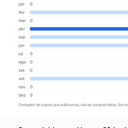
Cupons de Oficina dos Bits publicados por mês, somando o
Mês
Cupons publicados
Desconto médio
jan
0
fev
mar
0
abr
mai
jun
jul
0
ago
0
set
0
out
nov
0
dez
0
Contagem de cupons que publicamos, não de compras feitas. Serve 