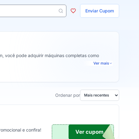
ojas
Enviar Cupom
 aparecem ao digitar 3 letras ou mais.
sim, você pode adquirir máquinas completas como
Ver mais
Ordenar por
omocional e confira!
Ver cupom
TICO