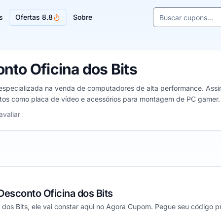
Buscar cupons e l
s
Ofertas 8.8
Sobre
Sugestões de lojas
to Oficina dos Bits
ne especializada na venda de computadores de alta performance. As
tos como placa de vídeo e acessórios para montagem de PC gamer.
a 5 estrelas
avaliar
esconto Oficina dos Bits
 dos Bits, ele vai constar aqui no Agora Cupom. Pegue seu código pr