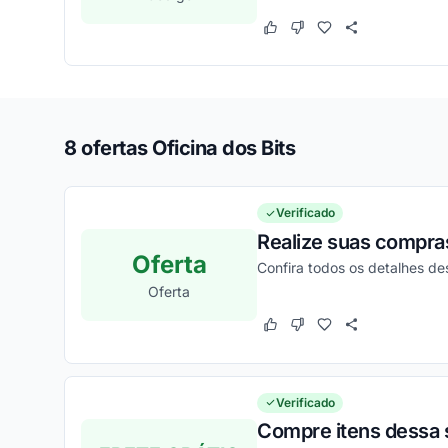
Este cupom funcionou
Este cupom não funcion
8 ofertas Oficina dos Bits
Verificado
Realize suas compra
Oferta
Confira todos os detalhes d
Oferta
Este cupom funcionou
Este cupom não funcion
Verificado
Compre itens dessa s