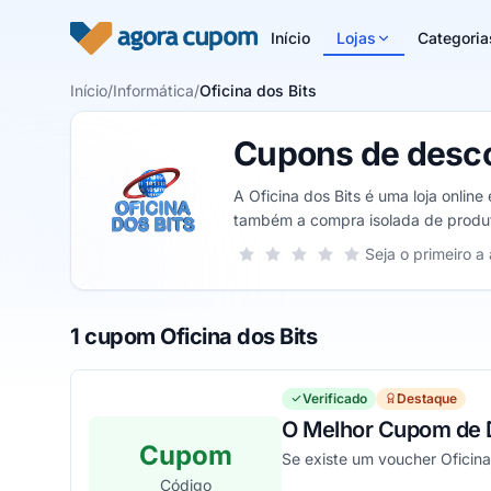
Pular para o conteúdo
Início
Lojas
Categoria
Início
/
Informática
/
Oficina dos Bits
Cupons de descon
A Oficina dos Bits é uma loja onli
também a compra isolada de produ
Sua nota para Oficina dos Bits, de 1 
Seja o primeiro a 
1 estrela
2 estrelas
3 estrelas
4 estrelas
5 estrelas
1 cupom Oficina dos Bits
Verificado
Destaque
O Melhor Cupom de D
Cupom
Se existe um voucher Oficina
Código