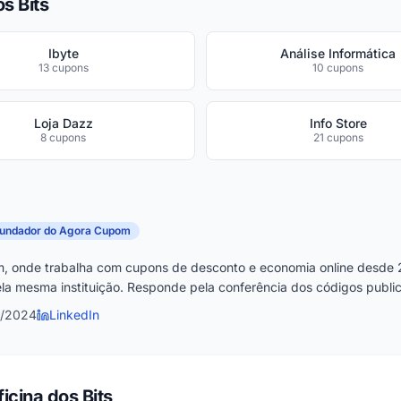
s Bits
Ibyte
Análise Informática
13 cupons
10 cupons
Loja Dazz
Info Store
8 cupons
21 cupons
fundador do Agora Cupom
, onde trabalha com cupons de desconto e economia online desde 
la mesma instituição. Responde pela conferência dos códigos publica
5/2024
LinkedIn
icina dos Bits