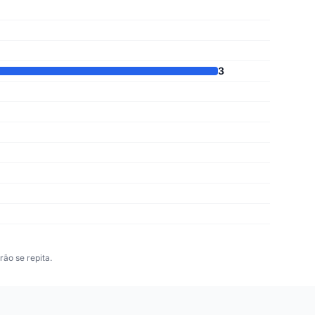
3
ão se repita.