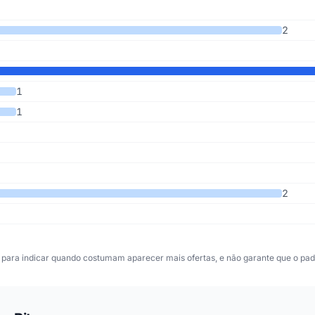
s últimos 7 anos
2
1
1
2
para indicar quando costumam aparecer mais ofertas, e não garante que o padr