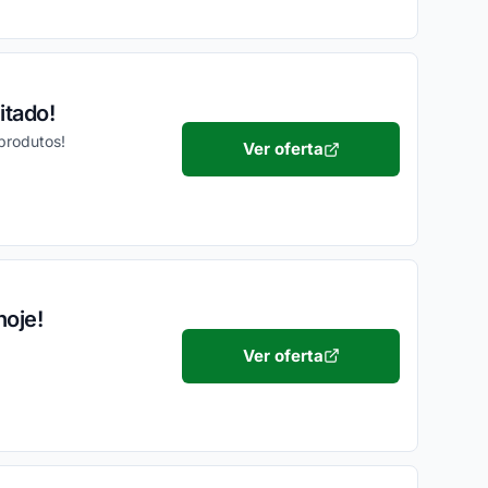
itado!
produtos!
Ver oferta
hoje!
Ver oferta