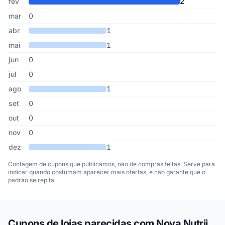
fev
2
mar
0
abr
1
mai
1
jun
0
jul
0
ago
1
set
0
out
0
nov
0
dez
1
Contagem de cupons que publicamos, não de compras feitas. Serve para
indicar quando costumam aparecer mais ofertas, e não garante que o
padrão se repita.
Cupons de lojas parecidas com Nova Nutrii