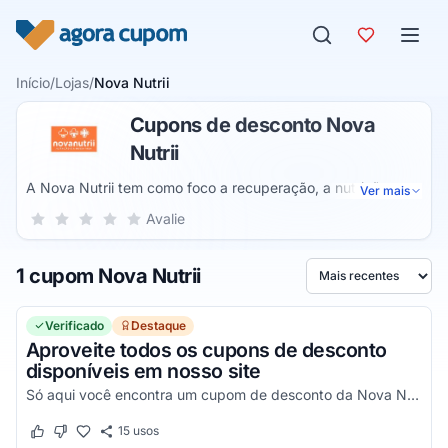
Pular para o conteúdo
Início
/
Lojas
/
Nova Nutrii
Cupons de desconto Nova
Nutrii
A Nova Nutrii tem como foco a recuperação, a nutrição e a
Ver mais
saúde de seus clientes. A marca é especializada em
Sua nota para Nova Nutrii, de 1 a 5 estrelas
Avalie
1 estrela
2 estrelas
3 estrelas
4 estrelas
5 estrelas
nutrição clínica, com produtos feitos para pacientes que
querem realizar o tratamento nutricional em casa, com
1 cupom Nova Nutrii
alimentação e suplementação.
Ordenar por
Verificado
Destaque
Aproveite todos os cupons de desconto
disponíveis em nosso site
Só aqui você encontra um cupom de desconto da Nova Nutrii para economizar na sua compra!
15
usos
Este cupom funcionou
Este cupom não funcionou