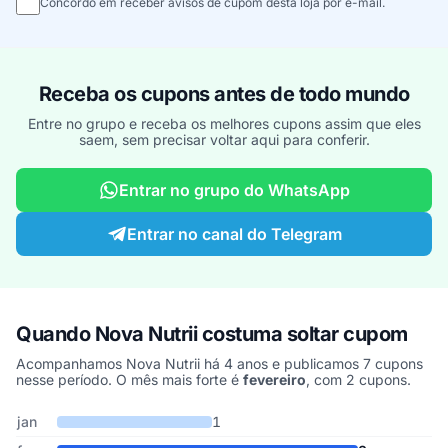
Concordo em receber avisos de cupom desta loja por e-mail.
Receba os cupons antes de todo mundo
Entre no grupo e receba os melhores cupons assim que eles
saem, sem precisar voltar aqui para conferir.
Entrar no grupo do WhatsApp
Entrar no canal do Telegram
Quando Nova Nutrii costuma soltar cupom
Acompanhamos Nova Nutrii há 4 anos e publicamos 7 cupons
nesse período. O mês mais forte é
fevereiro
, com 2 cupons.
Cupons de Nova Nutrii publicados por mês, somando os últimos 4
Mês
Cupons publicados
Desconto médio
jan
1