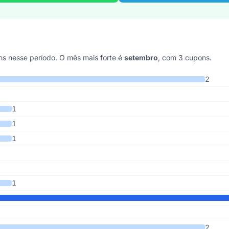
 nesse período. O mês mais forte é
setembro
, com 3 cupons.
os 4 anos
2
1
1
1
1
2