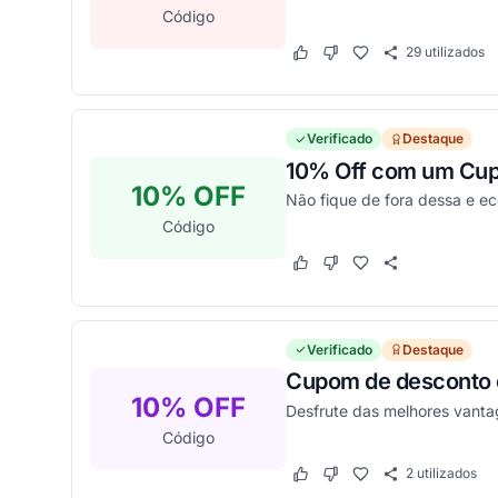
Código
29
utilizados
Este cupom funcionou
Este cupom não funcion
Verificado
Destaque
10% Off com um Cup
10% OFF
Não fique de fora dessa e e
Código
Este cupom funcionou
Este cupom não funcion
Verificado
Destaque
Cupom de desconto c
10% OFF
Desfrute das melhores vanta
Código
2
utilizados
Este cupom funcionou
Este cupom não funcion