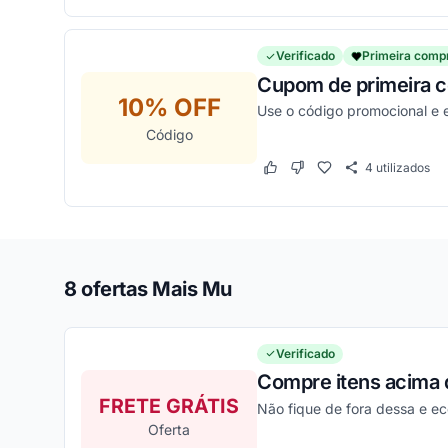
Verificado
Primeira comp
Cupom de primeira 
10% OFF
Use o código promocional e 
Código
4
utilizados
Este cupom funcionou
Este cupom não funcion
8 ofertas Mais Mu
Verificado
Compre itens acima d
FRETE GRÁTIS
Não fique de fora dessa e e
Oferta