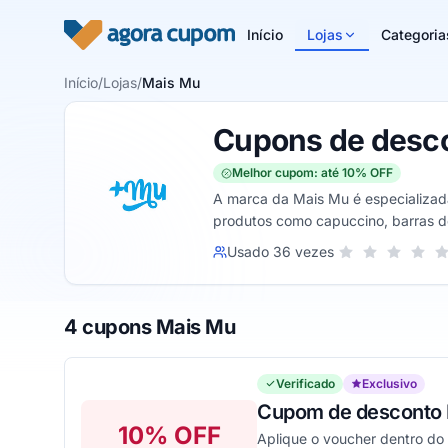
Pular para o conteúdo
Início
Lojas
Categoria
Início
/
Lojas
/
Mais Mu
Cupons de desc
Melhor cupom: até 10% OFF
A marca da Mais Mu é especializad
produtos como capuccino, barras de
Sua nota para Mai
Usado 36 vezes
1 estrela
2 estrelas
3 estrel
4 es
5
4 cupons Mais Mu
Verificado
Exclusivo
Cupom de desconto E
10% OFF
Aplique o voucher dentro do