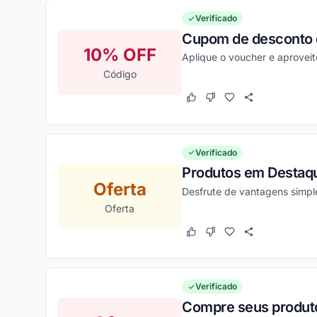
Verificado
Cupom de desconto d
10% OFF
Aplique o voucher e aprovei
Código
Este cupom funcionou
Este cupom não funcion
Verificado
Produtos em Destaqu
Oferta
Desfrute de vantagens simpl
Oferta
Este cupom funcionou
Este cupom não funcion
Verificado
Compre seus produto