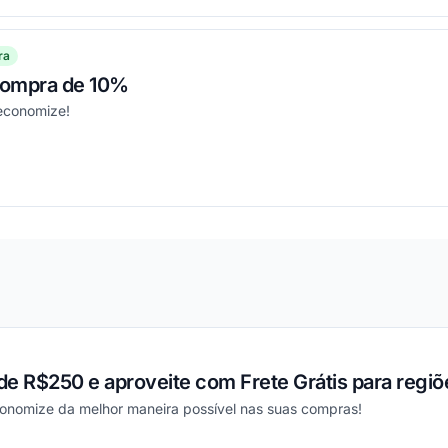
ra
compra de 10%
economize!
ou
e R$250 e aproveite com Frete Grátis para regiõ
conomize da melhor maneira possível nas suas compras!