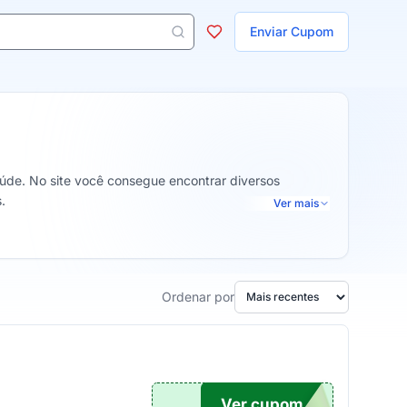
ojas
Enviar Cupom
 aparecem ao digitar 3 letras ou mais.
úde. No site você consegue encontrar diversos
.
Ver mais
Ordenar por
Ver cupom
OM10