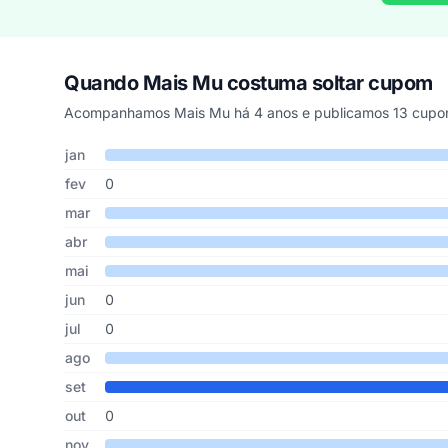
Quando Mais Mu costuma soltar cupom
Acompanhamos Mais Mu há 4 anos e publicamos 13 cupons
Cupons de Mais Mu publicados por mês, somando os últim
Mês
Cupons publicados
Desconto médio
jan
fev
0
mar
abr
mai
jun
0
jul
0
ago
set
out
0
nov