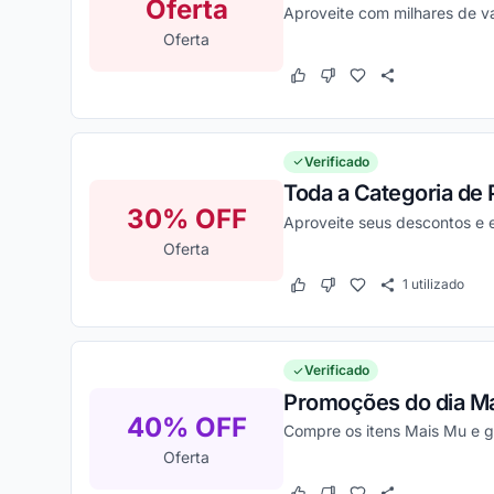
Oferta
Aproveite com milhares de v
Oferta
Este cupom funcionou
Este cupom não funcion
Verificado
Toda a Categoria de 
30% OFF
Aproveite seus descontos e 
Oferta
1
utilizado
Este cupom funcionou
Este cupom não funcion
Verificado
Promoções do dia Ma
40% OFF
Compre os itens Mais Mu e g
Oferta