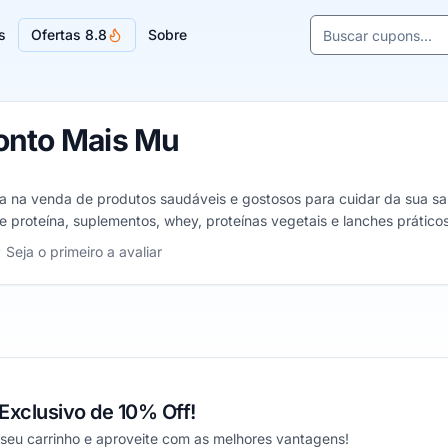
Buscar cupons e l
s
Ofertas 8.8
Sobre
Sugestões de lojas
onto Mais Mu
a na venda de produtos saudáveis e gostosos para cuidar da sua sa
 proteína, suplementos, whey, proteínas vegetais e lanches práticos
s Mu, de 1 a 5 estrelas
Seja o primeiro a avaliar
as
trelas
 estrelas
xclusivo de 10% Off!
 seu carrinho e aproveite com as melhores vantagens!