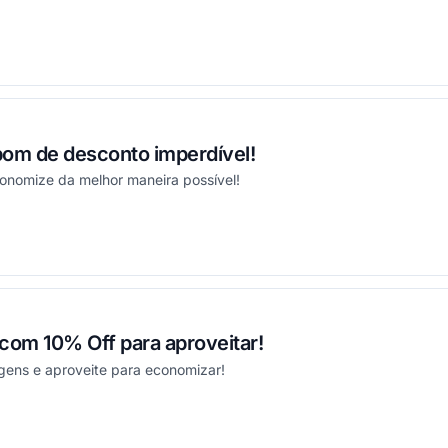
ou
om de desconto imperdível!
conomize da melhor maneira possível!
ou
om 10% Off para aproveitar!
gens e aproveite para economizar!
ou