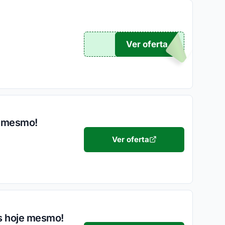
Ver oferta
OX
a mesmo!
Ver oferta
s hoje mesmo!