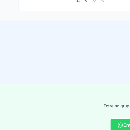
Este cupom funcionou
Este cupom não funcion
Entre no grup
En