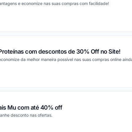
antagens e economize nas suas compras com facilidade!
ou
Proteínas com descontos de 30% Off no Site!
economize da melhor maneira possível nas suas compras online ainda
ou
is Mu com até 40% off
anhe desconto nas ofertas.