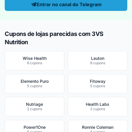
Entrar no canal do Telegram
Cupons de lojas parecidas com 3VS
Nutrition
Wise Health
Lauton
6 cupons
8 cupons
Elemento Puro
Fitoway
5 cupons
5 cupons
Nutriage
Health Labs
2 cupons
2 cupons
Power1One
Ronnie Coleman
5 cupons
4 cupons