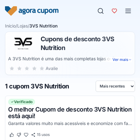
Pular para o conteúdo
Início
/
Lojas
/
3VS Nutrition
Cupons de desconto 3VS
Nutrition
A 3VS Nutrition é uma das mais completas lojas online do
Ver mais
mercado de suplementos alimentares, uma empresa que
Sua nota para 3VS Nutrition, de 1 a 5 estrelas
Avalie
1 estrela
2 estrelas
3 estrelas
4 estrelas
5 estrelas
cria e desenvolve produtos para elevar toda a sua
performance durante seus treinos e que irá lhe entregar
1 cupom 3VS Nutrition
vantagens simplesmente incríveis durante todos os
Ordenar por
momentos da sua compra a partir de valores acessíveis e
milhares de benefícios.
Verificado
O melhor Cupom de desconto 3VS Nutrition
está aqui!
Garanta valores muito mais acessíveis e economize com facilidade em todas as suas compras!
15
usos
Este cupom funcionou
Este cupom não funcionou