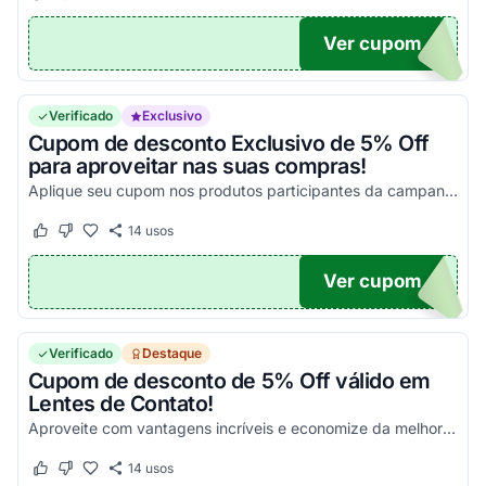
Ver cupom
M10A
Verificado
Exclusivo
Cupom de desconto Exclusivo de 5% Off
para aproveitar nas suas compras!
Aplique seu cupom nos produtos participantes da campanha e aproveite com os melhores descontos possíveis!
14
usos
Este cupom funcionou
Este cupom não funcionou
Ver cupom
OM5A
Verificado
Destaque
Cupom de desconto de 5% Off válido em
Lentes de Contato!
Aproveite com vantagens incríveis e economize da melhor maneira possível!
14
usos
Este cupom funcionou
Este cupom não funcionou