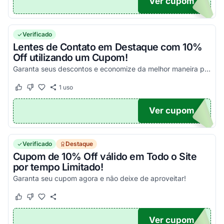
Ver cupom
N15R
Verificado
Lentes de Contato em Destaque com 10%
Off utilizando um Cupom!
Garanta seus descontos e economize da melhor maneira possível!
1
uso
Este cupom funcionou
Este cupom não funcionou
Ver cupom
10A
Verificado
Destaque
Cupom de 10% Off válido em Todo o Site
por tempo Limitado!
Garanta seu cupom agora e não deixe de aproveitar!
Este cupom funcionou
Este cupom não funcionou
Ver cupom
N10