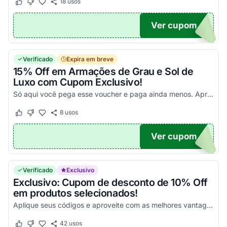
18
usos
Este cupom funcionou
Este cupom não funcionou
Ver cupom
OM50
Verificado
Expira em breve
15% Off em Armações de Grau e Sol de
Luxo com Cupom Exclusivo!
Só aqui você pega esse voucher e paga ainda menos. Aproveite agora!
8
usos
Este cupom funcionou
Este cupom não funcionou
Ver cupom
OM15
Verificado
Exclusivo
Exclusivo: Cupom de desconto de 10% Off
em produtos selecionados!
Aplique seus códigos e aproveite com as melhores vantagens agora mesmo!
42
usos
Este cupom funcionou
Este cupom não funcionou