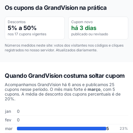
Os cupons da GrandVision na prática
Descontos
Cupom novo
5% a 50%
há 3 dias
nos 17 cupons vigentes
publicado ou revisado
Números medidos neste site: votos dos visitantes nos códigos e cliques
registrados no nosso servidor. Atualizados diariamente.
Quando GrandVision costuma soltar cupom
Acompanhamos GrandVision há 6 anos e publicamos 25
cupons nesse período. O mês mais forte é
março
, com 5
cupons. A média de desconto dos cupons percentuais é de
20%.
Cupons de GrandVision publicados por mês, somando os últimos 
Mês
Cupons publicados
Desconto médio
jan
0
fev
0
mar
5
23%