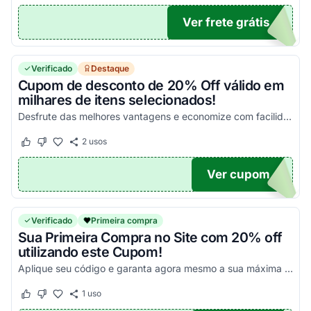
Ver frete grátis
QUI
Verificado
Destaque
Cupom de desconto de 20% Off válido em
milhares de itens selecionados!
Desfrute das melhores vantagens e economize com facilidade nas suas compras!
2
usos
Este cupom funcionou
Este cupom não funcionou
Ver cupom
LINE
Verificado
Primeira compra
Sua Primeira Compra no Site com 20% off
utilizando este Cupom!
Aplique seu código e garanta agora mesmo a sua máxima economia nas suas compras!
1
uso
Este cupom funcionou
Este cupom não funcionou