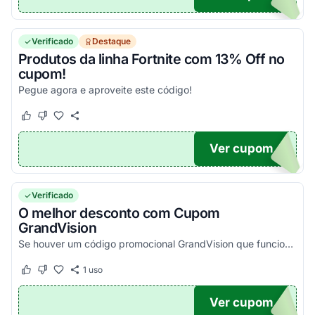
Verificado
Destaque
Produtos da linha Fortnite com 13% Off no
cupom!
Pegue agora e aproveite este código!
Este cupom funcionou
Este cupom não funcionou
Ver cupom
VIVO
Verificado
O melhor desconto com Cupom
GrandVision
Se houver um código promocional GrandVision que funciona, ele estará aqui na nossa página. Pegue o voucher e confira agora!
1
uso
Este cupom funcionou
Este cupom não funcionou
Ver cupom
TICO