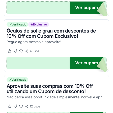
Ver cupom
N5R
Verificado
Exclusivo
Óculos de sol e grau com descontos de
10% Off com Cupom Exclusivo!
Pegue agora mesmo e aproveite!
4
usos
Este cupom funcionou
Este cupom não funcionou
Ver cupom
RA10
Verificado
Aproveite suas compras com 10% Off
utilizando um Cupom de desconto!
Não perca essa oportunidade simplesmente incrível e aproveite com os melhores descontos!
12
usos
Este cupom funcionou
Este cupom não funcionou