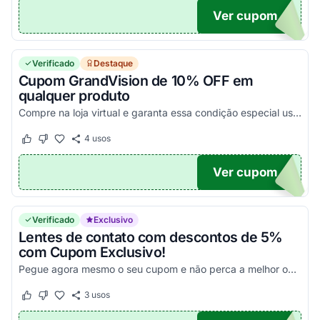
Ver cupom
MPRA
Verificado
Destaque
Cupom GrandVision de 10% OFF em
qualquer produto
Compre na loja virtual e garanta essa condição especial usando o voucher. Exceto nas lentes de contato Acuvue Oasys com Hydraclear Plus e Acuvue 2. Corra que é por tempo limitado.
4
usos
Este cupom funcionou
Este cupom não funcionou
Ver cupom
O10
Verificado
Exclusivo
Lentes de contato com descontos de 5%
com Cupom Exclusivo!
Pegue agora mesmo o seu cupom e não perca a melhor oportunidade para economizar!
3
usos
Este cupom funcionou
Este cupom não funcionou