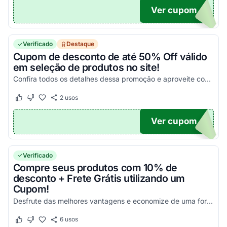
Ver cupom
10GV
Verificado
Destaque
Cupom de desconto de até 50% Off válido
em seleção de produtos no site!
Confira todos os detalhes dessa promoção e aproveite com os melhores descontos!
2
usos
Este cupom funcionou
Este cupom não funcionou
Ver cupom
GV
Verificado
Compre seus produtos com 10% de
desconto + Frete Grátis utilizando um
Cupom!
Desfrute das melhores vantagens e economize de uma forma simples nas suas compras!
6
usos
Este cupom funcionou
Este cupom não funcionou