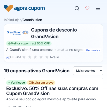
Pular para o conteúdo
Início
/
Lojas
/
GrandVision
Cupons de desconto
GrandVision
Melhor cupom: até 50% OFF
A GrandVision é uma empresa que atua no segmento de
Ver mais
produtos oculares. Assim, ela fornece diversos modelos de
Sua nota para GrandVision, de 1 a 5 estrelas
Avalie
132 usos
1 estrela
2 estrelas
3 estrelas
4 estrelas
5 estrelas
armações para todo o país com entregas de até 24 horas
para quem está localizado na capital de São Paulo. Além
19 cupons ativos GrandVision
disso, ela também fornece óculos de grau, óculos de sol,
Ordenar por
lentes de contato e acessórios.
Verificado
Expira em breve
Exclusivo: 50% Off nas suas compras com
Cupom GrandVision
Aplique seu código agora mesmo e aproveite para economizar! Válido em par completo (Armação + Lente)!