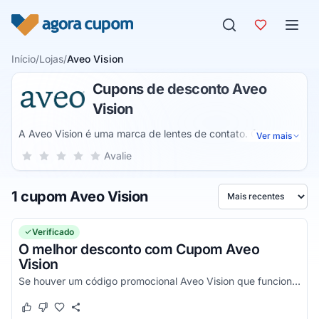
Pular para o conteúdo
Início
/
Lojas
/
Aveo Vision
Cupons de desconto Aveo
Vision
A Aveo Vision é uma marca de lentes de contato. Com o
Ver mais
intuito de facilitar a vida de quem precisa utilizar óculos, a
Sua nota para Aveo Vision, de 1 a 5 estrelas
Avalie
1 estrela
2 estrelas
3 estrelas
4 estrelas
5 estrelas
marca oferece lentes de descarte diário ou mensal que vão
de encontro às necessidades de cada cliente.
1 cupom Aveo Vision
Ordenar por
Verificado
O melhor desconto com Cupom Aveo
Vision
Se houver um código promocional Aveo Vision que funciona, ele estará aqui na nossa página. Pegue o voucher e confira agora!
Este cupom funcionou
Este cupom não funcionou