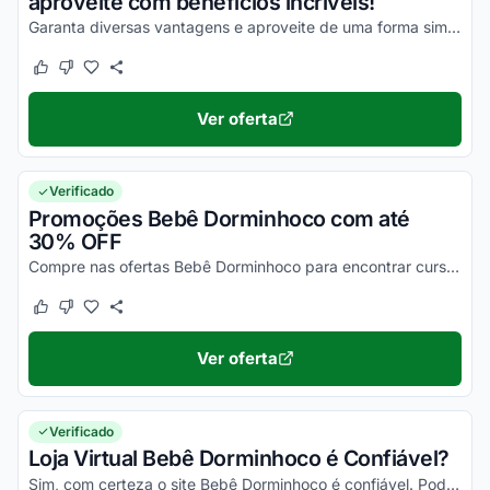
aproveite com benefícios incríveis!
Garanta diversas vantagens e aproveite de uma forma simples nas suas compras!
Este cupom funcionou
Este cupom não funcionou
Ver oferta
Verificado
Promoções Bebê Dorminhoco com até
30% OFF
Compre nas ofertas Bebê Dorminhoco para encontrar cursos com a máxima economia!
Este cupom funcionou
Este cupom não funcionou
Ver oferta
Verificado
Loja Virtual Bebê Dorminhoco é Confiável?
Sim, com certeza o site Bebê Dorminhoco é confiável. Pode pesquisar no Reclame Aqui, observar as opiniões dos clientes que você vai se assegurar disso!