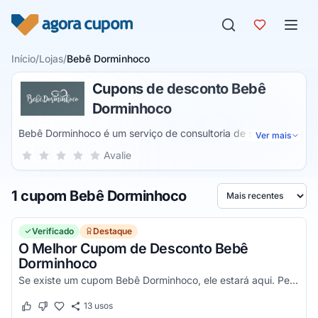
Pular para o conteúdo
Início
/
Lojas
/
Bebê Dorminhoco
Cupons de desconto Bebê
Dorminhoco
Bebê Dorminhoco é um serviço de consultoria de sono
Ver mais
oferecido pela especialista Karla Mendonça por meio de
Sua nota para Bebê Dorminhoco, de 1 a 5 estrelas
Avalie
1 estrela
2 estrelas
3 estrelas
4 estrelas
5 estrelas
cursos online. Compostos por apostilas, videoaulas e acesso
a uma especialista em sono para tirar dúvidas, os cursos
1 cupom Bebê Dorminhoco
são baseados em neurociência e psicopedagogia.
Ordenar por
Verificado
Destaque
O Melhor Cupom de Desconto Bebê
Dorminhoco
Se existe um cupom Bebê Dorminhoco, ele estará aqui. Pegue e confira agora!
13
usos
Este cupom funcionou
Este cupom não funcionou