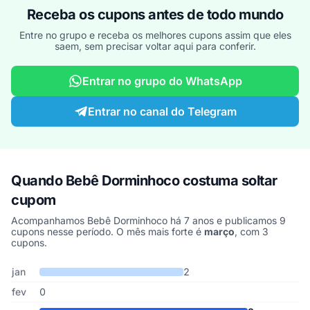
Receba os cupons antes de todo mundo
Entre no grupo e receba os melhores cupons assim que eles
saem, sem precisar voltar aqui para conferir.
Entrar no grupo do WhatsApp
Entrar no canal do Telegram
Quando Bebê Dorminhoco costuma soltar
cupom
Acompanhamos Bebê Dorminhoco há 7 anos e publicamos 9
cupons nesse período. O mês mais forte é
março
, com 3
cupons.
Cupons de Bebê Dorminhoco publicados por mês, somando os últ
Mês
Cupons publicados
Desconto médio
jan
2
fev
0