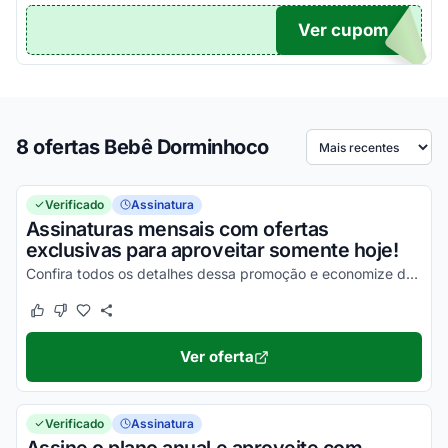
Ver cupom
TICO
8 ofertas Bebê Dorminhoco
Ordenar por
Verificado
Assinatura
Assinaturas mensais com ofertas
exclusivas para aproveitar somente hoje!
Confira todos os detalhes dessa promoção e economize da melhor maneira possível!
Este cupom funcionou
Este cupom não funcionou
Ver oferta
Verificado
Assinatura