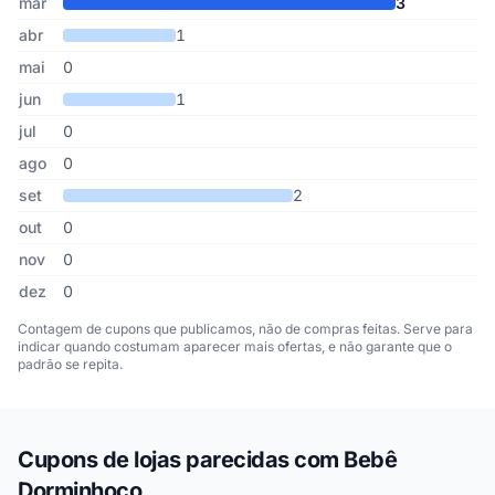
mar
3
abr
1
mai
0
jun
1
jul
0
ago
0
set
2
out
0
nov
0
dez
0
Contagem de cupons que publicamos, não de compras feitas. Serve para
indicar quando costumam aparecer mais ofertas, e não garante que o
padrão se repita.
Cupons de lojas parecidas com Bebê
Dorminhoco