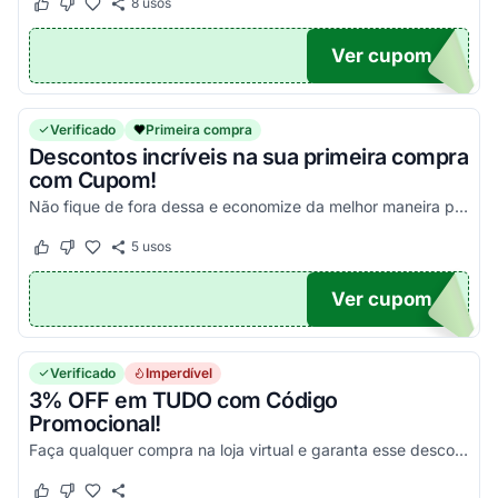
8
usos
Este cupom funcionou
Este cupom não funcionou
Ver cupom
UPOM
Verificado
Primeira compra
Descontos incríveis na sua primeira compra
com Cupom!
Não fique de fora dessa e economize da melhor maneira possível!
5
usos
Este cupom funcionou
Este cupom não funcionou
Ver cupom
MPRA
Verificado
Imperdível
3% OFF em TUDO com Código
Promocional!
Faça qualquer compra na loja virtual e garanta esse desconto extra usando o voucher. Aproveite!
Este cupom funcionou
Este cupom não funcionou