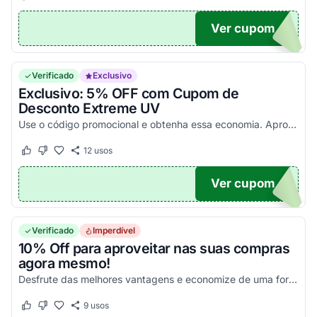
Ver cupom
RO
Verificado
Exclusivo
Exclusivo: 5% OFF com Cupom de
Desconto Extreme UV
Use o código promocional e obtenha essa economia. Aproveite que é só aqui!
12
usos
Este cupom funcionou
Este cupom não funcionou
Ver cupom
SC20
Verificado
Imperdível
10% Off para aproveitar nas suas compras
agora mesmo!
Desfrute das melhores vantagens e economize de uma forma simples nas suas compras!
9
usos
Este cupom funcionou
Este cupom não funcionou