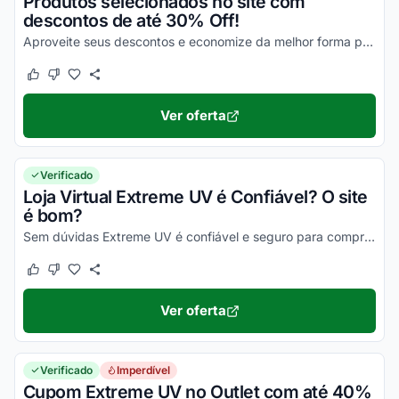
Produtos selecionados no site com
descontos de até 30% Off!
Aproveite seus descontos e economize da melhor forma possível em todas a suas compras online!
Este cupom funcionou
Este cupom não funcionou
Ver oferta
Verificado
Loja Virtual Extreme UV é Confiável? O site
é bom?
Sem dúvidas Extreme UV é confiável e seguro para comprar online. Basta observar a reputação no Reclame Aqui Extreme UV para ter certeza!
Este cupom funcionou
Este cupom não funcionou
Ver oferta
Verificado
Imperdível
Cupom Extreme UV no Outlet com até 40%