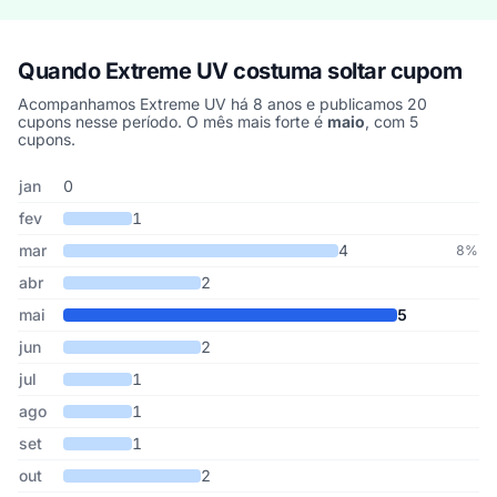
Quando Extreme UV costuma soltar cupom
Acompanhamos Extreme UV há 8 anos e publicamos 20
cupons nesse período. O mês mais forte é
maio
, com 5
cupons.
Cupons de Extreme UV publicados por mês, somando os últimos 
Mês
Cupons publicados
Desconto médio
jan
0
fev
1
mar
4
8%
abr
2
mai
5
jun
2
jul
1
ago
1
set
1
out
2