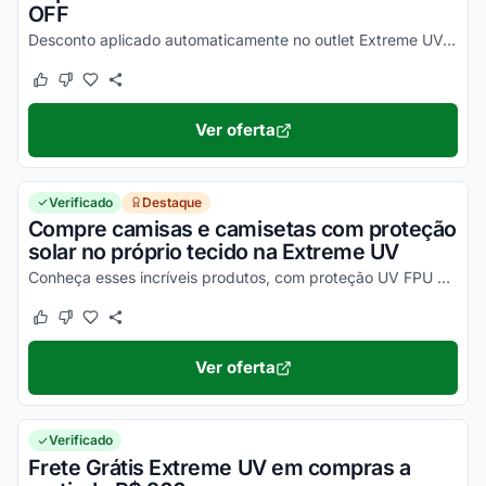
OFF
Desconto aplicado automaticamente no outlet Extreme UV, onde você encontra produtos selecionados com até 40% OFF. Aproveite para economizar agora!
Este cupom funcionou
Este cupom não funcionou
Ver oferta
Verificado
Destaque
Compre camisas e camisetas com proteção
solar no próprio tecido na Extreme UV
Conheça esses incríveis produtos, com proteção UV FPU 50+ em ampla linha de produtos. Ative seu desconto e aproveite agora!
Este cupom funcionou
Este cupom não funcionou
Ver oferta
Verificado
Frete Grátis Extreme UV em compras a