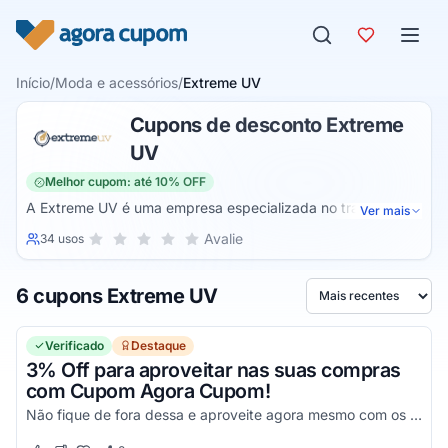
Pular para o conteúdo
Início
/
Moda e acessórios
/
Extreme UV
Cupons de desconto Extreme
UV
Melhor cupom: até 10% OFF
A Extreme UV é uma empresa especializada no tratamento
Ver mais
de proteção solar para peças de vestuário femininas,
Sua nota para Extreme UV, de 1 a 5 estrelas
Avalie
34 usos
1 estrela
2 estrelas
3 estrelas
4 estrelas
5 estrelas
masculinas e infantis. Além de inúmeros itens de moda,
especialmente os voltados para práticas de esporte e ao ar
6 cupons Extreme UV
livre, a empresa também oferece acessórios, itens térmicos
Ordenar por
e repelentes.
Verificado
Destaque
3% Off para aproveitar nas suas compras
com Cupom Agora Cupom!
Não fique de fora dessa e aproveite agora mesmo com os melhores descontos!