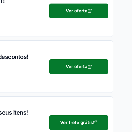
f!
Ver oferta
descontos!
Ver oferta
eus itens!
Ver frete grátis