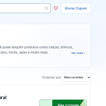
ojas
Enviar Cupom
 aparecem ao digitar 3 letras ou mais.
ê pode adquirir produtos como calças, brincos,
zers, tricôs, saias e muito mais.
Ver mais
Ordenar por
ra!
Ver cupom
RA10