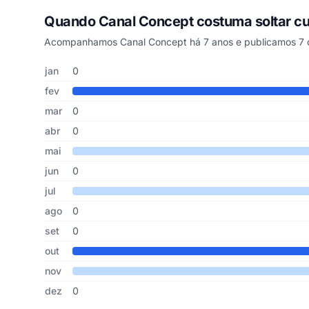
Quando Canal Concept costuma soltar 
Acompanhamos Canal Concept há 7 anos e publicamos 7 c
Cupons de Canal Concept publicados por mês, somando os
Mês
Cupons publicados
Desconto médio
jan
0
fev
mar
0
abr
0
mai
jun
0
jul
ago
0
set
0
out
nov
dez
0