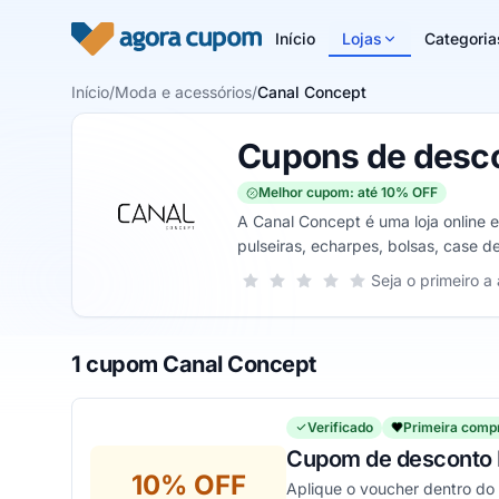
Pular para o conteúdo
Início
Lojas
Categoria
Início
/
Moda e acessórios
/
Canal Concept
Cupons de desco
Melhor cupom: até 10% OFF
A Canal Concept é uma loja online 
pulseiras, echarpes, bolsas, case de 
Sua nota para Canal Concept, de 1 a
Seja o primeiro a 
1 estrela
2 estrelas
3 estrelas
4 estrelas
5 estrelas
1 cupom Canal Concept
Verificado
Primeira comp
Cupom de desconto E
10% OFF
Aplique o voucher dentro do