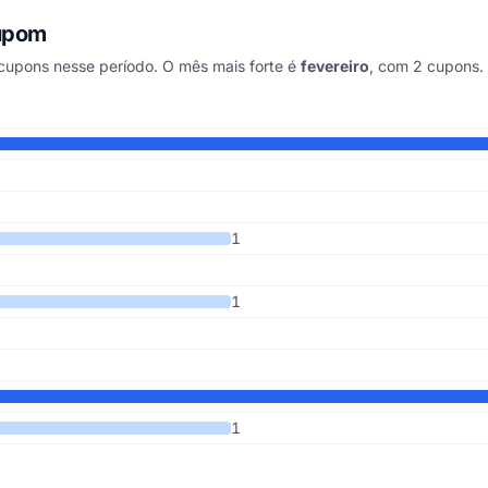
cupom
upons nesse período. O mês mais forte é
fevereiro
, com 2 cupons.
 últimos 7 anos
1
1
1