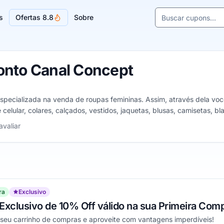
Buscar cupons e l
s
Ofertas 8.8
Sobre
Sugestões de lojas
nto Canal Concept
especializada na venda de roupas femininas. Assim, através dela voc
celular, colares, calçados, vestidos, jaquetas, blusas, camisetas, bla
 5 estrelas
avaliar
ra
Exclusivo
xclusivo de 10% Off válido na sua Primeira Comp
 seu carrinho de compras e aproveite com vantagens imperdíveis!