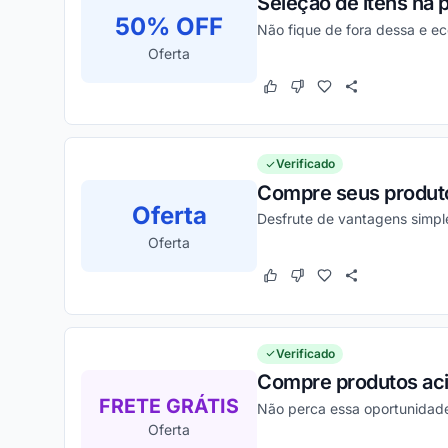
Seleção de itens na 
50% OFF
Não fique de fora dessa e e
Oferta
Este cupom funcionou
Este cupom não funcion
Verificado
Compre seus produto
Oferta
Desfrute de vantagens simpl
Oferta
Este cupom funcionou
Este cupom não funcion
Verificado
Compre produtos acim
FRETE GRÁTIS
Não perca essa oportunidade
Oferta