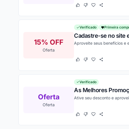
Este cupom funcionou
Este cupom não funcion
Verificado
Primeira comp
Cadastre-se no site 
15% OFF
Aproveite seus benefícios 
Oferta
Este cupom funcionou
Este cupom não funcion
Verificado
As Melhores Promoç
Oferta
Ative seu desconto e aprovei
Oferta
Este cupom funcionou
Este cupom não funcion