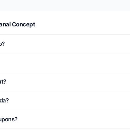
anal Concept
o?
ut?
ada?
cupons?