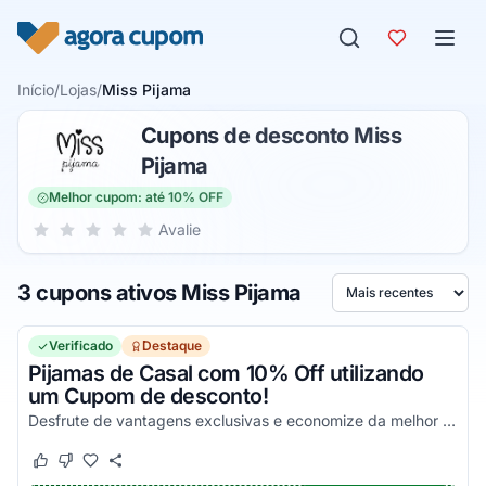
Pular para o conteúdo
Início
/
Lojas
/
Miss Pijama
Cupons de desconto Miss
Pijama
Melhor cupom: até 10% OFF
Sua nota para Miss Pijama, de 1 a 5 estrelas
Avalie
1 estrela
2 estrelas
3 estrelas
4 estrelas
5 estrelas
3 cupons ativos Miss Pijama
Ordenar por
Verificado
Destaque
Pijamas de Casal com 10% Off utilizando
um Cupom de desconto!
Desfrute de vantagens exclusivas e economize da melhor maneira possível!
Este cupom funcionou
Este cupom não funcionou