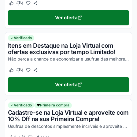
4
Este cupom funcionou
Este cupom não funcionou
Ver oferta
Verificado
Itens em Destaque na Loja Virtual com
ofertas exclusivas por tempo Limitado!
Não perca a chance de economizar e usufrua das melhores vantagens possíveis!
4
Este cupom funcionou
Este cupom não funcionou
Ver oferta
Verificado
Primeira compra
Cadastre-se na Loja Virtual e aproveite com
10% Off na sua Primeira Compra!
Usufrua de descontos simplesmente incríveis e aproveite para economizar!