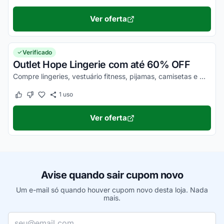
Ver oferta
Verificado
Outlet Hope Lingerie com até 60% OFF
Compre lingeries, vestuário fitness, pijamas, camisetas e muito mais com até 60% OFF no Outlet da Hope Lingerie. Aproveite!
1
uso
Este cupom funcionou
Este cupom não funcionou
Ver oferta
Avise quando sair cupom novo
Um e-mail só quando houver cupom novo desta loja. Nada
mais.
Seu e-mail