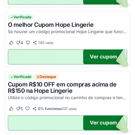
Verificado
O melhor Cupom Hope Lingerie
Se houver um código promocional Hope Lingerie que funciona, ele estará aqui na nossa página. Pegue o voucher e confira agora!
4
140
usos
Este cupom funcionou
Este cupom não funcionou
Ver cupom
TICO
Verificado
Destaque
Cupom R$10 OFF em compras acima de
R$150 na Hope Lingerie
Utilize o código promocional no carrinho de compras e tenha desconto de R$10 nas compras acima de R$150 reais na Hope. Válido apenas na primeira compra por CPF. Confira!
5
0% funcionou
137
usos
Este cupom funcionou
Este cupom não funcionou
Ver cupom
I10