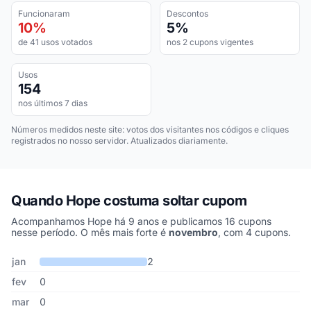
Funcionaram
Descontos
10%
5%
de 41 usos votados
nos 2 cupons vigentes
Usos
154
nos últimos 7 dias
Números medidos neste site: votos dos visitantes nos códigos e cliques
registrados no nosso servidor. Atualizados diariamente.
Quando Hope costuma soltar cupom
Acompanhamos Hope há 9 anos e publicamos 16 cupons
nesse período. O mês mais forte é
novembro
, com 4 cupons.
Cupons de Hope publicados por mês, somando os últimos 9 anos
Mês
Cupons publicados
Desconto médio
jan
2
fev
0
mar
0