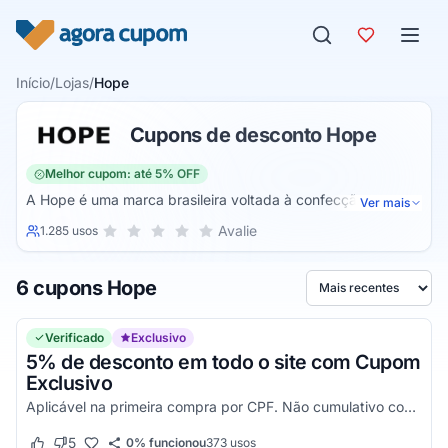
Pular para o conteúdo
Início
/
Lojas
/
Hope
Cupons de desconto Hope
Melhor cupom: até 5% OFF
A Hope é uma marca brasileira voltada à confecção e venda
Ver mais
de roupas íntimas femininas. A marca é mais conhecida por
Sua nota para Hope, de 1 a 5 estrelas
Avalie
1.285 usos
1 estrela
2 estrelas
3 estrelas
4 estrelas
5 estrelas
produzir lingeries confortáveis e lindas anualmente, mas
todos os anos inúmeros produtos voltados ao público
6 cupons Hope
feminino são lançados pela marca. São mais de 40 anos de
Ordenar por
credibilidade e força dentro do mercado feminino, se
tornando umas das marcas mais requisitadas no Brasil.
Verificado
Exclusivo
5% de desconto em todo o site com Cupom
Exclusivo
Aplicável na primeira compra por CPF. Não cumulativo com promoções de combo de calcinhas. Aproveite!
5
0% funcionou
373
usos