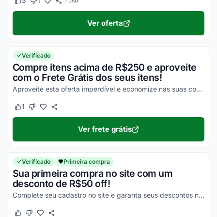
3
1
1
uso
Este cupom funcionou
Este cupom não funcionou
Ver oferta
Verificado
Compre itens acima de R$250 e aproveite
com o Frete Grátis dos seus itens!
Aproveite esta oferta imperdível e economize nas suas compras da melhor maneira possível!
1
Este cupom funcionou
Este cupom não funcionou
Ver frete grátis
Verificado
Primeira compra
Sua primeira compra no site com um
desconto de R$50 off!
Complete seu cadastro no site e garanta seus descontos na primeira compra!
Este cupom funcionou
Este cupom não funcionou