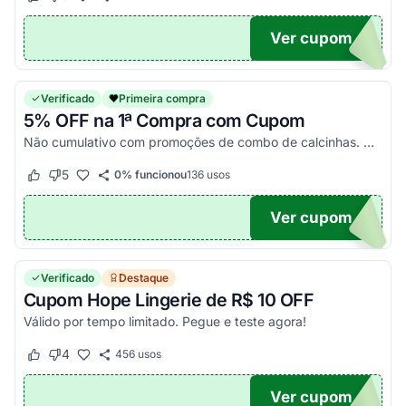
Este cupom funcionou
Este cupom não funcionou
Ver cupom
HOPE
Verificado
Primeira compra
5% OFF na 1ª Compra com Cupom
Não cumulativo com promoções de combo de calcinhas. Aproveite esse código e economize muito mais!
5
0% funcionou
136
usos
Este cupom funcionou
Este cupom não funcionou
Ver cupom
COME
Verificado
Destaque
Cupom Hope Lingerie de R$ 10 OFF
Válido por tempo limitado. Pegue e teste agora!
4
456
usos
Este cupom funcionou
Este cupom não funcionou
Ver cupom
AW