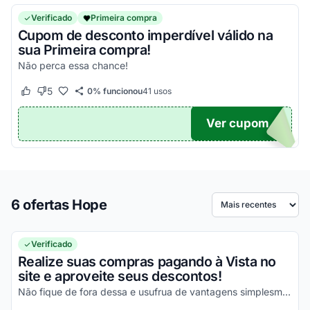
Verificado
Primeira compra
Cupom de desconto imperdível válido na
sua Primeira compra!
Não perca essa chance!
5
0% funcionou
41
usos
Este cupom funcionou
Este cupom não funcionou
Ver cupom
MPRA
6 ofertas Hope
Ordenar por
Verificado
Realize suas compras pagando à Vista no
site e aproveite seus descontos!
Não fique de fora dessa e usufrua de vantagens simplesmente incríveis!