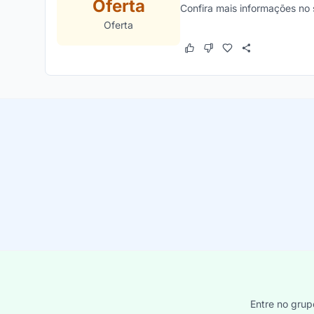
Oferta
Confira mais informações no s
Oferta
Este cupom funcionou
Este cupom não funcion
Entre no grup