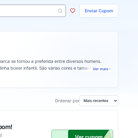
ojas
Enviar Cupom
 aparecem ao digitar 3 letras ou mais.
arca se tornou a preferida entre diversos homens.
inha boxer infantil. São várias cores e tamanhos para
Ver mais
Ordenar por
upom!
!
Ver cupom
MASH