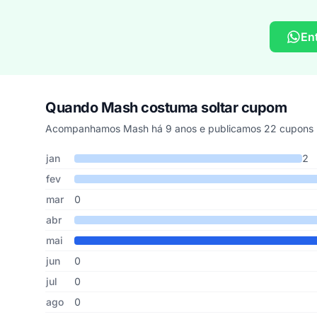
En
Quando Mash costuma soltar cupom
Acompanhamos Mash há 9 anos e publicamos 22 cupons n
Cupons de Mash publicados por mês, somando os últimos
Mês
Cupons publicados
Desconto médio
jan
2
fev
mar
0
abr
mai
jun
0
jul
0
ago
0