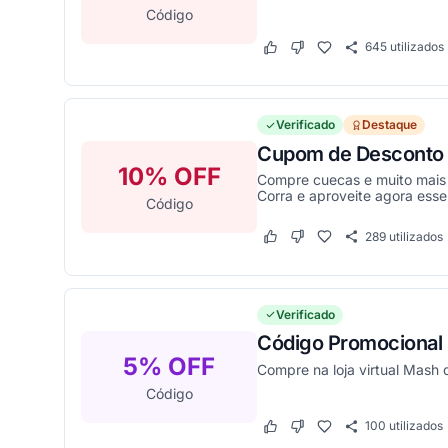
Código
645
utilizados
Este cupom funcionou
Este cupom não funcion
Verificado
Destaque
Cupom de Desconto 
10% OFF
Compre cuecas e muito mais
Corra e aproveite agora esse
Código
289
utilizados
Este cupom funcionou
Este cupom não funcion
Verificado
Código Promocional
5% OFF
Compre na loja virtual Mas
Código
100
utilizados
Este cupom funcionou
Este cupom não funcion