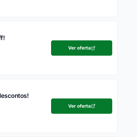
f!
Ver oferta
descontos!
Ver oferta