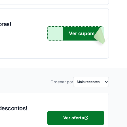
ras!
Ver cupom
MASH
Ordenar por
descontos!
Ver oferta