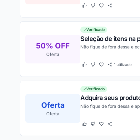
Este cupom funcionou
Este cupom não funcion
Verificado
Seleção de itens na 
50% OFF
Não fique de fora dessa e e
Oferta
1
utilizado
Este cupom funcionou
Este cupom não funcion
Verificado
Adquira seus produt
Oferta
Não fique de fora dessa e ap
Oferta
Este cupom funcionou
Este cupom não funcion