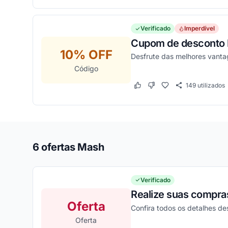
Verificado
Imperdível
Cupom de desconto M
10% OFF
Desfrute das melhores vant
Código
149
utilizados
Este cupom funcionou
Este cupom não funcion
6 ofertas Mash
Verificado
Realize suas compra
Oferta
Confira todos os detalhes d
Oferta