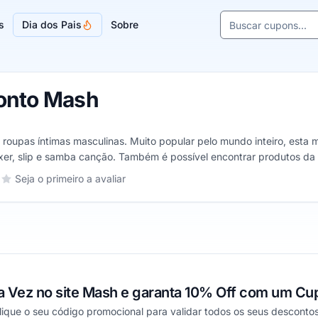
Buscar cupons e l
s
Dia dos Pais
Sobre
Sugestões de lojas
onto Mash
upas íntimas masculinas. Muito popular pelo mundo inteiro, esta m
xer, slip e samba canção. Também é possível encontrar produtos da l
ades.
ash, de 1 a 5 estrelas
Seja o primeiro a avaliar
elas
estrelas
5 estrelas
a Vez no site Mash e garanta 10% Off com um C
ique o seu código promocional para validar todos os seus descontos