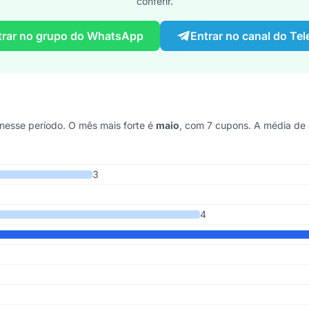
conferir.
trar no grupo do WhatsApp
Entrar no canal do Te
esse período. O mês mais forte é
maio
, com 7 cupons. A média de
 9 anos
3
4