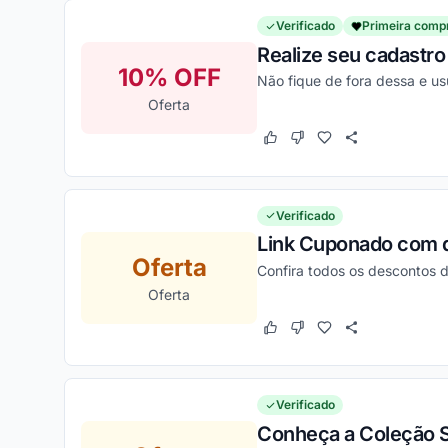
Verificado
Primeira comp
Realize seu cadastro
10% OFF
Não fique de fora dessa e u
Oferta
Este cupom funcionou
Este cupom não funcion
Verificado
Link Cuponado com d
Oferta
Confira todos os descontos d
Oferta
Este cupom funcionou
Este cupom não funcion
Verificado
Conheça a Coleção S