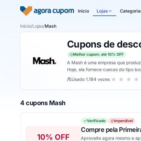
Pular para o conteúdo
Início
Lojas
Categoria
Início
/
Lojas
/
Mash
Cupons de desc
Melhor cupom: até 10% OFF
A Mash é uma empresa que produz ro
Hoje, ela fornece cuecas do tipo bo
atender todos os gostos e necessid
Sua nota para M
Usado 1.184 vezes
1 estrela
2 estrelas
3 estr
4 
4 cupons Mash
Verificado
Imperdível
Compre pela Primeir
10% OFF
Aproveite agora mesmo e apl