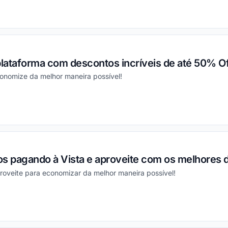
ou
plataforma com descontos incríveis de até 50% Of
conomize da melhor maneira possível!
ou
os pagando à Vista e aproveite com os melhores 
roveite para economizar da melhor maneira possível!
ou