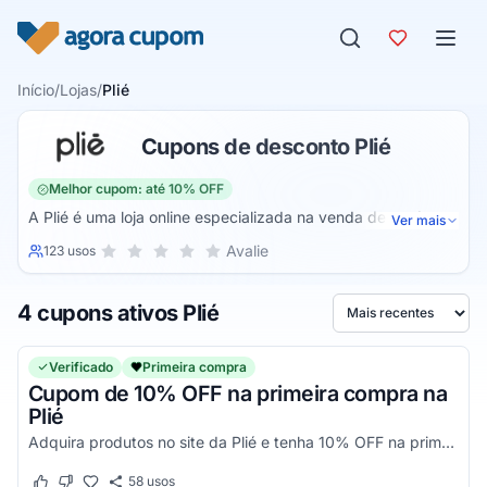
Pular para o conteúdo
Início
/
Lojas
/
Plié
Cupons de desconto Plié
Melhor cupom: até 10% OFF
A Plié é uma loja online especializada na venda de moda
Ver mais
íntima feminina. dessa forma, você encontra produtos de
Sua nota para Plié, de 1 a 5 estrelas
Avalie
123 usos
1 estrela
2 estrelas
3 estrelas
4 estrelas
5 estrelas
alta qualidade com os melhores preços da internet para que
você tenha mais qualidade em seus produtos e também
4 cupons ativos Plié
maior conforto.
Ordenar por
Verificado
Primeira compra
Cupom de 10% OFF na primeira compra na
Plié
Adquira produtos no site da Plié e tenha 10% OFF na primeira compra. Aproveite!
58
usos