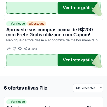
Ver frete grátis
TE
Verificado
Destaque
Aproveite sus compras acima de R$200
com Frete Grátis utilizando um Cupom!
Não fique de fora dessa e economize da melhor maneira possível!
3
usos
Este cupom funcionou
Este cupom não funcionou
Ver frete grátis
LIE
6 ofertas ativas Plié
Ordenar por
Verificado