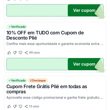
Este cupom funcionou
Este cupom não funcionou
Ver cupom
ME
Verificado
10% OFF em TUDO com Cupom de
Desconto Plié
Confira mais essa oportunidade e garanta economia extra de 10% em todo o site. Aplique o voucher Plié na sacola e poupe 10%!
49
usos
Este cupom funcionou
Este cupom não funcionou
Ver cupom
%OFF
Verificado
Destaque
Cupom Frete Grátis Plié em todas as
compras
Aproveite esse código promocional e ganhe frete gratuito. Confira condições e usufrua!
13
usos
Este cupom funcionou
Este cupom não funcionou