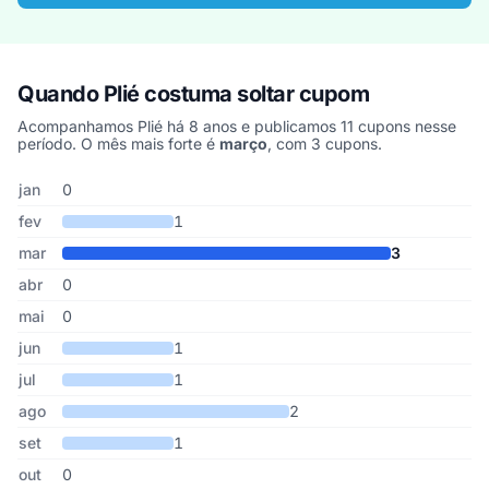
Quando Plié costuma soltar cupom
Acompanhamos Plié há 8 anos e publicamos 11 cupons nesse
período. O mês mais forte é
março
, com 3 cupons.
Cupons de Plié publicados por mês, somando os últimos 8 anos
Mês
Cupons publicados
Desconto médio
jan
0
fev
1
mar
3
abr
0
mai
0
jun
1
jul
1
ago
2
set
1
out
0