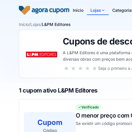
Pular para o conteúdo
Início
Lojas
Categoria
Início
/
Lojas
/
L&PM Editores
Cupons de desco
A L&PM Editores é uma plataforma o
diversas obras com preços bem aces
Sua nota para L&PM Editores, de 1 a
Seja o primeiro a 
1 estrela
2 estrelas
3 estrelas
4 estrelas
5 estrelas
1 cupom ativo L&PM Editores
Verificado
O menor preço com
Cupom
Se existir um código promoci
Código