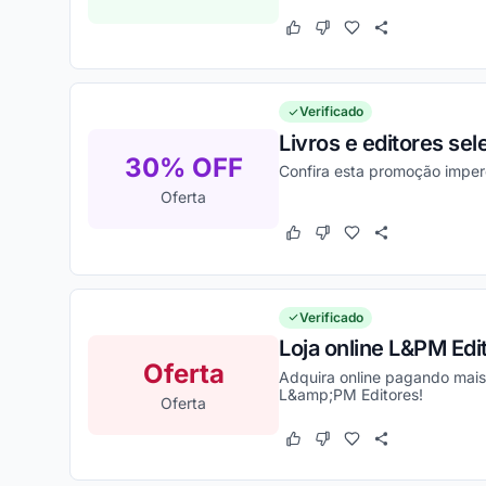
Este cupom funcionou
Este cupom não funcion
Verificado
Livros e editores se
30% OFF
Confira esta promoção imper
Oferta
Este cupom funcionou
Este cupom não funcion
Verificado
Loja online L&PM Edi
Oferta
Adquira online pagando mais b
L&amp;PM Editores!
Oferta
Este cupom funcionou
Este cupom não funcion