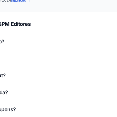
5/2024
LinkedIn
&PM Editores
o?
ut?
ada?
cupons?