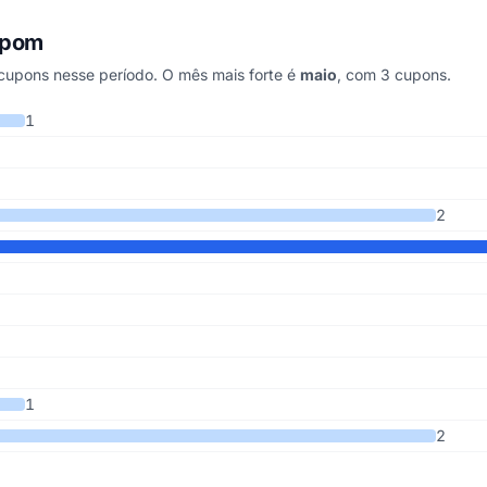
upom
upons nesse período. O mês mais forte é
maio
, com 3 cupons.
 últimos 5 anos
1
2
1
2