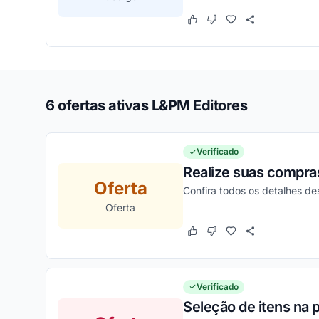
Este cupom funcionou
Este cupom não funcion
6 ofertas ativas L&PM Editores
Verificado
Realize suas compra
Oferta
Confira todos os detalhes d
Oferta
Este cupom funcionou
Este cupom não funcion
Verificado
Seleção de itens na 