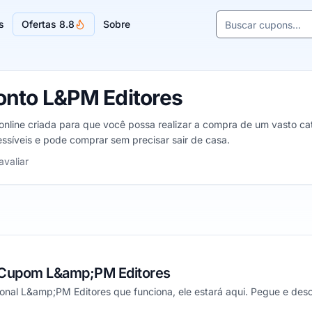
Buscar cupons e l
s
Ofertas 8.8
Sobre
Sugestões de lojas
nto L&PM Editores
nline criada para que você possa realizar a compra de um vasto catá
síveis e pode comprar sem precisar sair de casa.
 5 estrelas
avaliar
 Cupom L&amp;PM Editores
onal L&amp;PM Editores que funciona, ele estará aqui. Pegue e des