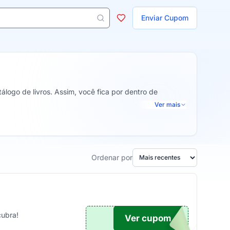
ojas
Enviar Cupom
 aparecem ao digitar 3 letras ou mais.
logo de livros. Assim, você fica por dentro de
Ver mais
Ordenar por
cubra!
Ver cupom
TICO