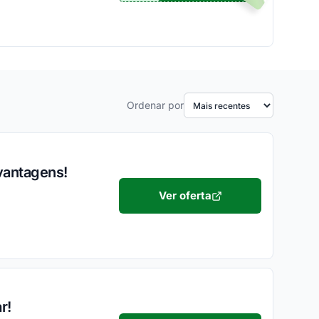
Ordenar por
vantagens!
Ver oferta
r!