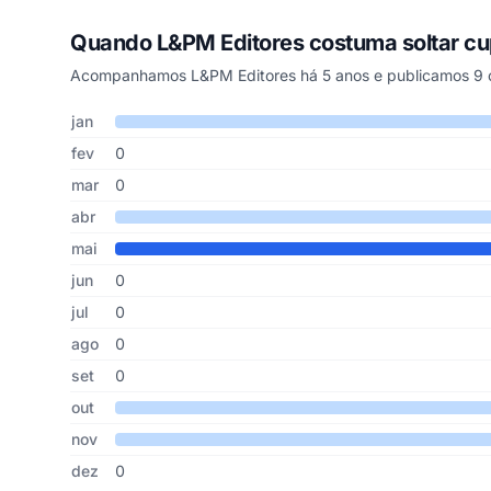
Quando L&PM Editores costuma soltar c
Acompanhamos L&PM Editores há 5 anos e publicamos 9 c
Cupons de L&PM Editores publicados por mês, somando os
Mês
Cupons publicados
Desconto médio
jan
fev
0
mar
0
abr
mai
jun
0
jul
0
ago
0
set
0
out
nov
dez
0