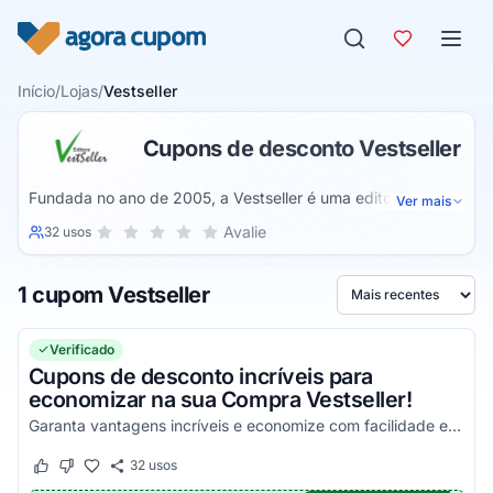
Pular para o conteúdo
Início
/
Lojas
/
Vestseller
Cupons de desconto Vestseller
Fundada no ano de 2005, a Vestseller é uma editora
Ver mais
renomada e conceituada, muito reconhecida na área de
Sua nota para Vestseller, de 1 a 5 estrelas
Avalie
32 usos
1 estrela
2 estrelas
3 estrelas
4 estrelas
5 estrelas
elaboração de livros e obras literárias voltadas para o
estudo de concursos e vestibulares, uma empresa de alta
1 cupom Vestseller
qualidade e que já atua nesse ramo a diversos anos, onde
Ordenar por
você certamente será capaz de usufruir de uma incrível
experiência.
Verificado
Cupons de desconto incríveis para
economizar na sua Compra Vestseller!
Garanta vantagens incríveis e economize com facilidade em todas as suas compras!
32
usos
Este cupom funcionou
Este cupom não funcionou