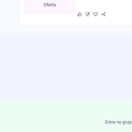
Oferta
Este cupom funcionou
Este cupom não funcion
Entre no grup