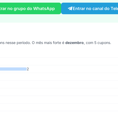
trar no grupo do WhatsApp
Entrar no canal do Te
s nesse período. O mês mais forte é
dezembro
, com 5 cupons.
mos 4 anos
2