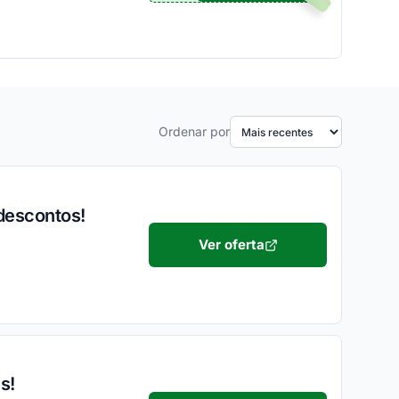
Ordenar por
descontos!
Ver oferta
s!