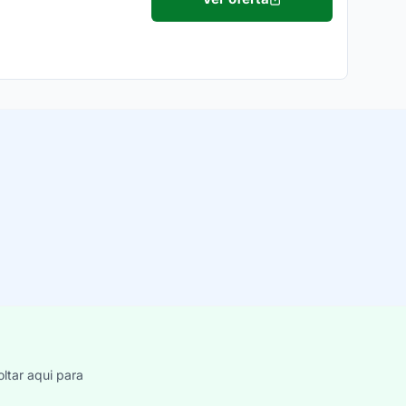
ltar aqui para