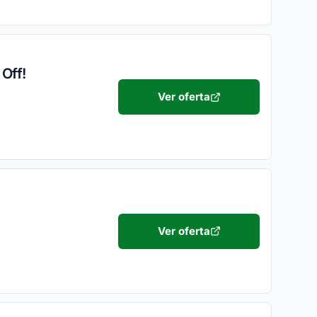
Off!
Ver oferta
Ver oferta