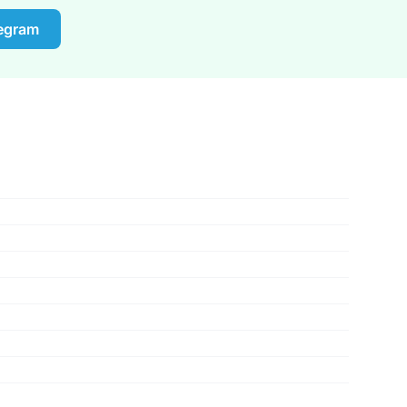
legram