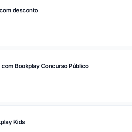
 com desconto
ou
 com Bookplay Concurso Público
ou
play Kids