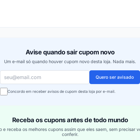
ou
Avise quando sair cupom novo
Um e-mail só quando houver cupom novo desta loja. Nada mais.
Seu e-mail
Quero ser avisado
Concordo em receber avisos de cupom desta loja por e-mail.
Receba os cupons antes de todo mundo
o e receba os melhores cupons assim que eles saem, sem precisar vo
conferir.