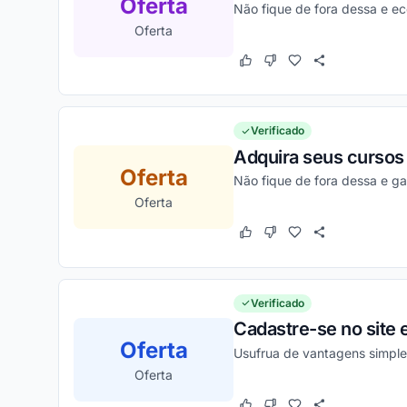
Oferta
Não fique de fora dessa e e
Oferta
Este cupom funcionou
Este cupom não funcion
Verificado
Adquira seus cursos
Oferta
Não fique de fora dessa e g
Oferta
Este cupom funcionou
Este cupom não funcion
Verificado
Cadastre-se no site 
Oferta
Usufrua de vantagens simple
Oferta