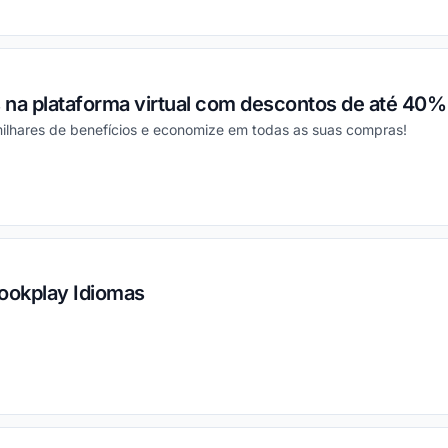
ou
na plataforma virtual com descontos de até 40% 
lhares de benefícios e economize em todas as suas compras!
ou
ookplay Idiomas
ou