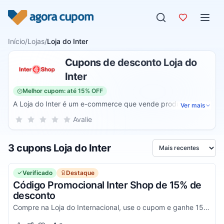
Pular para o conteúdo
Início
/
Lojas
/
Loja do Inter
Cupons de desconto Loja do
Inter
Melhor cupom: até 15% OFF
A Loja do Inter é um e-commerce que vende produtos do
Ver mais
time Colorado e conta com parceria da Netshoes. Ela
Sua nota para Loja do Inter, de 1 a 5 estrelas
Avalie
1 estrela
2 estrelas
3 estrelas
4 estrelas
5 estrelas
oferece aos torcedores diferentes opções de produtos que
levam as cores e o logo do time. Dentre eles estão as
3 cupons Loja do Inter
camisas oficiais, bermudas, malas, polos, chuteiras, bonés,
Ordenar por
relógios e outros produtos para adultos e crianças.
Verificado
Destaque
Código Promocional Inter Shop de 15% de
desconto
Compre na Loja do Internacional, use o cupom e ganhe 15% OFF.