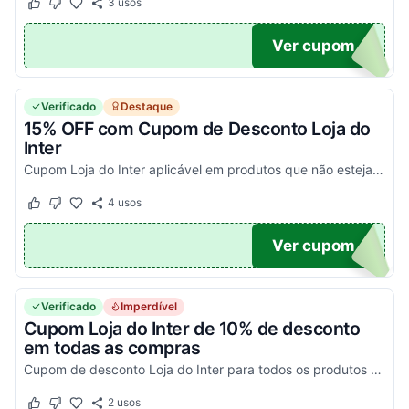
3
usos
Este cupom funcionou
Este cupom não funcionou
AL15
Ver cupom
Verificado
Destaque
15% OFF com Cupom de Desconto Loja do
Inter
Cupom Loja do Inter aplicável em produtos que não estejam em promoção. Aplique o Voucher no carrinho e aproveite!
4
usos
Este cupom funcionou
Este cupom não funcionou
15
Ver cupom
Verificado
Imperdível
Cupom Loja do Inter de 10% de desconto
em todas as compras
Cupom de desconto Loja do Inter para todos os produtos do site, exceto camisas de jogo. Pegue esse código promocional Loja do Inter e torça junto!
2
usos
Este cupom funcionou
Este cupom não funcionou