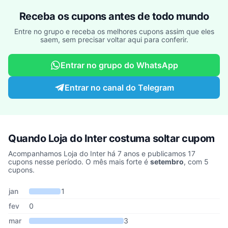
Receba os cupons antes de todo mundo
Entre no grupo e receba os melhores cupons assim que eles
saem, sem precisar voltar aqui para conferir.
Entrar no grupo do WhatsApp
Entrar no canal do Telegram
Quando Loja do Inter costuma soltar cupom
Acompanhamos Loja do Inter há 7 anos e publicamos 17
cupons nesse período. O mês mais forte é
setembro
, com 5
cupons.
Cupons de Loja do Inter publicados por mês, somando os últimos 
Mês
Cupons publicados
Desconto médio
jan
1
fev
0
mar
3