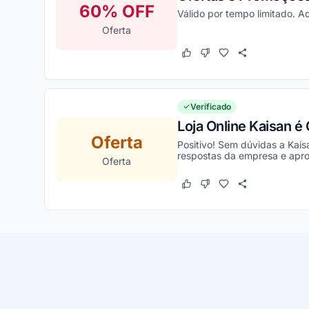
60% OFF
Válido por tempo limitado. A
Oferta
Este cupom funcionou
Este cupom não funcion
Verificado
Loja Online Kaisan é
Oferta
Positivo! Sem dúvidas a Kais
respostas da empresa e aprov
Oferta
Este cupom funcionou
Este cupom não funcion