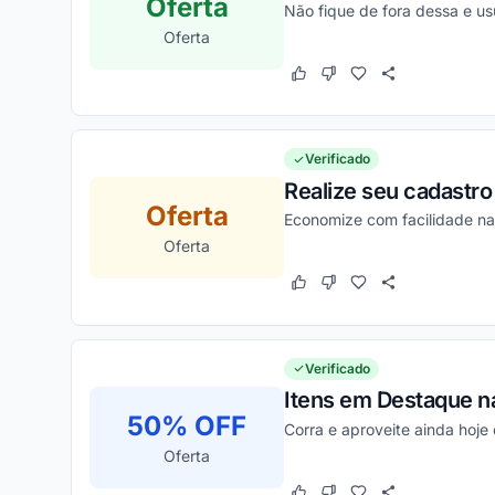
Oferta
Não fique de fora dessa e us
Oferta
Este cupom funcionou
Este cupom não funcion
Verificado
Realize seu cadastro
Oferta
Economize com facilidade n
Oferta
Este cupom funcionou
Este cupom não funcion
Verificado
Itens em Destaque na
50% OFF
Corra e aproveite ainda hoj
Oferta