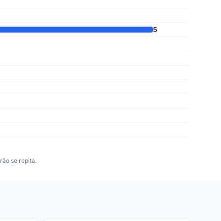
5
ão se repita.