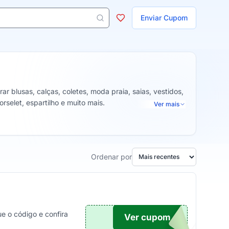
ojas
Enviar Cupom
 aparecem ao digitar 3 letras ou mais.
 blusas, calças, coletes, moda praia, saias, vestidos,
orselet, espartilho e muito mais.
Ver mais
Ordenar por
e o código e confira
Ver cupom
TICO