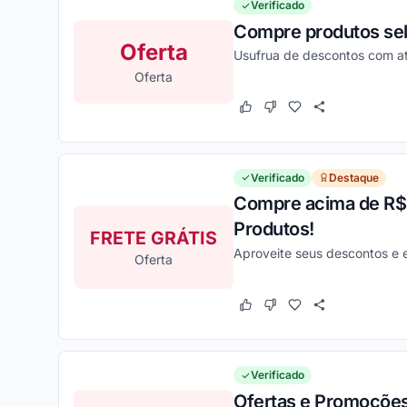
Verificado
Compre produtos sel
Oferta
Usufrua de descontos com at
Oferta
Este cupom funcionou
Este cupom não funcion
Verificado
Destaque
Compre acima de R$24
Produtos!
FRETE GRÁTIS
Aproveite seus descontos e 
Oferta
Este cupom funcionou
Este cupom não funcion
Verificado
Ofertas e Promoçõe