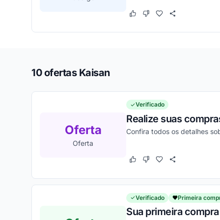
Este cupom funcionou
Este cupom não funcion
10 ofertas Kaisan
Verificado
Realize suas compras
Oferta
Confira todos os detalhes 
Oferta
Este cupom funcionou
Este cupom não funcion
Verificado
Primeira comp
Sua primeira compra 