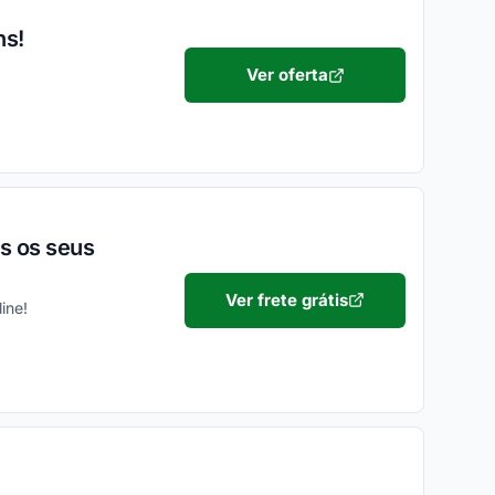
ns!
Ver oferta
os os seus
Ver frete grátis
ine!