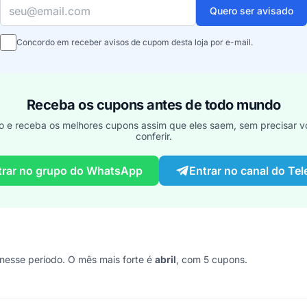
Seu e-mail
Quero ser avisado
Concordo em receber avisos de cupom desta loja por e-mail.
Receba os cupons antes de todo mundo
o e receba os melhores cupons assim que eles saem, sem precisar vo
conferir.
trar no grupo do WhatsApp
Entrar no canal do Te
esse período. O mês mais forte é
abril
, com 5 cupons.
s 7 anos