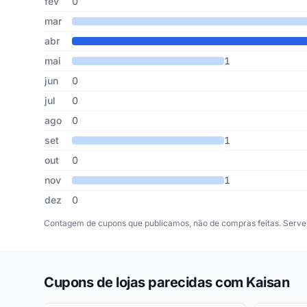
fev
0
mar
abr
mai
1
jun
0
jul
0
ago
0
set
1
out
0
nov
1
dez
0
Contagem de cupons que publicamos, não de compras feitas. Serve 
Cupons de lojas parecidas com Kaisan