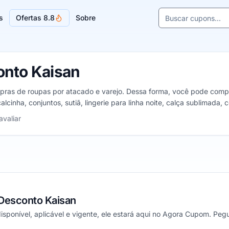
Buscar cupons e l
s
Ofertas 8.8
Sobre
Sugestões de lojas
nto Kaisan
pras de roupas por atacado e varejo. Dessa forma, você pode comprar
cinha, conjuntos, sutiã, lingerie para linha noite, calça sublimada, c
las
avaliar
Desconto Kaisan
isponível, aplicável e vigente, ele estará aqui no Agora Cupom. Pegu