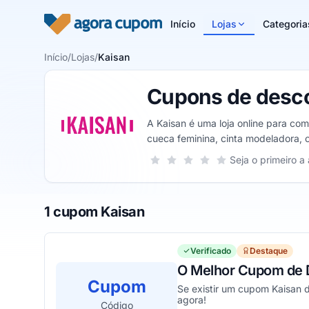
Pular para o conteúdo
Início
Lojas
Categoria
Início
/
Lojas
/
Kaisan
Cupons de desco
A Kaisan é uma loja online para com
cueca feminina, cinta modeladora, cal
Sua nota para Kaisan, de 1 a 5 estre
Seja o primeiro a 
1 estrela
2 estrelas
3 estrelas
4 estrelas
5 estrelas
1 cupom Kaisan
Verificado
Destaque
O Melhor Cupom de 
Cupom
Se existir um cupom Kaisan d
agora!
Código