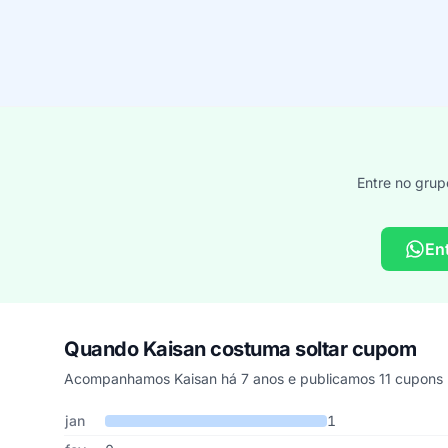
Entre no grup
En
Quando Kaisan costuma soltar cupom
Acompanhamos Kaisan há 7 anos e publicamos 11 cupons n
Cupons de Kaisan publicados por mês, somando os último
Mês
Cupons publicados
Desconto médio
jan
1