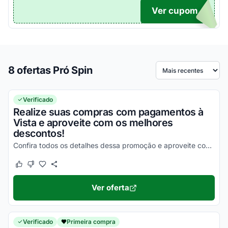
Ver cupom
DIGO
8 ofertas Pró Spin
Ordenar por
Verificado
Realize suas compras com pagamentos à
Vista e aproveite com os melhores
descontos!
Confira todos os detalhes dessa promoção e aproveite com vantagens incríveis!
Este cupom funcionou
Este cupom não funcionou
Ver oferta
Verificado
Primeira compra