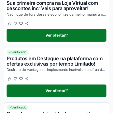
Sua primeira compra na Loja Virtual com
descontos incríveis para aproveitar!
Não fique de fora dessa e economize da melhor maneira possível!
Este cupom funcionou
Este cupom não funcionou
Ver oferta
Verificado
Produtos em Destaque na plataforma com
ofertas exclusivas por tempo Limitado!
Desfrute de vantagens simplesmente incríveis e usufrua dos melhores descontos!
Este cupom funcionou
Este cupom não funcionou
Ver oferta
Verificado