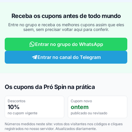
Receba os cupons antes de todo mundo
Entre no grupo e receba os melhores cupons assim que eles
saem, sem precisar voltar aqui para conferir.
Entrar no grupo do WhatsApp
Entrar no canal do Telegram
Os cupons da Pró Spin na prática
Descontos
Cupom novo
10%
ontem
no cupom vigente
publicado ou revisado
Números medidos neste site: votos dos visitantes nos códigos e cliques
registrados no nosso servidor. Atualizados diariamente.