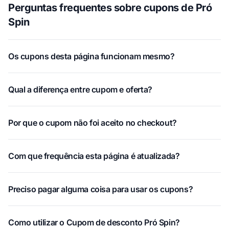
Perguntas frequentes sobre cupons de Pró
Spin
Os cupons desta página funcionam mesmo?
Qual a diferença entre cupom e oferta?
Por que o cupom não foi aceito no checkout?
Com que frequência esta página é atualizada?
Preciso pagar alguma coisa para usar os cupons?
Como utilizar o Cupom de desconto Pró Spin?