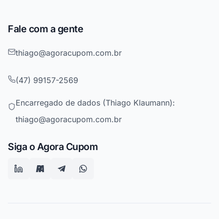
Fale com a gente
thiago@agoracupom.com.br
(47) 99157-2569
Encarregado de dados (Thiago Klaumann):
thiago@agoracupom.com.br
Siga o Agora Cupom