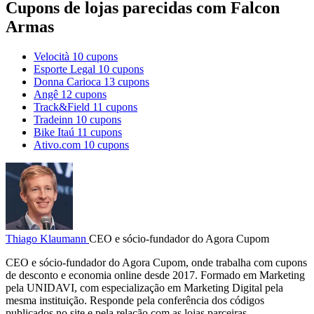
Cupons de lojas parecidas com Falcon
Armas
Velocità
10 cupons
Esporte Legal
10 cupons
Donna Carioca
13 cupons
Angê
12 cupons
Track&Field
11 cupons
Tradeinn
10 cupons
Bike Itaú
11 cupons
Ativo.com
10 cupons
Thiago Klaumann
CEO e sócio-fundador do Agora Cupom
CEO e sócio-fundador do Agora Cupom, onde trabalha com cupons
de desconto e economia online desde 2017. Formado em Marketing
pela UNIDAVI, com especialização em Marketing Digital pela
mesma instituição. Responde pela conferência dos códigos
publicados no site e pela relação com as lojas parceiras.