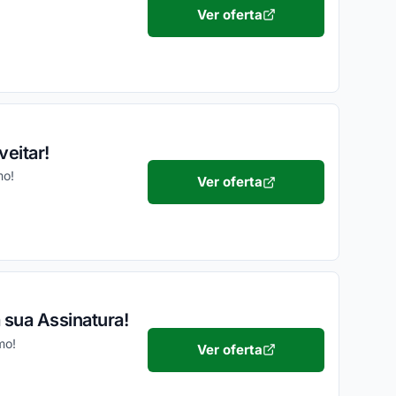
Ver oferta
eitar!
mo!
Ver oferta
 sua Assinatura!
mo!
Ver oferta