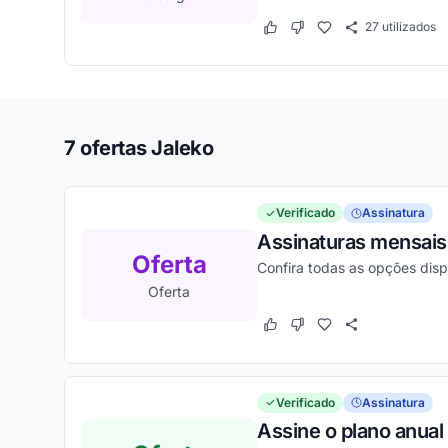
27
utilizados
Este cupom funcionou
Este cupom não funcion
7 ofertas Jaleko
Verificado
Assinatura
Assinaturas mensais 
Oferta
Confira todas as opções dis
Oferta
Este cupom funcionou
Este cupom não funcion
Verificado
Assinatura
Assine o plano anual