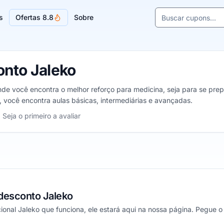
Buscar cupons e l
s
Ofertas 8.8
Sobre
Sugestões de lojas
nto Jaleko
nde você encontra o melhor reforço para medicina, seja para se pr
, você encontra aulas básicas, intermediárias e avançadas.
eko, de 1 a 5 estrelas
Seja o primeiro a avaliar
as
relas
 estrelas
desconto Jaleko
nal Jaleko que funciona, ele estará aqui na nossa página. Pegue o 