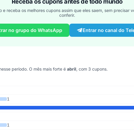
Receba os cupons antes de todo mundo
o e receba os melhores cupons assim que eles saem, sem precisar vo
conferir.
trar no grupo do WhatsApp
Entrar no canal do Te
esse período. O mês mais forte é
abril
, com 3 cupons.
s 6 anos
1
1