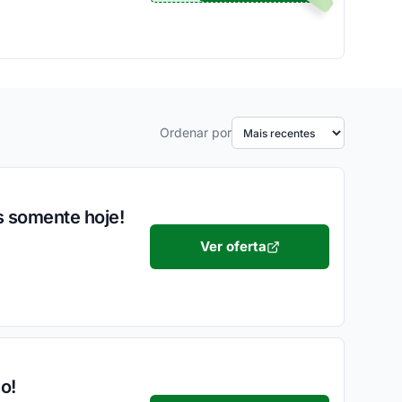
Ordenar por
s somente hoje!
Ver oferta
o!