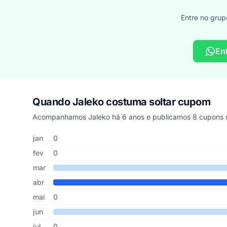
Entre no grup
En
Quando Jaleko costuma soltar cupom
Acompanhamos Jaleko há 6 anos e publicamos 8 cupons n
Cupons de Jaleko publicados por mês, somando os último
Mês
Cupons publicados
Desconto médio
jan
0
fev
0
mar
abr
mai
0
jun
jul
0