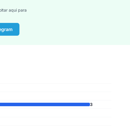
ltar aqui para
legram
3