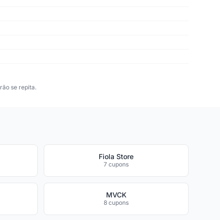
ão se repita.
Fiola Store
7 cupons
MVCK
8 cupons