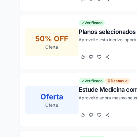
Este cupom funcionou
Este cupom não funcion
Verificado
Planos selecionados 
50% OFF
Aproveite esta incrível opor
Oferta
Este cupom funcionou
Este cupom não funcion
Verificado
Destaque
Estude Medicina com
Oferta
Aproveite agora mesmo seus b
Oferta
Este cupom funcionou
Este cupom não funcion