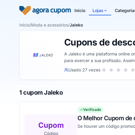
Pular para o conteúdo
Início
Lojas
Categoria
Início
/
Moda e acessórios
/
Jaleko
Cupons de desco
A Jaleko é uma plataforma online o
para exercer a sua profissão. Assim
Sua nota para Jal
Usado 27 vezes
1 estrela
2 estrelas
3 estrel
4 est
5
1 cupom Jaleko
Verificado
O Melhor Cupom de 
Cupom
Se houver um código promocio
Código