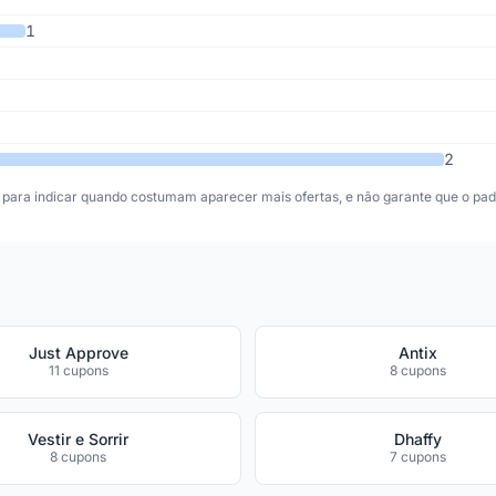
1
2
para indicar quando costumam aparecer mais ofertas, e não garante que o padr
Just Approve
Antix
11 cupons
8 cupons
Vestir e Sorrir
Dhaffy
8 cupons
7 cupons