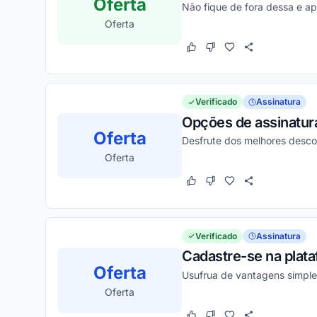
Oferta
Não fique de fora dessa e ap
Oferta
Este cupom funcionou
Este cupom não funcion
Verificado
Assinatura
Opções de assinatura
Oferta
Desfrute dos melhores desco
Oferta
Este cupom funcionou
Este cupom não funcion
Verificado
Assinatura
Cadastre-se na plat
Oferta
Usufrua de vantagens simple
Oferta