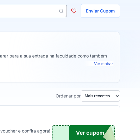
ojas
Enviar Cupom
 aparecem ao digitar 3 letras ou mais.
eparar para a sua entrada na faculdade como também
Ver mais
Ordenar por
voucher e confira agora!
Ver cupom
TICO