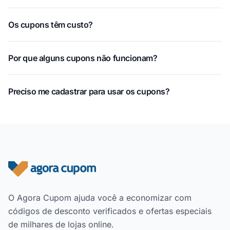
Os cupons têm custo?
Por que alguns cupons não funcionam?
Preciso me cadastrar para usar os cupons?
Rodapé do site
O Agora Cupom ajuda você a economizar com
códigos de desconto verificados e ofertas especiais
de milhares de lojas online.