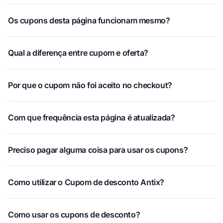
Os cupons desta página funcionam mesmo?
Qual a diferença entre cupom e oferta?
Por que o cupom não foi aceito no checkout?
Com que frequência esta página é atualizada?
Preciso pagar alguma coisa para usar os cupons?
Como utilizar o Cupom de desconto Antix?
Como usar os cupons de desconto?