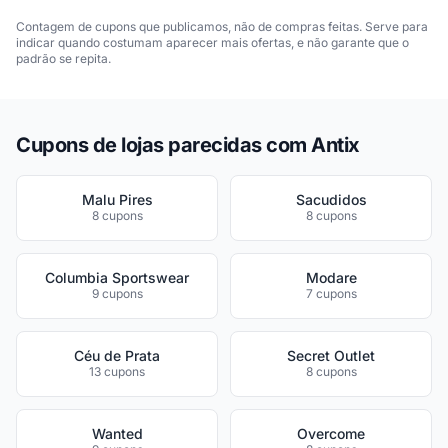
Contagem de cupons que publicamos, não de compras feitas. Serve para
indicar quando costumam aparecer mais ofertas, e não garante que o
padrão se repita.
Cupons de lojas parecidas com Antix
Malu Pires
Sacudidos
8 cupons
8 cupons
Columbia Sportswear
Modare
9 cupons
7 cupons
Céu de Prata
Secret Outlet
13 cupons
8 cupons
Wanted
Overcome