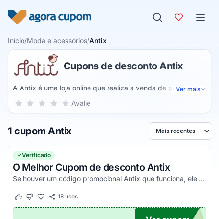
Pular para o conteúdo
Início
/
Moda e acessórios
/
Antix
Cupons de desconto Antix
A Antix é uma loja online que realiza a venda de produtos
Ver mais
para moda feminina. Através desta loja, você poderá
Sua nota para Antix, de 1 a 5 estrelas
Avalie
1 estrela
2 estrelas
3 estrelas
4 estrelas
5 estrelas
encontrar itens que trazem a essência feminina em cada
peça. São estampas exclusivas e modelagens impecáveis
1 cupom Antix
para você escolher.
Ordenar por
Verificado
O Melhor Cupom de desconto Antix
Se houver um código promocional Antix que funciona, ele estará aqui na nossa página. Pegue o voucher e confira agora!
18
usos
Este cupom funcionou
Este cupom não funcionou