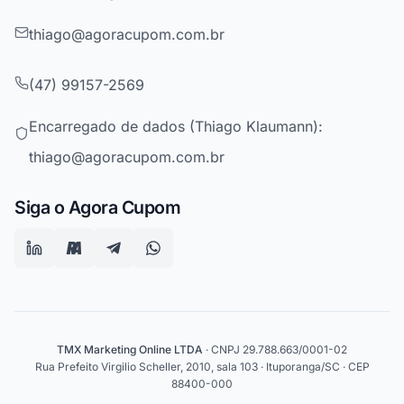
thiago@agoracupom.com.br
(47) 99157-2569
Encarregado de dados (Thiago Klaumann):
thiago@agoracupom.com.br
Siga o Agora Cupom
TMX Marketing Online LTDA
· CNPJ 29.788.663/0001-02
Rua Prefeito Virgilio Scheller, 2010, sala 103 · Ituporanga/SC · CEP
88400-000