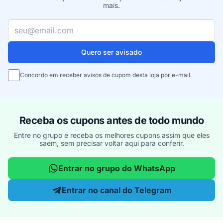
mais.
Seu e-mail
Quero ser avisado
Concordo em receber avisos de cupom desta loja por e-mail.
Receba os cupons antes de todo mundo
Entre no grupo e receba os melhores cupons assim que eles
saem, sem precisar voltar aqui para conferir.
Entrar no grupo do WhatsApp
Entrar no canal do Telegram