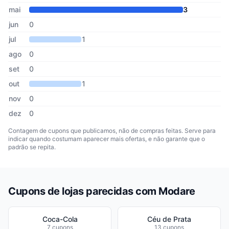
mai
3
jun
0
jul
1
ago
0
set
0
out
1
nov
0
dez
0
Contagem de cupons que publicamos, não de compras feitas. Serve para
indicar quando costumam aparecer mais ofertas, e não garante que o
padrão se repita.
Cupons de lojas parecidas com Modare
Coca-Cola
Céu de Prata
7 cupons
13 cupons