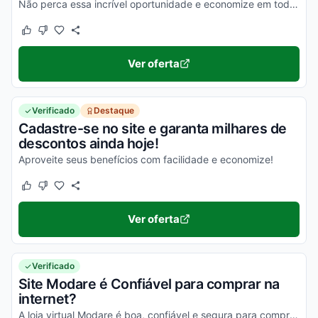
Não perca essa incrível oportunidade e economize em todas as suas compras online agora mesmo!
Este cupom funcionou
Este cupom não funcionou
Ver oferta
Verificado
Destaque
Cadastre-se no site e garanta milhares de
descontos ainda hoje!
Aproveite seus benefícios com facilidade e economize!
Este cupom funcionou
Este cupom não funcionou
Ver oferta
Verificado
Site Modare é Confiável para comprar na
internet?
A loja virtual Modare é boa, confiável e segura para compras online. Pesquise, confira os comentários e constate!