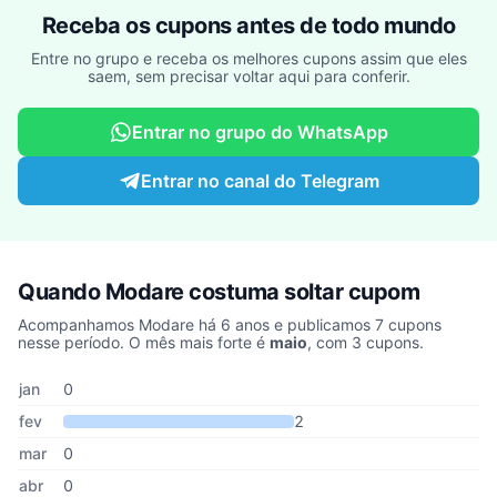
Receba os cupons antes de todo mundo
Entre no grupo e receba os melhores cupons assim que eles
saem, sem precisar voltar aqui para conferir.
Entrar no grupo do WhatsApp
Entrar no canal do Telegram
Quando Modare costuma soltar cupom
Acompanhamos Modare há 6 anos e publicamos 7 cupons
nesse período. O mês mais forte é
maio
, com 3 cupons.
Cupons de Modare publicados por mês, somando os últimos 6 an
Mês
Cupons publicados
Desconto médio
jan
0
fev
2
mar
0
abr
0