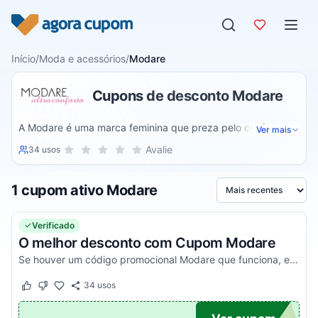
Pular para o conteúdo
Início
/
Moda e acessórios
/
Modare
Cupons de desconto Modare
A Modare é uma marca feminina que preza pelo conforto,
Ver mais
versatilidade e estilo das mulheres. Oferecendo bolsas e
Sua nota para Modare, de 1 a 5 estrelas
Avalie
34 usos
1 estrela
2 estrelas
3 estrelas
4 estrelas
5 estrelas
sapatos, a empresa une tecnologia e moda para
proporcionar o melhor da moda para o público feminino,
1 cupom ativo Modare
sem deixar de lado as tendências do momento.
Ordenar por
Verificado
O melhor desconto com Cupom Modare
Se houver um código promocional Modare que funciona, ele estará aqui na nossa página. Pegue o voucher e confira agora!
34
usos
Este cupom funcionou
Este cupom não funcionou