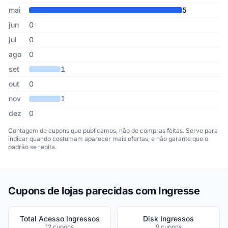
mai
5
jun
0
jul
0
ago
0
set
1
out
0
nov
1
dez
0
Contagem de cupons que publicamos, não de compras feitas. Serve para
indicar quando costumam aparecer mais ofertas, e não garante que o
padrão se repita.
Cupons de lojas parecidas com Ingresse
Total Acesso Ingressos
Disk Ingressos
12 cupons
9 cupons