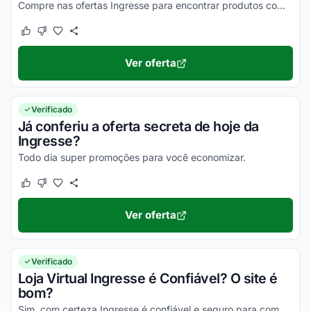
Compre nas ofertas Ingresse para encontrar produtos com o máximo desconto!
Este cupom funcionou
Este cupom não funcionou
Ver oferta
Verificado
Já conferiu a oferta secreta de hoje da
Ingresse?
Todo dia super promoções para você economizar.
Este cupom funcionou
Este cupom não funcionou
Ver oferta
Verificado
Loja Virtual Ingresse é Confiável? O site é
bom?
Sim, com certeza Ingresse é confiável e seguro para comprar. Pesquisando no Reclame Aqui Ingresse para ver as reclamações dos clientes, você vai ver que a empresa é comprometida e...