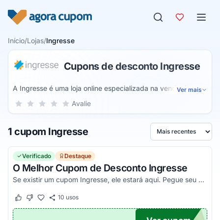
Pular para o conteúdo
Início
/
Lojas
/
Ingresse
Cupons de desconto Ingresse
A Ingresse é uma loja online especializada na venda de
Ver mais
ingressos para shows, festas, baladas, teatro, gastronomia,
Sua nota para Ingresse, de 1 a 5 estrelas
Avalie
1 estrela
2 estrelas
3 estrelas
4 estrelas
5 estrelas
festivais, universitário, doações, atividades ao ar livre e
muitos outros. Assim, você pode ampliar sua rede de
1 cupom Ingresse
conhecimentos com os mais variados eventos disponíveis
Ordenar por
no site.
Verificado
Destaque
O Melhor Cupom de Desconto Ingresse
Se existir um cupom Ingresse, ele estará aqui. Pegue seu código promocional e confira agora!
10
usos
Este cupom funcionou
Este cupom não funcionou