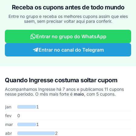
Receba os cupons antes de todo mundo
Entre no grupo e receba os melhores cupons assim que eles
saem, sem precisar voltar aqui para conferir.
Entrar no grupo do WhatsApp
Entrar no canal do Telegram
Quando Ingresse costuma soltar cupom
Acompanhamos Ingresse há 7 anos e publicamos 11 cupons
nesse período. O mês mais forte é
maio
, com 5 cupons.
Cupons de Ingresse publicados por mês, somando os últimos 7 a
Mês
Cupons publicados
Desconto médio
jan
1
fev
0
mar
1
abr
2