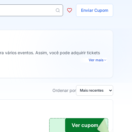
ojas
Enviar Cupom
 aparecem ao digitar 3 letras ou mais.
a vários eventos. Assim, você pode adquirir tickets
Ver mais
Ordenar por
Ver cupom
TICO