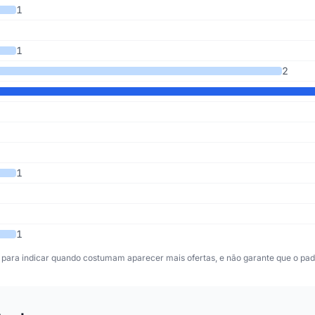
 últimos 6 anos
1
1
2
1
1
para indicar quando costumam aparecer mais ofertas, e não garante que o padr