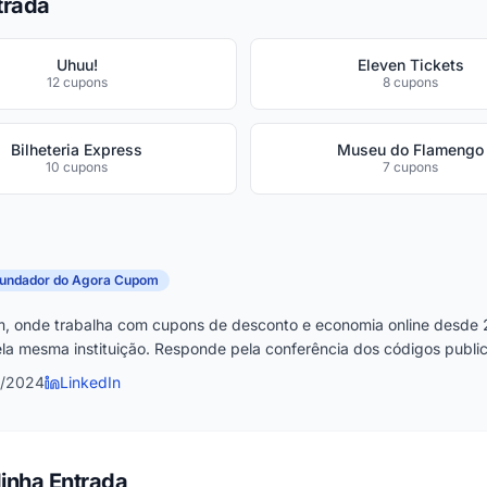
trada
Uhuu!
Eleven Tickets
12 cupons
8 cupons
Bilheteria Express
Museu do Flamengo
10 cupons
7 cupons
fundador do Agora Cupom
, onde trabalha com cupons de desconto e economia online desde 
la mesma instituição. Responde pela conferência dos códigos publica
4/2024
LinkedIn
inha Entrada