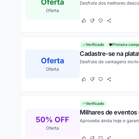
Oferta
Desfrute dos melhores descon
Oferta
Este cupom funcionou
Este cupom não funcion
Verificado
Primeira comp
Cadastre-se na plat
Oferta
Desfrute de vantagens incrív
Oferta
Este cupom funcionou
Este cupom não funcion
Verificado
Milhares de eventos
50% OFF
Aproveite ainda hoje e gara
Oferta