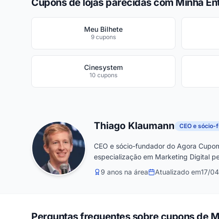
Cupons de lojas parecidas com Minha En
Meu Bilhete
9 cupons
Cinesystem
10 cupons
Thiago Klaumann
CEO e sócio-
CEO e sócio-fundador do Agora Cupom
especialização em Marketing Digital pe
9 anos na área
Atualizado em
17/0
Perguntas frequentes sobre cupons de M