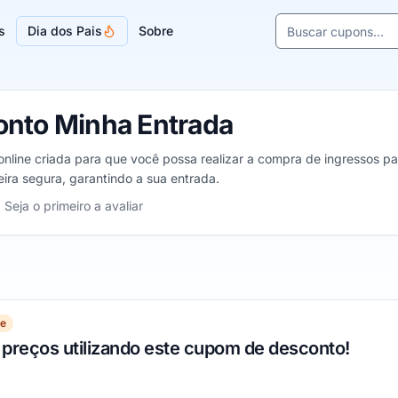
Buscar cupons e l
s
Dia dos Pais
Sobre
Sugestões de lojas
nto Minha Entrada
nline criada para que você possa realizar a compra de ingressos par
ira segura, garantindo a sua entrada.
ha Entrada, de 1 a 5 estrelas
Seja o primeiro a avaliar
as
relas
 estrelas
je
 preços utilizando este cupom de desconto!