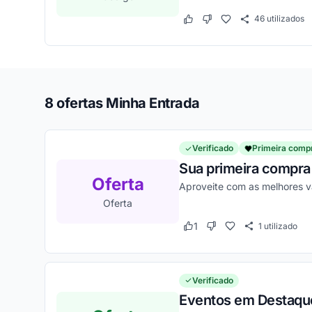
46
utilizados
Este cupom funcionou
Este cupom não funcion
8 ofertas Minha Entrada
Verificado
Primeira comp
Sua primeira compra
Oferta
Aproveite com as melhores 
Oferta
1
1
utilizado
Este cupom funcionou
Este cupom não funcio
Verificado
Eventos em Destaque 