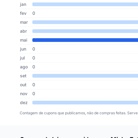
Cupons de Minha Entrada publicados por mês, somando os
Mês
Cupons publicados
Desconto médio
jan
fev
0
mar
abr
mai
jun
0
jul
0
ago
0
set
out
0
nov
0
dez
Contagem de cupons que publicamos, não de compras feitas. Serve 