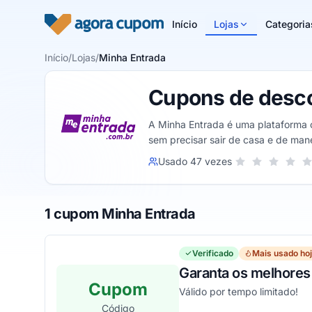
Pular para o conteúdo
Início
Lojas
Categoria
Início
/
Lojas
/
Minha Entrada
Cupons de desco
A Minha Entrada é uma plataforma o
sem precisar sair de casa e de mane
Sua nota para Min
Usado 47 vezes
1 estrela
2 estrelas
3 estrel
4 est
5
1 cupom Minha Entrada
Verificado
Mais usado ho
Garanta os melhores
Cupom
Válido por tempo limitado!
Código