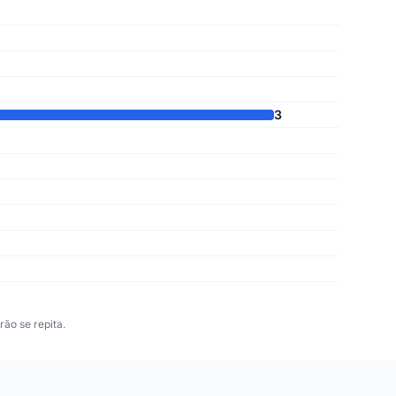
3
ão se repita.