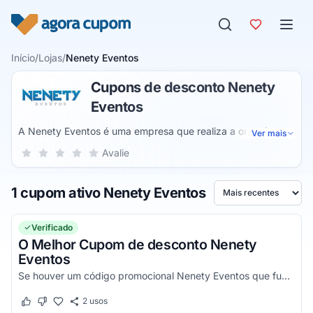
Pular para o conteúdo
Início
/
Lojas
/
Nenety Eventos
Cupons de desconto Nenety
Eventos
A Nenety Eventos é uma empresa que realiza a organização
Ver mais
de eventos universitários, teatrais, festivais de música,
Sua nota para Nenety Eventos, de 1 a 5 estrelas
Avalie
1 estrela
2 estrelas
3 estrelas
4 estrelas
5 estrelas
divulgação de artistas e muito mais. Dessa forma, você
pode encontrar todo o suporte que você precisa em um
1 cupom ativo Nenety Eventos
único lugar.
Ordenar por
Verificado
O Melhor Cupom de desconto Nenety
Eventos
Se houver um código promocional Nenety Eventos que funciona, ele estará aqui na nossa página. Pegue o voucher e confira agora!
2
usos
Este cupom funcionou
Este cupom não funcionou