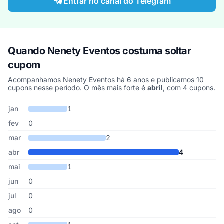
Entrar no canal do Telegram
Quando Nenety Eventos costuma soltar
cupom
Acompanhamos Nenety Eventos há 6 anos e publicamos 10
cupons nesse período. O mês mais forte é
abril
, com 4 cupons.
Cupons de Nenety Eventos publicados por mês, somando os últi
Mês
Cupons publicados
Desconto médio
jan
1
fev
0
mar
2
abr
4
mai
1
jun
0
jul
0
ago
0