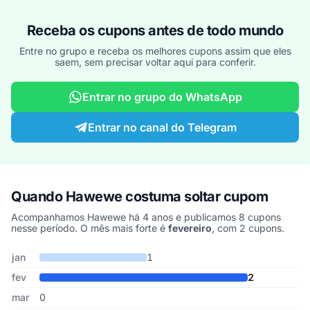
Receba os cupons antes de todo mundo
Entre no grupo e receba os melhores cupons assim que eles
saem, sem precisar voltar aqui para conferir.
Entrar no grupo do WhatsApp
Entrar no canal do Telegram
Quando Hawewe costuma soltar cupom
Acompanhamos Hawewe há 4 anos e publicamos 8 cupons
nesse período. O mês mais forte é
fevereiro
, com 2 cupons.
Cupons de Hawewe publicados por mês, somando os últimos 4 a
Mês
Cupons publicados
Desconto médio
jan
1
fev
2
mar
0