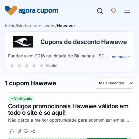
Pular para o conteúdo
Início
/
Moda e acessórios
/
Hawewe
Cupons de desconto Hawewe
Fundada em 2016 na cidade de Blumenau – SC, a Hawewe
Ver mais
tem o intuito de oferecer uma identidade única para todos
Sua nota para Hawewe, de 1 a 5 estrelas
Avalie
1 estrela
2 estrelas
3 estrelas
4 estrelas
5 estrelas
os seus clientes através do seu modo de se vestir. Contando
com uma pegada mais praiana, na Hawewe você irá
1 cupom Hawewe
encontrar o melhor do lifestyle litorâneo, com vestimentas e
Ordenar por
acessórios de alta qualidade e os melhores valores em
todos os seus produtos.
Verificado
Códigos promocionais Hawewe válidos em
todo o site é só aqui!
Não perca a melhor oportunidade para economizar em suas compras e garanta seus cupons Hawewe!
Este cupom funcionou
Este cupom não funcionou