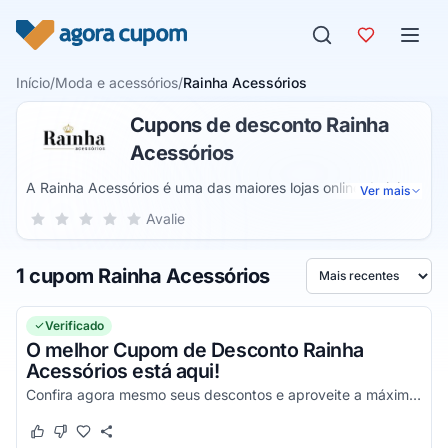
Pular para o conteúdo
Início
/
Moda e acessórios
/
Rainha Acessórios
Cupons de desconto Rainha
Acessórios
A Rainha Acessórios é uma das maiores lojas online de joias
Ver mais
e Semijoias de todo o mercado, onde você poderá
Sua nota para Rainha Acessórios, de 1 a 5 estrelas
Avalie
1 estrela
2 estrelas
3 estrelas
4 estrelas
5 estrelas
encontrar produtos de alto nível, com uma qualidade
excelente e valores muito acessíveis em toda a plataforma,
1 cupom Rainha Acessórios
tendo uma grande variedade de produtos e um custo-
Ordenar por
benefício que impressiona a todos os consumidores.
Verificado
O melhor Cupom de Desconto Rainha
Acessórios está aqui!
Confira agora mesmo seus descontos e aproveite a máxima economia!
Este cupom funcionou
Este cupom não funcionou