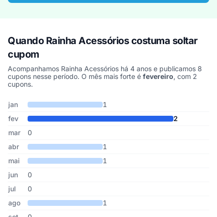
Quando Rainha Acessórios costuma soltar
cupom
Acompanhamos Rainha Acessórios há 4 anos e publicamos 8
cupons nesse período. O mês mais forte é
fevereiro
, com 2
cupons.
Cupons de Rainha Acessórios publicados por mês, somando os úl
Mês
Cupons publicados
Desconto médio
jan
1
fev
2
mar
0
abr
1
mai
1
jun
0
jul
0
ago
1
set
0