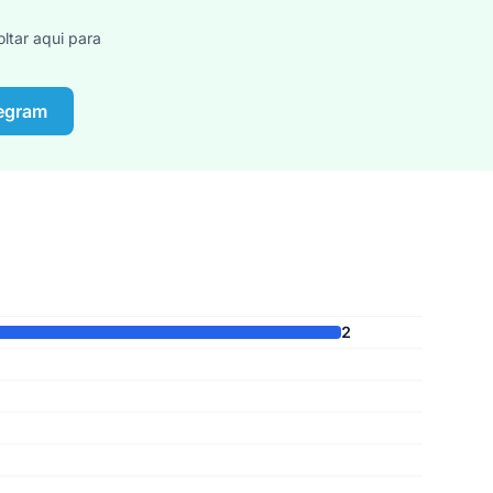
ltar aqui para
legram
2