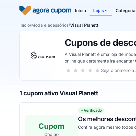
Pular para o conteúdo
Início
Lojas
Categoria
Início
/
Moda e acessórios
/
Visual Planett
Cupons de desco
A Visual Planett é uma loja de mod
online que certamente irá encantar
experiência inesquecível ao mudar a
Sua nota para Visual Planett, de 1 a 
Seja o primeiro a 
1 estrela
2 estrelas
3 estrelas
4 estrelas
5 estrelas
1 cupom ativo Visual Planett
Verificado
Os melhores desconto
Cupom
Confira agora mesmo todos o
Código