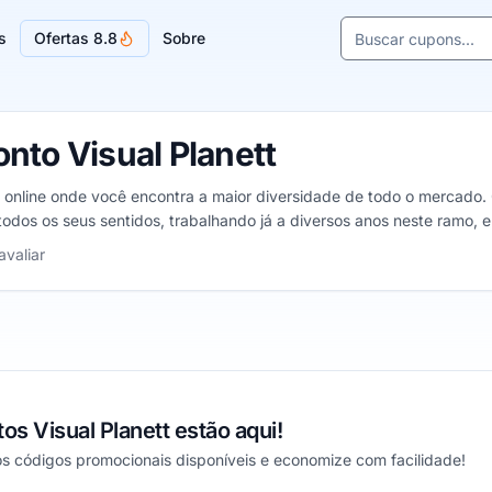
Buscar cupons e l
s
Ofertas 8.8
Sobre
Sugestões de lojas
nto Visual Planett
a online onde você encontra a maior diversidade de todo o mercado.
 todos os seus sentidos, trabalhando já a diversos anos neste ramo,
 sua forma de se vestir.
5 estrelas
avaliar
s Visual Planett estão aqui!
s códigos promocionais disponíveis e economize com facilidade!