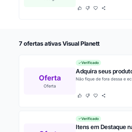
Este cupom funcionou
Este cupom não funcion
7 ofertas ativas Visual Planett
Verificado
Adquira seus produt
Oferta
Não fique de fora dessa e e
Oferta
Este cupom funcionou
Este cupom não funcion
Verificado
Itens em Destaque na