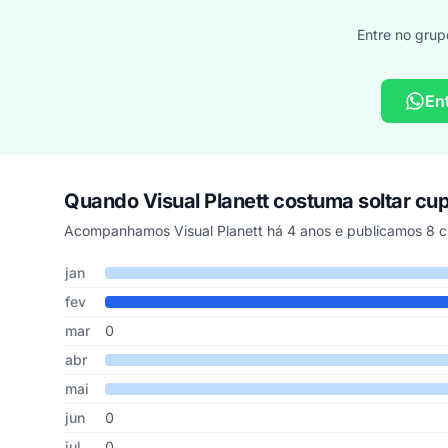
Entre no grup
En
Quando Visual Planett costuma soltar c
Acompanhamos Visual Planett há 4 anos e publicamos 8 c
Cupons de Visual Planett publicados por mês, somando os
Mês
Cupons publicados
Desconto médio
jan
fev
mar
0
abr
mai
jun
0
jul
0