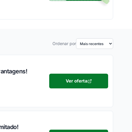
Ordenar por
vantagens!
Ver oferta
mitado!