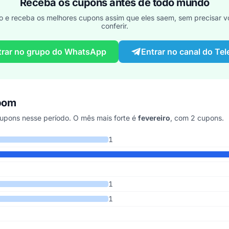
Receba os cupons antes de todo mundo
o e receba os melhores cupons assim que eles saem, sem precisar vo
conferir.
trar no grupo do WhatsApp
Entrar no canal do Te
upom
upons nesse período. O mês mais forte é
fevereiro
, com 2 cupons.
 últimos 4 anos
1
1
1