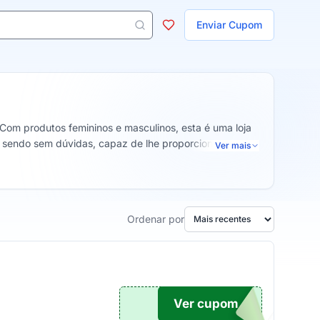
ojas
Enviar Cupom
 aparecem ao digitar 3 letras ou mais.
 Com produtos femininos e masculinos, esta é uma loja
 e sendo sem dúvidas, capaz de lhe proporcionar uma
Ver mais
Ordenar por
Ver cupom
TICO