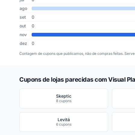
ago
set
0
out
0
nov
dez
0
Contagem de cupons que publicamos, não de compras feitas. Serve 
Cupons de lojas parecidas com Visual Pla
Skeptic
8 cupons
Levitá
6 cupons