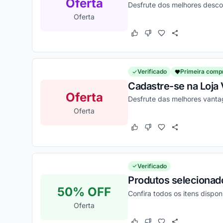
Oferta
Desfrute dos melhores desco
Oferta
Este cupom funcionou
Este cupom não funcion
Verificado
Primeira comp
Cadastre-se na Loja 
Oferta
Desfrute das melhores vanta
Oferta
Este cupom funcionou
Este cupom não funcion
Verificado
Produtos selecionad
50% OFF
Confira todos os itens dispo
Oferta