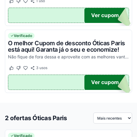
1
uso
Este cupom funcionou
Este cupom não funcionou
10
Ver cupom
Verificado
O melhor Cupom de desconto Óticas Paris
está aqui! Garanta já o seu e economize!
Não fique de fora dessa e aproveite com as melhores vantagens em todas as suas compras!
3
usos
Este cupom funcionou
Este cupom não funcionou
TICO
Ver cupom
2 ofertas Óticas Paris
Ordenar por
Verificado