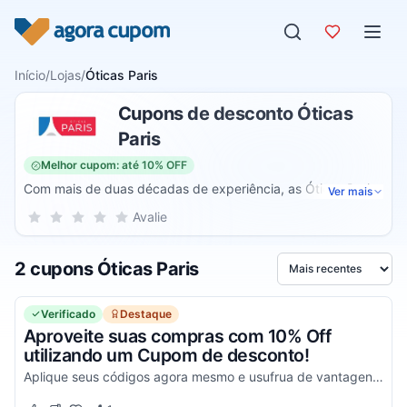
Pular para o conteúdo
Início
/
Lojas
/
Óticas Paris
Cupons de desconto Óticas
Paris
Melhor cupom: até 10% OFF
Com mais de duas décadas de experiência, as Óticas Paris
Ver mais
são reconhecidas como líderes no setor ótico, combinando
Sua nota para Óticas Paris, de 1 a 5 estrelas
Avalie
1 estrela
2 estrelas
3 estrelas
4 estrelas
5 estrelas
excelência em serviços com uma vasta gama de produtos
de qualidade. Fundada com a missão de oferecer não
2 cupons Óticas Paris
apenas soluções para a visão, mas também estilo e moda,
Ordenar por
as Óticas Paris têm sido uma escolha confiável para quem
busca óculos que reflitam sua personalidade e estilo de
Verificado
Destaque
vida.
Aproveite suas compras com 10% Off
utilizando um Cupom de desconto!
Aplique seus códigos agora mesmo e usufrua de vantagens simplesmente incríveis!