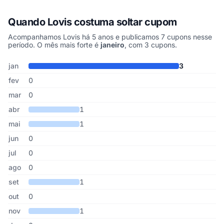
Quando Lovis costuma soltar cupom
Acompanhamos Lovis há 5 anos e publicamos 7 cupons nesse
período. O mês mais forte é
janeiro
, com 3 cupons.
Cupons de Lovis publicados por mês, somando os últimos 5 anos
Mês
Cupons publicados
Desconto médio
jan
3
fev
0
mar
0
abr
1
mai
1
jun
0
jul
0
ago
0
set
1
out
0
nov
1