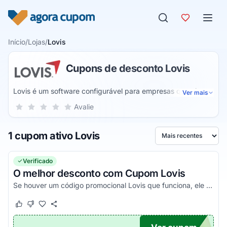
Pular para o conteúdo
Início
/
Lojas
/
Lovis
Cupons de desconto Lovis
Lovis é um software configurável para empresas que visa se
Ver mais
adaptar ao dia a dia de negócios ou indústrias. Segundo a
Sua nota para Lovis, de 1 a 5 estrelas
Avalie
1 estrela
2 estrelas
3 estrelas
4 estrelas
5 estrelas
marca, o produto visa duplicar a produtividade do
empreendimento e colaboradores por ser um software fácil
1 cupom ativo Lovis
de implementar e com informações em tempo real de
Ordenar por
estoque, finanças e contabilidade.
Verificado
O melhor desconto com Cupom Lovis
Se houver um código promocional Lovis que funciona, ele estará aqui na nossa página. Pegue o voucher e confira agora!
Este cupom funcionou
Este cupom não funcionou