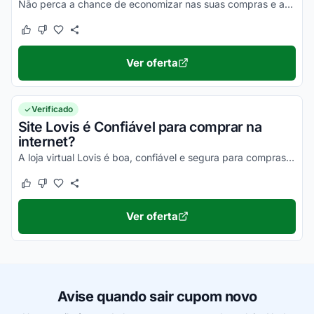
Não perca a chance de economizar nas suas compras e aproveite agora mesmo com milhares de vantagens!
Este cupom funcionou
Este cupom não funcionou
Ver oferta
Verificado
Site Lovis é Confiável para comprar na
internet?
A loja virtual Lovis é boa, confiável e segura para compras online. Pesquise, confira os comentários e constate!
Este cupom funcionou
Este cupom não funcionou
Ver oferta
Avise quando sair cupom novo