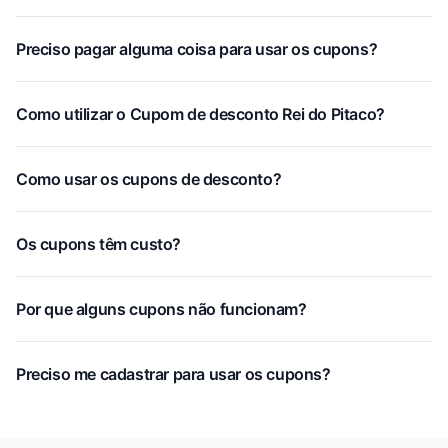
Preciso pagar alguma coisa para usar os cupons?
Como utilizar o Cupom de desconto Rei do Pitaco?
Como usar os cupons de desconto?
Os cupons têm custo?
Por que alguns cupons não funcionam?
Preciso me cadastrar para usar os cupons?