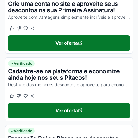
Crie uma conta no site e aproveite seus
descontos na sua Primeira Assinatura!
Aproveite com vantagens simplesmente incríveis e aproveite seus descontos!
Este cupom funcionou
Este cupom não funcionou
Ver oferta
Verificado
Cadastre-se na plataforma e economize
ainda hoje nos seus Pitacos!
Desfrute dos melhores descontos e aproveite para economizar com facilidade agora mesmo!
Este cupom funcionou
Este cupom não funcionou
Ver oferta
Verificado