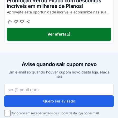
Promoção Rei do Pitaco com descontos
incríveis em milhares de Planos!
Aproveite esta oportunidade incrível e economize nas suas compras da melhor maneira possível!
Este cupom funcionou
Este cupom não funcionou
Ver oferta
Avise quando sair cupom novo
Um e-mail só quando houver cupom novo desta loja. Nada
mais.
Seu e-mail
Quero ser avisado
Concordo em receber avisos de cupom desta loja por e-mail.