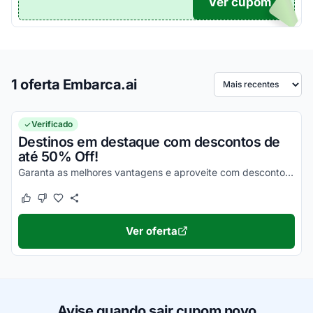
Ver cupom
TICO
1 oferta Embarca.ai
Ordenar por
Verificado
Destinos em destaque com descontos de
até 50% Off!
Garanta as melhores vantagens e aproveite com descontos imperdíveis!
Este cupom funcionou
Este cupom não funcionou
Ver oferta
Avise quando sair cupom novo