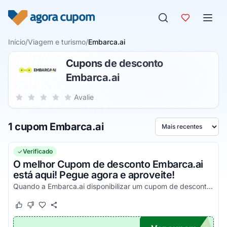
Pular para o conteúdo
Início
/
Viagem e turismo
/
Embarca.ai
Cupons de desconto
Embarca.ai
Sua nota para Embarca.ai, de 1 a 5 estrelas
Avalie
1 estrela
2 estrelas
3 estrelas
4 estrelas
5 estrelas
1 cupom Embarca.ai
Ordenar por
Verificado
O melhor Cupom de desconto Embarca.ai
está aqui! Pegue agora e aproveite!
Quando a Embarca.ai disponibilizar um cupom de desconto você poderá encontrá-lo aqui!
Este cupom funcionou
Este cupom não funcionou