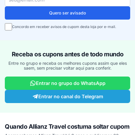
Quero ser avisado
Concordo em receber avisos de cupom desta loja por e-mail.
Receba os cupons antes de todo mundo
Entre no grupo e receba os melhores cupons assim que eles
saem, sem precisar voltar aqui para conferir.
Entrar no grupo do WhatsApp
Entrar no canal do Telegram
Quando Allianz Travel costuma soltar cupom