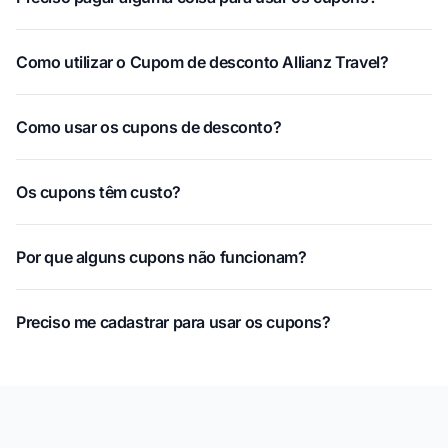
Como utilizar o Cupom de desconto Allianz Travel?
Como usar os cupons de desconto?
Os cupons têm custo?
Por que alguns cupons não funcionam?
Preciso me cadastrar para usar os cupons?