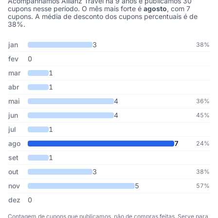
Acompanhamos Allianz Travel há 9 anos e publicamos 30
cupons nesse período. O mês mais forte é
agosto
, com 7
cupons. A média de desconto dos cupons percentuais é de
38%.
Cupons de Allianz Travel publicados por mês, somando os últimos
Mês
Cupons publicados
Desconto médio
jan
3
38%
fev
0
mar
1
abr
1
mai
4
36%
jun
4
45%
jul
1
ago
7
24%
set
1
out
3
38%
nov
5
57%
dez
0
Contagem de cupons que publicamos, não de compras feitas. Serve para