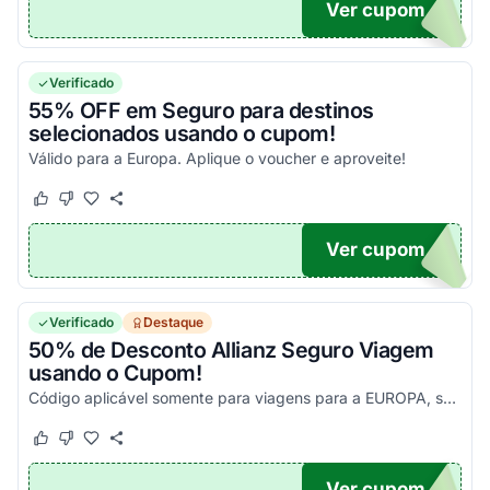
Ver cupom
OM25
Verificado
55% OFF em Seguro para destinos
selecionados usando o cupom!
Válido para a Europa. Aplique o voucher e aproveite!
Este cupom funcionou
Este cupom não funcionou
Ver cupom
BF
Verificado
Destaque
50% de Desconto Allianz Seguro Viagem
usando o Cupom!
Código aplicável somente para viagens para a EUROPA, sem limite de passageiros. Confira!
Este cupom funcionou
Este cupom não funcionou
Ver cupom
50