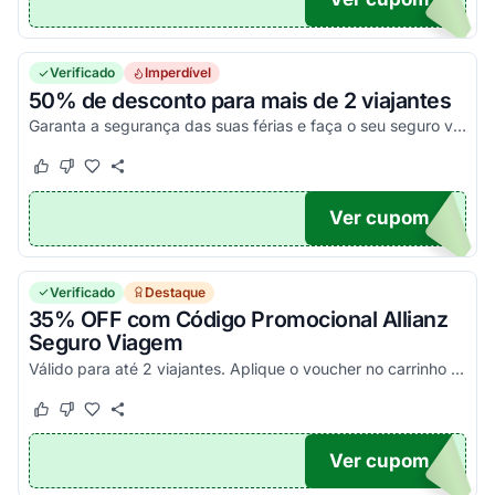
Verificado
Imperdível
50% de desconto para mais de 2 viajantes
Garanta a segurança das suas férias e faça o seu seguro viagem pelo menor preço com a Allianz. Aproveite o cupom e consiga essa economia extra!
Este cupom funcionou
Este cupom não funcionou
Ver cupom
FF
Verificado
Destaque
35% OFF com Código Promocional Allianz
Seguro Viagem
Válido para até 2 viajantes. Aplique o voucher no carrinho e aproveite!
Este cupom funcionou
Este cupom não funcionou
Ver cupom
FF