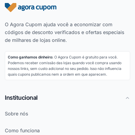
Rodapé do site
O Agora Cupom ajuda você a economizar com
códigos de desconto verificados e ofertas especiais
de milhares de lojas online.
Como ganhamos dinheiro:
O Agora Cupom é gratuito para você.
Podemos receber comissão das lojas quando você compra usando
nossos links, sem custo adicional no seu pedido. Isso não influencia
quais cupons publicamos nem a ordem em que aparecem.
Institucional
Sobre nós
Como funciona