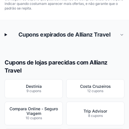
indicar quando costumam aparecer mais ofertas, e não garante que o
padrão se repita.
Cupons expirados de Allianz Travel
Cupons de lojas parecidas com Allianz
Travel
Destinia
Costa Cruzeiros
9 cupons
12 cupons
Compara Online - Seguro
Trip Advisor
Viagem
8 cupons
10 cupons