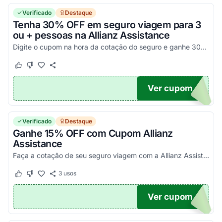
Verificado
Destaque
Tenha 30% OFF em seguro viagem para 3
ou + pessoas na Allianz Assistance
Digite o cupom na hora da cotação do seguro e ganhe 30% OFF no seguro viagem para 3 ou + pessoas. Confira!
Este cupom funcionou
Este cupom não funcionou
Ver cupom
30
Verificado
Destaque
Ganhe 15% OFF com Cupom Allianz
Assistance
Faça a cotação de seu seguro viagem com a Allianz Assistance e economize 15% com esse código promocional. Pegue seu cupom de desconto Allianz Assistance e aproveite!
3
usos
Este cupom funcionou
Este cupom não funcionou
Ver cupom
MAIS