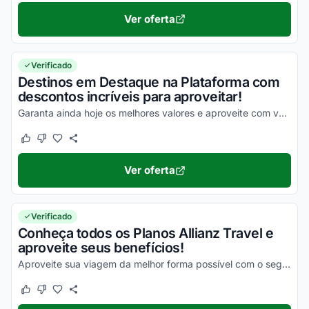
Ver oferta
Verificado
Destinos em Destaque na Plataforma com
descontos incríveis para aproveitar!
Garanta ainda hoje os melhores valores e aproveite com vantagens incríveis em todas as suas compras!
Este cupom funcionou
Este cupom não funcionou
Ver oferta
Verificado
Conheça todos os Planos Allianz Travel e
aproveite seus benefícios!
Aproveite sua viagem da melhor forma possível com o seguro com o melhor custo-benefício de todo o mercado!
Este cupom funcionou
Este cupom não funcionou