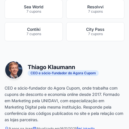
Sea World
Resolvvi
7 cupons
7 cupons
Contiki
City Pass
7 cupons
7 cupons
Thiago Klaumann
CEO e sócio-fundador do Agora Cupom
CEO e sócio-fundador do Agora Cupom, onde trabalha com
cupons de desconto e economia online desde 2017. Formado
em Marketing pela UNIDAVI, com especialização em
Marketing Digital pela mesma instituição. Responde pela
conferência dos códigos publicados no site e pela relação com
as lojas parceiras.
9 anos na área
Atualizado em
16/11/2025
LinkedIn