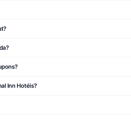
ut?
ada?
cupons?
al Inn Hotéis?