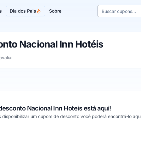
Buscar cupons e l
s
Dia dos Pais
Sobre
Sugestões de lojas
nto Nacional Inn Hotéis
e 1 a 5 estrelas
avaliar
sconto Nacional Inn Hoteis está aqui!
s disponibilizar um cupom de desconto você poderá encontrá-lo aqui
ou