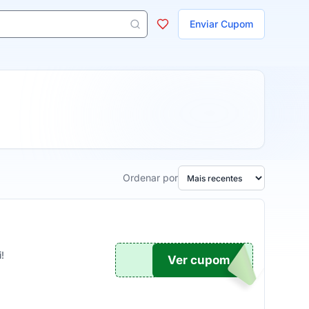
ojas
Enviar Cupom
 aparecem ao digitar 3 letras ou mais.
Ordenar por
!
Ver cupom
TICO