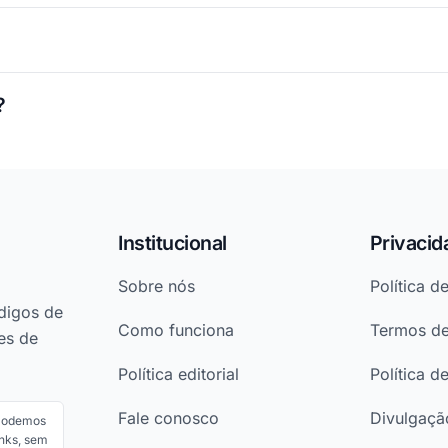
?
Institucional
Privacid
Sobre nós
Política d
digos de
Como funciona
Termos d
es de
Política editorial
Política d
Fale conosco
Divulgação
 Podemos
nks, sem