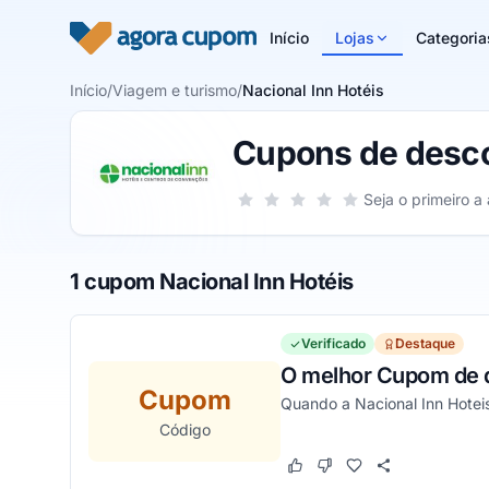
Pular para o conteúdo
Início
Lojas
Categoria
Início
/
Viagem e turismo
/
Nacional Inn Hotéis
Cupons de desco
Sua nota para Nacional Inn Hotéis, d
Seja o primeiro a 
1 estrela
2 estrelas
3 estrelas
4 estrelas
5 estrelas
1 cupom Nacional Inn Hotéis
Verificado
Destaque
O melhor Cupom de de
Cupom
Quando a Nacional Inn Hotei
Código
Este cupom funcionou
Este cupom não funcion