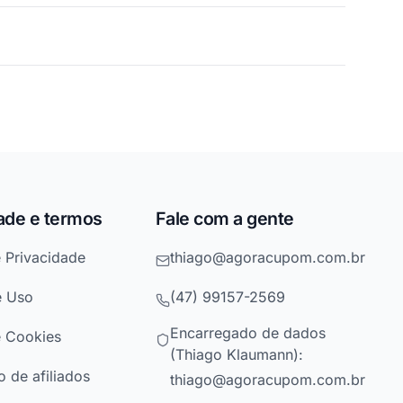
ade e termos
Fale com a gente
e Privacidade
thiago@agoracupom.com.br
e Uso
(47) 99157-2569
Encarregado de dados
e Cookies
(Thiago Klaumann):
 de afiliados
thiago@agoracupom.com.br