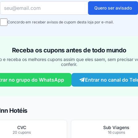
Seu e-mail
Quero ser avisado
Concordo em receber avisos de cupom desta loja por e-mail.
Receba os cupons antes de todo mundo
o e receba os melhores cupons assim que eles saem, sem precisar vo
conferir.
trar no grupo do WhatsApp
Entrar no canal do Te
Inn Hotéis
CVC
Sub Viagens
20 cupons
16 cupons