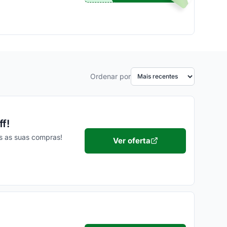
Ordenar por
f!
s as suas compras!
Ver oferta