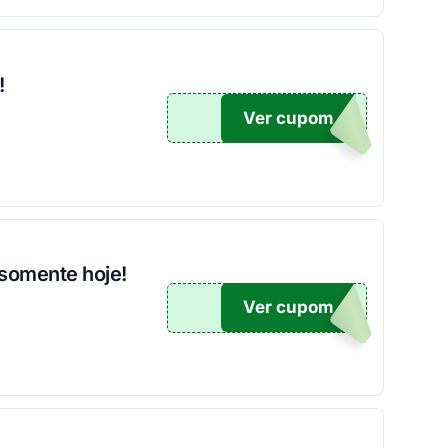
!
Ver cupom
O10
somente hoje!
Ver cupom
NTE