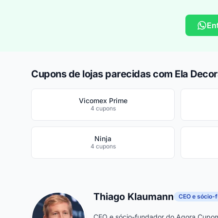
En
Cupons de lojas parecidas com Ela Deco
Vicomex Prime
4 cupons
Ninja
4 cupons
Thiago Klaumann
CEO e sócio-
CEO e sócio-fundador do Agora Cupom