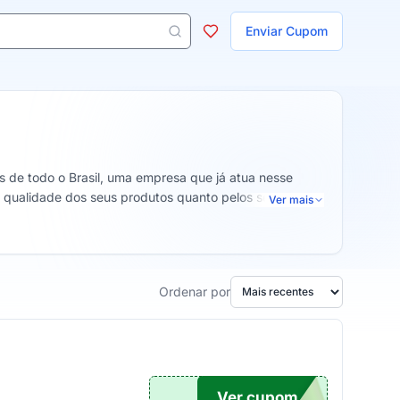
ojas
Enviar Cupom
 aparecem ao digitar 3 letras ou mais.
s de todo o Brasil, uma empresa que já atua nesse
a qualidade dos seus produtos quanto pelos seus
Ver mais
Ordenar por
Ver cupom
UPOM