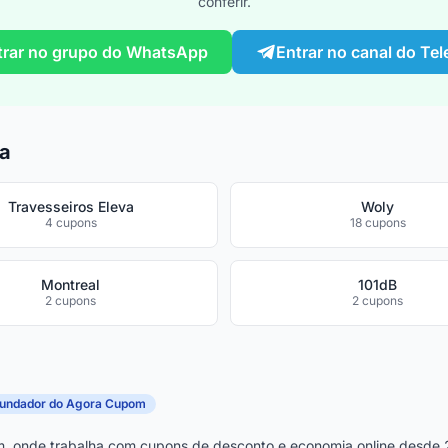
conferir.
trar no grupo do WhatsApp
Entrar no canal do Te
ra
Travesseiros Eleva
Woly
4 cupons
18 cupons
Montreal
101dB
2 cupons
2 cupons
fundador do Agora Cupom
, onde trabalha com cupons de desconto e economia online desde 