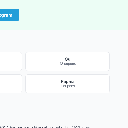
legram
Ou
13 cupons
Papaiz
2 cupons
2017. Formado em Marketing pela UNIDAVI, com