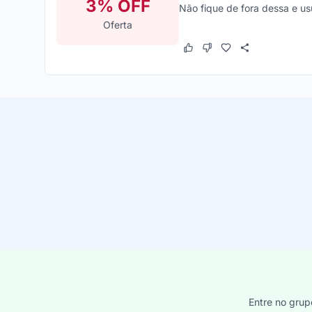
3% OFF
Não fique de fora dessa e us
Oferta
Este cupom funcionou
Este cupom não funcion
Entre no grup