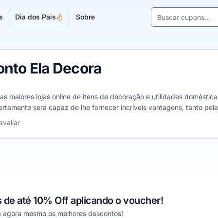
Buscar cupons e l
s
Dia dos Pais
Sobre
Sugestões de lojas
nto Ela Decora
s maiores lojas online de itens de decoração e utilidades doméstica
rtamente será capaz de lhe fornecer incríveis vantagens, tanto pel
 conseguidos com um Cupom de desconto Ela Decora.
strelas
avaliar
 de até 10% Off aplicando o voucher!
a agora mesmo os melhores descontos!