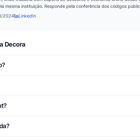
la mesma instituição. Responde pela conferência dos códigos publica
3/2024
LinkedIn
la Decora
o?
ut?
ada?