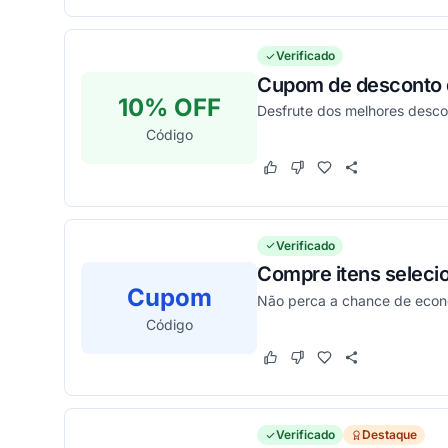
Verificado
Cupom de desconto d
10% OFF
Desfrute dos melhores desco
Código
Este cupom funcionou
Este cupom não funcion
Verificado
Compre itens seleci
Cupom
Não perca a chance de econ
Código
Este cupom funcionou
Este cupom não funcion
Verificado
Destaque