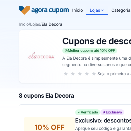
Pular para o conteúdo
Início
Lojas
Categoria
Início
/
Lojas
/
Ela Decora
Cupons de desco
Melhor cupom: até 10% OFF
A Ela Decora é simplesmente uma da
segmento há diversos anos e que ce
excelentes valores que podem ser
Sua nota para Ela Decora, de 1 a 5 e
Seja o primeiro a 
1 estrela
2 estrelas
3 estrelas
4 estrelas
5 estrelas
8 cupons Ela Decora
Verificado
Exclusivo
Exclusivo: descontos
10% OFF
Aplique seu código e garant