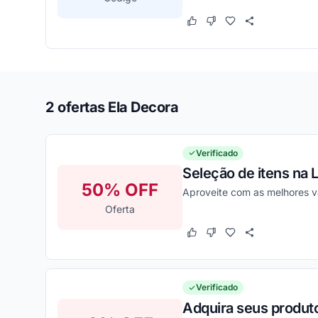
Este cupom funcionou
Este cupom não funcion
2 ofertas Ela Decora
Verificado
Seleção de itens na 
50% OFF
Aproveite com as melhores 
Oferta
Este cupom funcionou
Este cupom não funcion
Verificado
Adquira seus produto