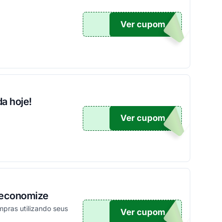
Ver cupom
E5
a hoje!
Ver cupom
ONTO
e economize
pras utilizando seus
Ver cupom
TICO