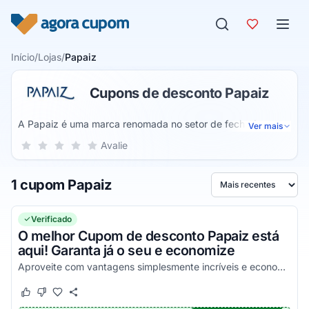
Pular para o conteúdo
Início
/
Lojas
/
Papaiz
Cupons de desconto Papaiz
A Papaiz é uma marca renomada no setor de fechaduras,
Ver mais
cadeados e soluções de segurança, conhecida por sua
Sua nota para Papaiz, de 1 a 5 estrelas
Avalie
1 estrela
2 estrelas
3 estrelas
4 estrelas
5 estrelas
qualidade e inovação no Brasil. Com mais de 65 anos de
experiência, a empresa oferece produtos variados, desde
1 cupom Papaiz
fechaduras residenciais e comerciais até soluções de
Ordenar por
segurança para portas e janelas. A Papaiz prioriza
tecnologia e durabilidade em cada peça, buscando garantir
Verificado
a proteção e tranquilidade dos seus clientes.
O melhor Cupom de desconto Papaiz está
aqui! Garanta já o seu e economize
Aproveite com vantagens simplesmente incríveis e economize da melhor maneira possível!
Este cupom funcionou
Este cupom não funcionou