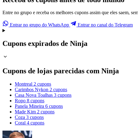
Entre no grupo e receba os melhores cupons assim que eles saem, sem p
Entrar no grupo do WhatsApp
Entrar no canal do Telegram
Cupons expirados de Ninja
Cupons de lojas parecidas com Ninja
Montreal
2 cupons
Carimbos Nykon
2 cupons
Casa Nova Toalhas
3 cupons
Ropo
8 cupons
Panela Mineira
6 cupons
Made Kim
2 cupons
Coza
3 cupons
Coral
4 cupons