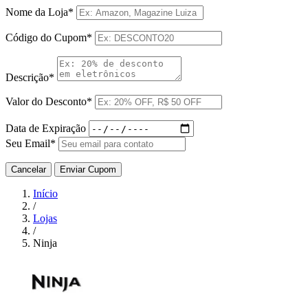
Nome da Loja*
Código do Cupom*
Descrição*
Valor do Desconto*
Data de Expiração
Seu Email*
Cancelar
Enviar Cupom
Início
/
Lojas
/
Ninja