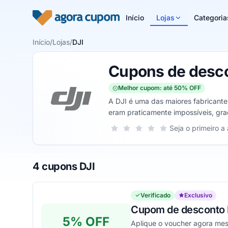
Pular para o conteúdo
Início
Lojas
Categoria
Início
/
Lojas
/
DJI
Cupons de desco
Melhor cupom: até 50% OFF
A DJI é uma das maiores fabricante
eram praticamente impossíveis, gra
permitir registrar os melhores mome
Sua nota para DJI, de 1 a 5 estrelas
Seja o primeiro a 
1 estrela
2 estrelas
3 estrelas
4 estrelas
5 estrelas
4 cupons DJI
Verificado
Exclusivo
Cupom de desconto E
5% OFF
Aplique o voucher agora me