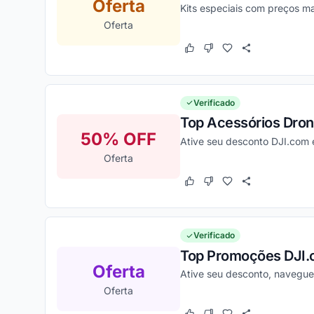
Oferta
Kits especiais com preços ma
Oferta
Este cupom funcionou
Este cupom não funcion
Verificado
Top Acessórios Dron
50% OFF
Ative seu desconto DJI.com e
Oferta
Este cupom funcionou
Este cupom não funcion
Verificado
Top Promoções DJI
Oferta
Ative seu desconto, navegue
Oferta