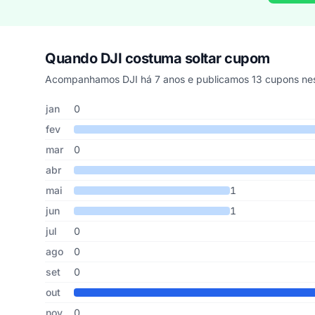
Quando DJI costuma soltar cupom
Acompanhamos DJI há 7 anos e publicamos 13 cupons nes
Cupons de DJI publicados por mês, somando os últimos 7
Mês
Cupons publicados
Desconto médio
jan
0
fev
mar
0
abr
mai
1
jun
1
jul
0
ago
0
set
0
out
nov
0