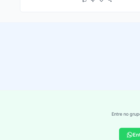
Este cupom funcionou
Este cupom não funcion
Entre no grup
En