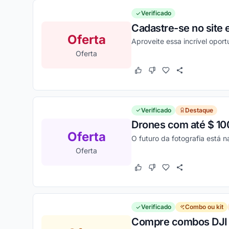
Verificado
Cadastre-se no site 
Oferta
Aproveite essa incrível opo
Oferta
Este cupom funcionou
Este cupom não funcion
Verificado
Destaque
Drones com até $ 10
Oferta
O futuro da fotografia está 
Oferta
Este cupom funcionou
Este cupom não funcion
Verificado
Combo ou kit
Compre combos DJI 