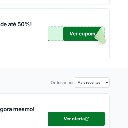
 de até 50%!
Ver cupom
TICO
Ordenar por
 agora mesmo!
Ver oferta