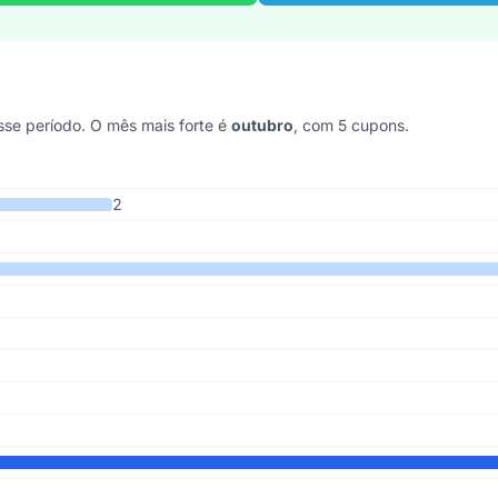
se período. O mês mais forte é
outubro
, com 5 cupons.
 anos
2