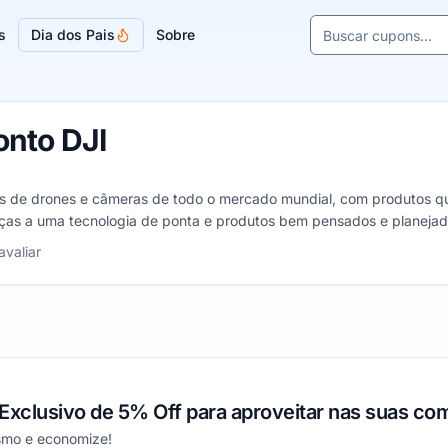
Buscar cupons e l
s
Dia dos Pais
Sobre
Sugestões de lojas
nto DJI
s de drones e câmeras de todo o mercado mundial, com produtos qu
ças a uma tecnologia de ponta e produtos bem pensados e planejados
ntos da melhor forma possível.
avaliar
xclusivo de 5% Off para aproveitar nas suas co
smo e economize!