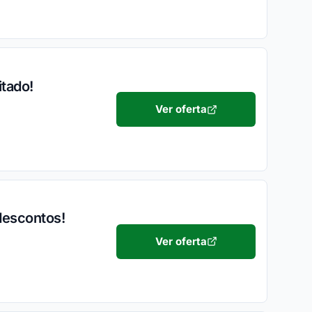
itado!
Ver oferta
descontos!
Ver oferta