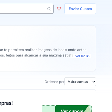
ojas
Enviar Cupom
 aparecem ao digitar 3 letras ou mais.
e te permitem realizar imagens de locais onde antes
, feitos para alcançar a sua máxima satisfação e te
Ver mais
Ordenar por
mpras!
Ver cupom
UPOM