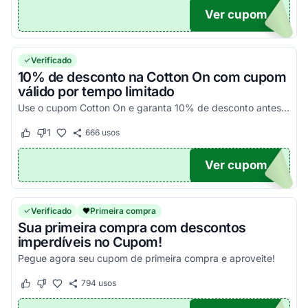
Ver cupom
V15
Verificado
10% de desconto na Cotton On com cupom
válido por tempo limitado
Use o cupom Cotton On e garanta 10% de desconto antes que a oferta por tempo limitado termine.
1
666
usos
Este cupom funcionou
Este cupom não funcionou
Ver cupom
10
Verificado
Primeira compra
Sua primeira compra com descontos
imperdíveis no Cupom!
Pegue agora seu cupom de primeira compra e aproveite!
794
usos
Este cupom funcionou
Este cupom não funcionou