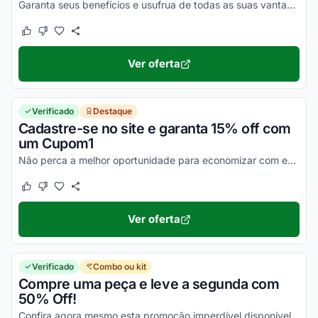
Garanta seus benefícios e usufrua de todas as suas vantagens ainda hoje!
Este cupom funcionou
Este cupom não funcionou
Ver oferta
Verificado
Destaque
Cadastre-se no site e garanta 15% off com
um Cupom1
Não perca a melhor oportunidade para economizar com estas promoções incríveis e garanta seus descontos agora mesmo!
Este cupom funcionou
Este cupom não funcionou
Ver oferta
Verificado
Combo ou kit
Compre uma peça e leve a segunda com
50% Off!
Confira agora mesmo esta promoção imperdível disponível no site e economize já!