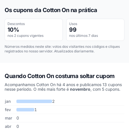
Os cupons da Cotton On na prática
Descontos
Usos
10%
99
nos 2 cupons vigentes
nos últimos 7 dias
Números medidos neste site: votos dos visitantes nos códigos e cliques
registrados no nosso servidor. Atualizados diariamente.
Quando Cotton On costuma soltar cupom
Acompanhamos Cotton On há 4 anos e publicamos 13 cupons
nesse período. O mês mais forte é
novembro
, com 5 cupons.
Cupons de Cotton On publicados por mês, somando os últimos 4 
Mês
Cupons publicados
Desconto médio
jan
2
fev
1
mar
0
abr
0