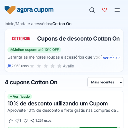
Pular para o conteúdo
Início
/
Moda e acessórios
/
Cotton On
Cupons de desconto Cotton On
Melhor cupom: até 10% OFF
Garanta as melhores roupas e acessórios que você precisa
Ver mais
no seu dia a dia na Cotton On, uma loja online de qualidade
Sua nota para Cotton On, de 1 a 5 estrelas
Avalie
2.963 usos
1 estrela
2 estrelas
3 estrelas
4 estrelas
5 estrelas
que vai te oferecer os melhores produtos do mercado por
um valor muito acessível, para que você possa se vestir
4 cupons Cotton On
bem mas sem gastar muito, e economizando ainda mais
Ordenar por
com seu cupom de desconto!
Verificado
10% de desconto utilizando um Cupom
Aproveite 10% de desconto e frete grátis nas compras da Cotton On aplicando o cupom válido.
1
1.251
usos
Este cupom funcionou
Este cupom não funcionou