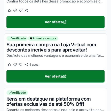
Confira todos os detalhes dessa promoção e economize com facilidade!
Este cupom funcionou
Este cupom não funcionou
Ver oferta
Verificado
Primeira compra
Sua primeira compra na Loja Virtual com
descontos incríveis para aproveitar!
Desfrute das melhores vantagens e economize de uma forma simples em todas as suas compras!
4
usos
Este cupom funcionou
Este cupom não funcionou
Ver oferta
Verificado
Itens em destaque na plataforma com
ofertas exclusivas de até 50% Off!
Garanta os melhores descontos ainda hoje e aproveite para economizar!