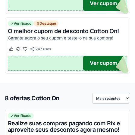
Ver cupom
TICO
Verificado
Destaque
O melhor cupom de desconto Cotton On!
Garanta agora o seu cupom e teste-o na sua compra!
247
usos
Este cupom funcionou
Este cupom não funcionou
Ver cupom
TICO
8 ofertas Cotton On
Ordenar por
Verificado
Realize suas compras pagando com Pix e
aproveite seus descontos agora mesmo!