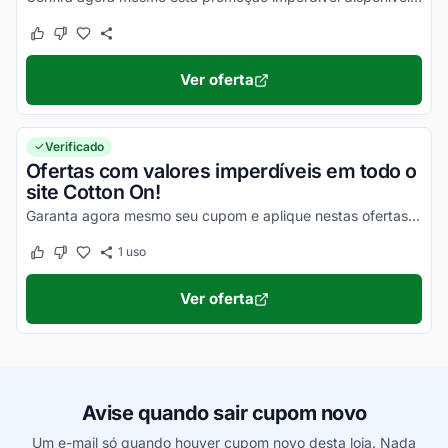
Este cupom funcionou
Este cupom não funcionou
Ver oferta
Verificado
Ofertas com valores imperdíveis em todo o
site Cotton On!
Garanta agora mesmo seu cupom e aplique nestas ofertas para economizar em dobro!
1
uso
Este cupom funcionou
Este cupom não funcionou
Ver oferta
Avise quando sair cupom novo
Um e-mail só quando houver cupom novo desta loja. Nada