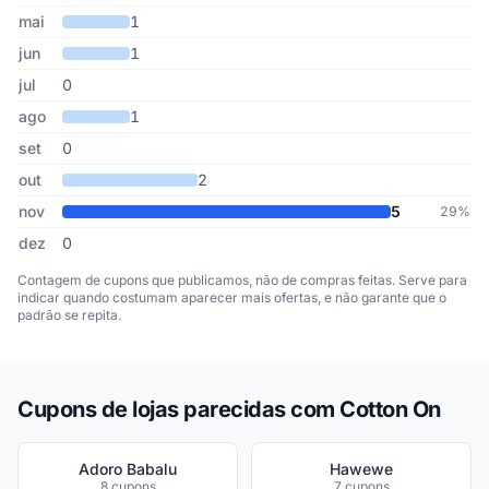
mai
1
jun
1
jul
0
ago
1
set
0
out
2
nov
5
29%
dez
0
Contagem de cupons que publicamos, não de compras feitas. Serve para
indicar quando costumam aparecer mais ofertas, e não garante que o
padrão se repita.
Cupons de lojas parecidas com Cotton On
Adoro Babalu
Hawewe
8 cupons
7 cupons