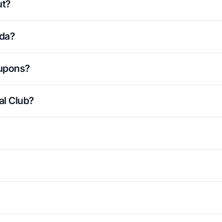
ut?
ada?
cupons?
al Club?