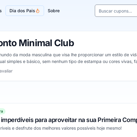
Buscar cupons e l
s
Dia dos Pais
Sobre
Sugestões de lojas
nto Minimal Club
ndo da moda masculina que visa lhe proporcionar um estilo de vida
al simples e básico, sem nenhum tipo de estampa ou cores vivas, f
 estrelas
avaliar
ra
imperdíveis para aproveitar na sua Primeira Com
íveis e desfrute dos melhores valores possíveis hoje mesmo!