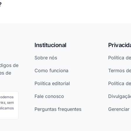
?
Institucional
Privacid
Sobre nós
Política d
digos de
Como funciona
Termos d
es de
Política editorial
Política d
Fale conosco
Divulgação
 Podemos
nks, sem
ublicamos
Perguntas frequentes
Gerenciar