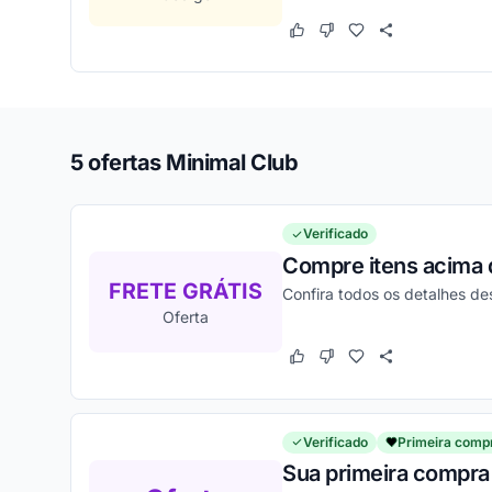
Este cupom funcionou
Este cupom não funcion
5 ofertas Minimal Club
Verificado
Compre itens acima 
FRETE GRÁTIS
Confira todos os detalhes de
Oferta
Este cupom funcionou
Este cupom não funcion
Verificado
Primeira comp
Sua primeira compra