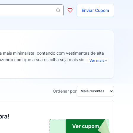
ojas
Enviar Cupom
 aparecem ao digitar 3 letras ou mais.
 mais minimalista, contando com vestimentas de alta
azendo com que a sua escolha seja mais simples e seus
Ver mais
Ordenar por
pra!
Ver cupom
TICO