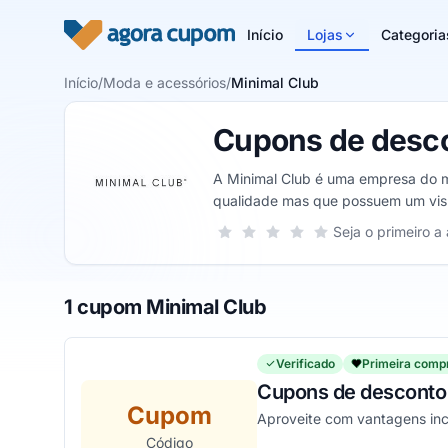
Pular para o conteúdo
Início
Lojas
Categoria
Início
/
Moda e acessórios
/
Minimal Club
Cupons de desco
A Minimal Club é uma empresa do mu
qualidade mas que possuem um visu
valores reduzidos.
Sua nota para Minimal Club, de 1 a 5
Seja o primeiro a 
1 estrela
2 estrelas
3 estrelas
4 estrelas
5 estrelas
1 cupom Minimal Club
Verificado
Primeira comp
Cupons de desconto 
Cupom
Aproveite com vantagens incr
Código