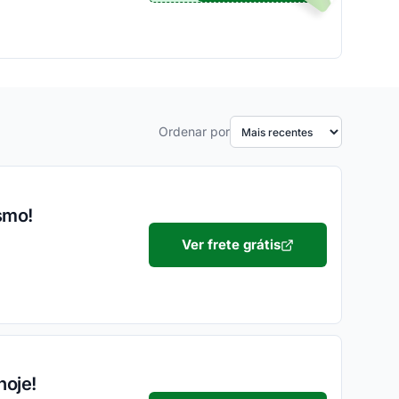
Ordenar por
smo!
Ver frete grátis
hoje!