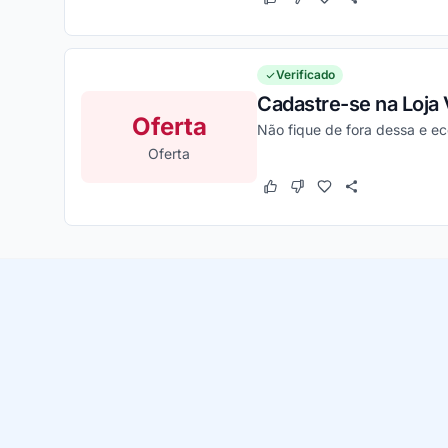
Este cupom funcionou
Este cupom não funcion
Verificado
Cadastre-se na Loja 
Oferta
Não fique de fora dessa e e
Oferta
Este cupom funcionou
Este cupom não funcion