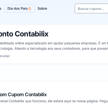
Buscar cupons e l
s
Dia dos Pais
Sobre
Sugestões de lojas
nto Contabilix
ntabilidade online especializado em ajudar pequenas empresas. É um
cnologia. Aliando a tecnologia aos seus contadores, para que poss
strelas
avaliar
com Cupom Contabilix
nal Contabilix que funciona, ele estará aqui na nossa página. Pegu