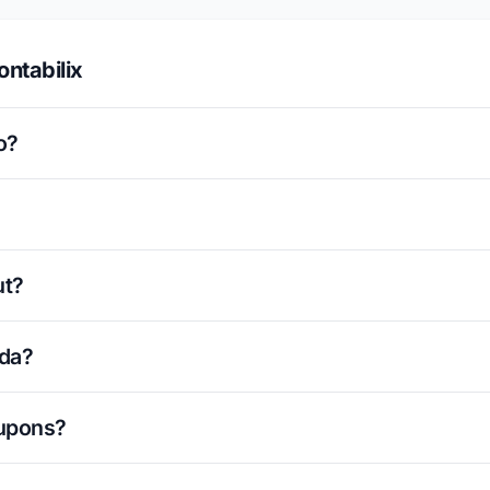
ntabilix
o?
ut?
ada?
cupons?