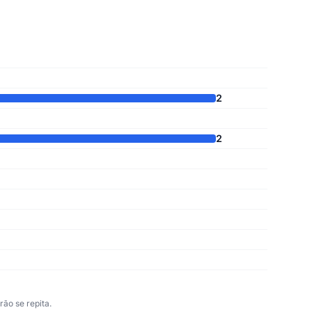
2
2
ão se repita.