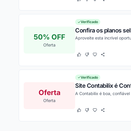
Este cupom funcionou
Este cupom não funcion
Verificado
Confira os planos s
50% OFF
Aproveite esta incrível opor
Oferta
Este cupom funcionou
Este cupom não funcion
Verificado
Site Contabilix é Con
Oferta
A Contabilix é boa, confiável
Oferta
Este cupom funcionou
Este cupom não funcion