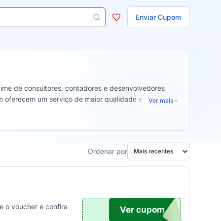
ojas
Enviar Cupom
 aparecem ao digitar 3 letras ou mais.
 time de consultores, contadores e desenvolvedores
am oferecem um serviço de maior qualidade e uma
Ver mais
Ordenar por
e o voucher e confira
Ver cupom
TICO