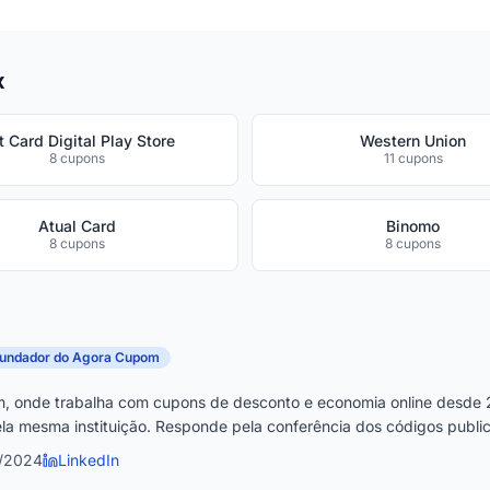
x
ft Card Digital Play Store
Western Union
8 cupons
11 cupons
Atual Card
Binomo
8 cupons
8 cupons
fundador do Agora Cupom
, onde trabalha com cupons de desconto e economia online desde 
la mesma instituição. Responde pela conferência dos códigos publica
6/2024
LinkedIn