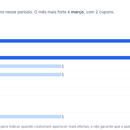
s nesse período. O mês mais forte é
março
, com 2 cupons.
imos 6 anos
1
1
1
para indicar quando costumam aparecer mais ofertas, e não garante que o padr