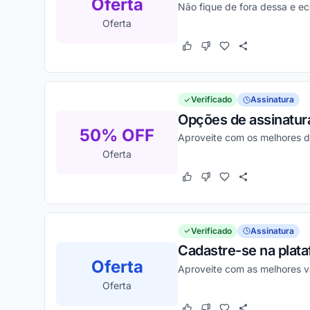
Oferta
Não fique de fora dessa e e
Oferta
Este cupom funcionou
Este cupom não funcion
Verificado
Assinatura
Opções de assinatur
50% OFF
Aproveite com os melhores 
Oferta
Este cupom funcionou
Este cupom não funcion
Verificado
Assinatura
Cadastre-se na plata
Oferta
Aproveite com as melhores v
Oferta