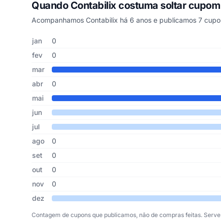
Quando Contabilix costuma soltar cupom
Acompanhamos Contabilix há 6 anos e publicamos 7 cupon
Cupons de Contabilix publicados por mês, somando os últ
Mês
Cupons publicados
Desconto médio
jan
0
fev
0
mar
abr
0
mai
jun
jul
ago
0
set
0
out
0
nov
0
dez
Contagem de cupons que publicamos, não de compras feitas. Serve 