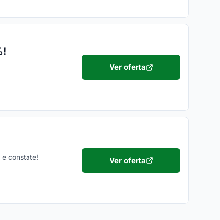
%!
Ver oferta
 e constate!
Ver oferta