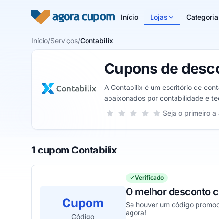
Pular para o conteúdo
Início
Lojas
Categoria
Início
/
Serviços
/
Contabilix
Cupons de desco
A Contabilix é um escritório de co
apaixonados por contabilidade e te
automação maior na sua empresa.
Sua nota para Contabilix, de 1 a 5 e
Seja o primeiro a 
1 estrela
2 estrelas
3 estrelas
4 estrelas
5 estrelas
1 cupom Contabilix
Verificado
O melhor desconto 
Cupom
Se houver um código promocio
agora!
Código