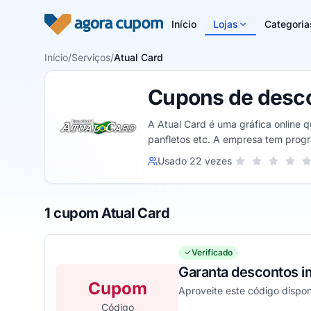
Pular para o conteúdo
Início
Lojas
Categoria
Início
/
Serviços
/
Atual Card
Cupons de desco
A Atual Card é uma gráfica online qu
panfletos etc. A empresa tem progr
Sua nota para Atu
Usado 22 vezes
1 estrela
2 estrelas
3 estrel
4 es
5
1 cupom Atual Card
Verificado
Garanta descontos im
Cupom
Aproveite este código dispo
Código