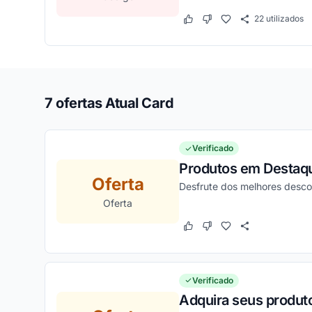
22
utilizados
Este cupom funcionou
Este cupom não funcion
7 ofertas Atual Card
Verificado
Produtos em Destaque
Oferta
Desfrute dos melhores desco
Oferta
Este cupom funcionou
Este cupom não funcion
Verificado
Adquira seus produt