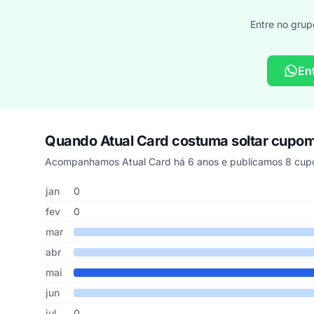
Entre no grup
En
Quando Atual Card costuma soltar cupo
Acompanhamos Atual Card há 6 anos e publicamos 8 cupo
Cupons de Atual Card publicados por mês, somando os úl
Mês
Cupons publicados
Desconto médio
jan
0
fev
0
mar
abr
mai
jun
jul
0