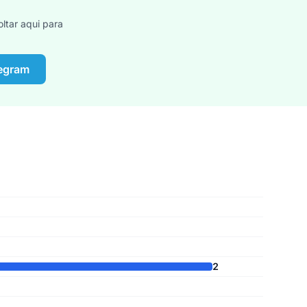
ltar aqui para
legram
2