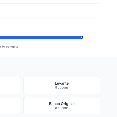
2
ão se repita.
Levante
8 cupons
Banco Original
8 cupons