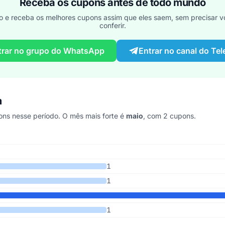
Receba os cupons antes de todo mundo
o e receba os melhores cupons assim que eles saem, sem precisar vo
conferir.
trar no grupo do WhatsApp
Entrar no canal do Te
m
ns nesse período. O mês mais forte é
maio
, com 2 cupons.
timos 6 anos
1
1
1