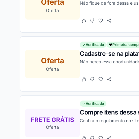
Oferta
Não fique de fora dessa e u
Oferta
Este cupom funcionou
Este cupom não funcion
Verificado
Primeira comp
Cadastre-se na plat
Oferta
Não perca essa oportunidade
Oferta
Este cupom funcionou
Este cupom não funcion
Verificado
Compre itens dessa s
FRETE GRÁTIS
Confira o regulamento no sit
Oferta