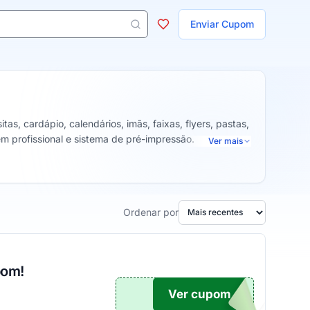
ojas
Enviar Cupom
 aparecem ao digitar 3 letras ou mais.
as, cardápio, calendários, imãs, faixas, flyers, pastas,
m profissional e sistema de pré-impressão.
Ver mais
Ordenar por
pom!
Ver cupom
TICO