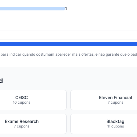
1
para indicar quando costumam aparecer mais ofertas, e não garante que o padr
d
CEISC
Eleven Financial
10 cupons
7 cupons
Exame Research
Blacktag
7 cupons
11 cupons