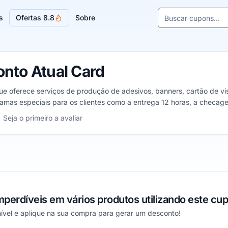
Buscar cupons e l
s
Ofertas 8.8
Sobre
Sugestões de lojas
nto Atual Card
e oferece serviços de produção de adesivos, banners, cartão de visit
amas especiais para os clientes como a entrega 12 horas, a checage
al Card, de 1 a 5 estrelas
Seja o primeiro a avaliar
as
trelas
 estrelas
perdíveis em vários produtos utilizando este cu
nível e aplique na sua compra para gerar um desconto!