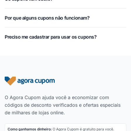
Por que alguns cupons não funcionam?
Preciso me cadastrar para usar os cupons?
Rodapé do site
O Agora Cupom ajuda você a economizar com
códigos de desconto verificados e ofertas especiais
de milhares de lojas online.
Como ganhamos dinheiro:
O Agora Cupom é gratuito para você.