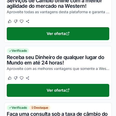
Serviços de Câmbio online com a melhor
agilidade do mercado na Western!
Aproveite todas as vantagens desta plataforma e garanta os melhores valores nas suas compras ainda hoje!
Este cupom funcionou
Este cupom não funcionou
Ver oferta
Verificado
Receba seu Dinheiro de qualquer lugar do
Mundo em até 24 horas!
Aproveite com as melhores vantagens que somente a Western Union pode lhe proporcionar!
Este cupom funcionou
Este cupom não funcionou
Ver oferta
Verificado
Destaque
Faça uma consulta sob a taxa de câmbio do