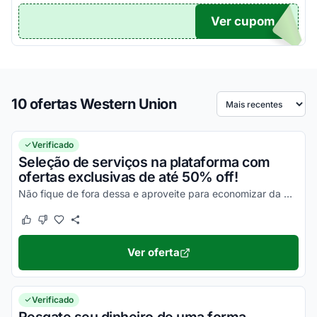
Ver cupom
TICO
10 ofertas Western Union
Ordenar por
Verificado
Seleção de serviços na plataforma com
ofertas exclusivas de até 50% off!
Não fique de fora dessa e aproveite para economizar da melhor maneira possível!
Este cupom funcionou
Este cupom não funcionou
Ver oferta
Verificado