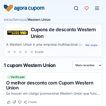
Pular para o conteúdo
Início
/
Serviços
/
Western Union
Cupons de desconto Western
Union
A Western Union é uma empresa multinacional que oferece
Ver mais
serviços financeiros e de comunicação. Dessa forma, você
Sua nota para Western Union, de 1 a 5 estrelas
Avalie
1 estrela
2 estrelas
3 estrelas
4 estrelas
5 estrelas
pode contar com diversos serviços de maneira bem
eficiente com as melhores taxas de câmbio do mercado ao
1 cupom Western Union
enviar dinheiro para o exterior.
Ordenar por
Verificado
O melhor desconto com Cupom Western
Union
Se houver um código promocional Western Union que funciona, ele estará aqui na nossa página. Pegue o voucher e confira agora!
2
usos
Este cupom funcionou
Este cupom não funcionou