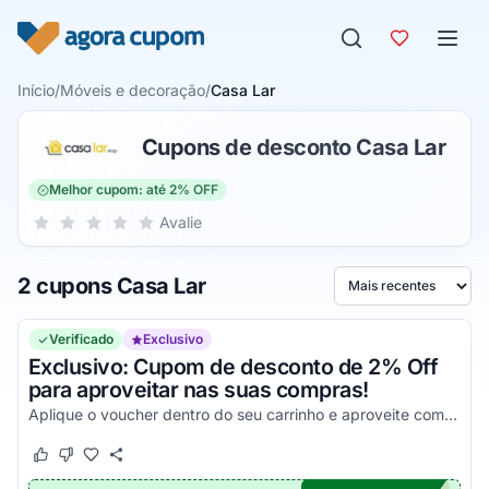
Pular para o conteúdo
Início
/
Móveis e decoração
/
Casa Lar
Cupons de desconto Casa Lar
Melhor cupom: até 2% OFF
Sua nota para Casa Lar, de 1 a 5 estrelas
Avalie
1 estrela
2 estrelas
3 estrelas
4 estrelas
5 estrelas
2 cupons Casa Lar
Ordenar por
Verificado
Exclusivo
Exclusivo: Cupom de desconto de 2% Off
para aproveitar nas suas compras!
Aplique o voucher dentro do seu carrinho e aproveite com descontos imperdíveis!
Este cupom funcionou
Este cupom não funcionou