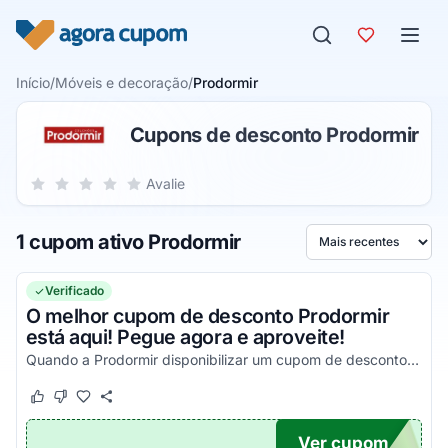
Pular para o conteúdo
Início
/
Móveis e decoração
/
Prodormir
Cupons de desconto Prodormir
Sua nota para Prodormir, de 1 a 5 estrelas
Avalie
1 estrela
2 estrelas
3 estrelas
4 estrelas
5 estrelas
1 cupom ativo Prodormir
Ordenar por
Verificado
O melhor cupom de desconto Prodormir
está aqui! Pegue agora e aproveite!
Quando a Prodormir disponibilizar um cupom de desconto você poderá encontrá-lo aqui!
Este cupom funcionou
Este cupom não funcionou
Ver cupom
TICO