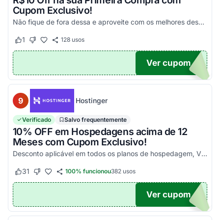
R$10 Off na sua Primeira Compra com
Cupom Exclusivo!
Não fique de fora dessa e aproveite com os melhores descontos! Válido em compras acima de R$100!
1
128
usos
Este cupom funcionou
Este cupom não funcionou
Ver cupom
UPOM
9
Hostinger
Verificado
Salvo frequentemente
10% OFF em Hospedagens acima de 12
Meses com Cupom Exclusivo!
Desconto aplicável em todos os planos de hospedagem, VPS e Cloud, maiores que 12 meses. Aproveite!
31
100% funcionou
382
usos
Este cupom funcionou
Este cupom não funcionou
Ver cupom
UPOM