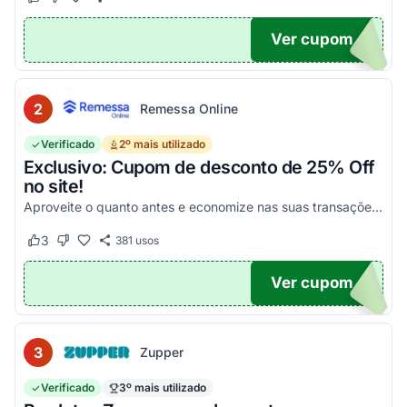
Este cupom funcionou
Este cupom não funcionou
Ver cupom
POM6
2
Remessa Online
Verificado
2º mais utilizado
Exclusivo: Cupom de desconto de 25% Off
no site!
Aproveite o quanto antes e economize nas suas transações, tanto PF quanto PJ!
3
381
usos
Este cupom funcionou
Este cupom não funcionou
Ver cupom
OM25
3
Zupper
Verificado
3º mais utilizado