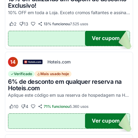
Exclusivo!
10% OFF em toda a Loja. Exceto cromos faltantes e assinaturas. Aproveite essa exclusividade!
2
13
13% funcionou
7.525
usos
Este cupom funcionou
Este cupom não funcionou
Ver cupom
UPOM
14
Hoteis.com
Verificado
Mais usado hoje
6% de desconto em qualquer reserva na
Hoteis.com
Aplique este código em sua reserva de hospedagem na Hoteis.com para obter 6% de desconto em estabelecimentos participantes da promoção.
10
4
71% funcionou
5.360
usos
Este cupom funcionou
Este cupom não funcionou
Ver cupom
POM6