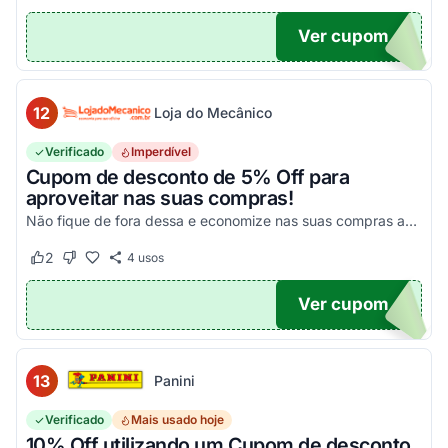
Ver cupom
10
12
Loja do Mecânico
Verificado
Imperdível
Cupom de desconto de 5% Off para
aproveitar nas suas compras!
Não fique de fora dessa e economize nas suas compras agora mesmo!
2
4
usos
Este cupom funcionou
Este cupom não funcionou
Ver cupom
DO5
13
Panini
Verificado
Mais usado hoje
10% Off utilizando um Cupom de desconto