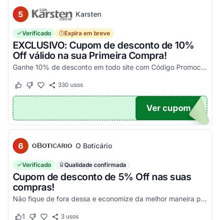
5
Karsten
Verificado
Expira em breve
EXCLUSIVO: Cupom de desconto de 10%
Off válido na sua Primeira Compra!
Ganhe 10% de desconto em todo site com Código Promocional Karsten. Válido apenas 1 utilização por CPF. Só aqui no Agora Cupom você economiza tanto!
330
usos
Este cupom funcionou
Este cupom não funcionou
Ver cupom
OM10
6
O Boticário
Verificado
Qualidade confirmada
Cupom de desconto de 5% Off nas suas
compras!
Não fique de fora dessa e economize da melhor maneira possível! Válido somente nessa seleção!
1
3
usos
Este cupom funcionou
Este cupom não funcionou