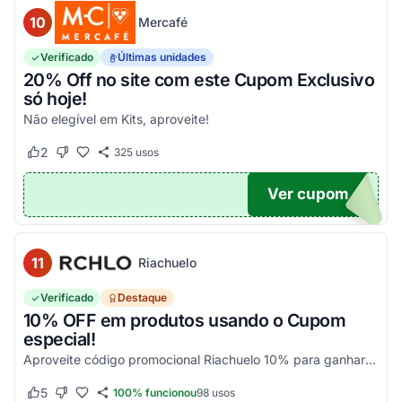
10
Mercafé
Verificado
Últimas unidades
20% Off no site com este Cupom Exclusivo
só hoje!
Não elegível em Kits, aproveite!
2
325
usos
Este cupom funcionou
Este cupom não funcionou
Ver cupom
OM20
11
Riachuelo
Verificado
Destaque
10% OFF em produtos usando o Cupom
especial!
Aproveite código promocional Riachuelo 10% para ganhar esse desconto em compras. Não cumulatios e somente para produtos vendidos e entregues pela Riachuelo, com exceção das categor...
5
100% funcionou
98
usos
Este cupom funcionou
Este cupom não funcionou