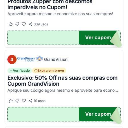
Produtos Zupper com descontos
imperdíveis no Cupom!
Aproveite agora mesmo e economize nas suas compras!
339
usos
Este cupom funcionou
Este cupom não funcionou
Ver cupom
.
4
GrandVision
Verificado
Expira em breve
Exclusivo: 50% Off nas suas compras com
Cupom GrandVision
Aplique seu código agora mesmo e aproveite para economizar! Válido em par completo (Armação + Lente)!
19
usos
Este cupom funcionou
Este cupom não funcionou
Ver cupom
OM50