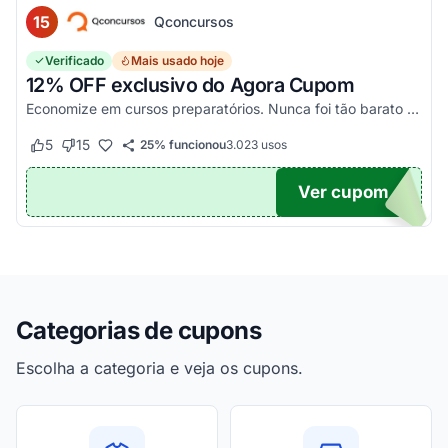
15
Qconcursos
Verificado
Mais usado hoje
12% OFF exclusivo do Agora Cupom
Economize em cursos preparatórios. Nunca foi tão barato estudar e mudar a sua carreira!
5
15
25% funcionou
3.023
usos
Este cupom funcionou
Este cupom não funcionou
Ver cupom
OM12
Categorias de cupons
Escolha a categoria e veja os cupons.