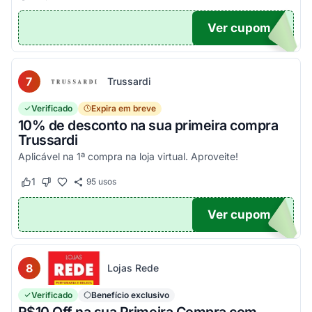
Ver cupom
EIRA
7
Trussardi
Verificado
Expira em breve
10% de desconto na sua primeira compra
Trussardi
Aplicável na 1ª compra na loja virtual. Aproveite!
1
95
usos
Este cupom funcionou
Este cupom não funcionou
Ver cupom
OM10
8
Lojas Rede
Verificado
Benefício exclusivo