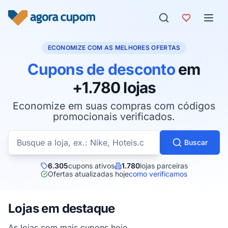
Pular para o conteúdo
ECONOMIZE COM AS MELHORES OFERTAS
Cupons de desconto
em
+1.780 lojas
Economize em suas compras com códigos
promocionais verificados.
Buscar cupons por loja
Buscar
6.305
cupons ativos
1.780
lojas parceiras
Ofertas atualizadas hoje
como verificamos
Lojas em destaque
As lojas com mais cupons hoje.