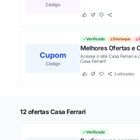
Código
Este cupom funcionou
Este cupom não funcion
Verificado
Destaque
Melhores Ofertas e 
Cupom
Acesse o site Casa Ferrari e
Casa Ferrari!
Código
3
utilizados
Este cupom funcionou
Este cupom não funcion
12 ofertas Casa Ferrari
Verificado