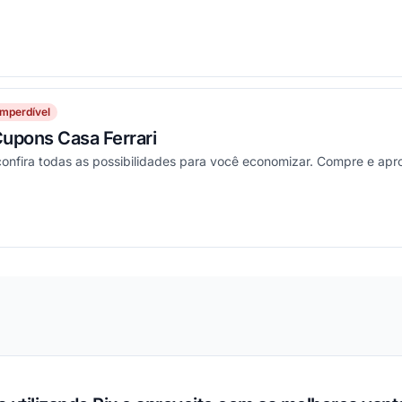
ou
Imperdível
Cupons Casa Ferrari
 confira todas as possibilidades para você economizar. Compre e ap
ou