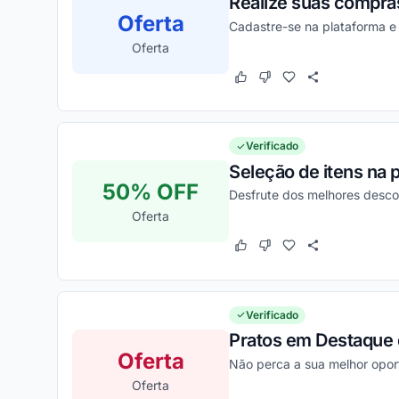
Realize suas compras
Oferta
Cadastre-se na plataforma e 
Oferta
Este cupom funcionou
Este cupom não funcion
Verificado
Seleção de itens na 
50% OFF
Desfrute dos melhores desco
Oferta
Este cupom funcionou
Este cupom não funcion
Verificado
Pratos em Destaque d
Oferta
Não perca a sua melhor opo
Oferta