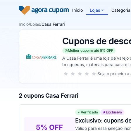
Pular para o conteúdo
Início
Lojas
Categoria
Início
/
Lojas
/
Casa Ferrari
Cupons de desco
Melhor cupom: até 5% OFF
A Casa Ferrari é uma loja de varejo
brinquedos, materiais para casa e c
Sua nota para Casa Ferrari, de 1 a 5
Seja o primeiro a 
1 estrela
2 estrelas
3 estrelas
4 estrelas
5 estrelas
2 cupons Casa Ferrari
Verificado
Exclusivo
Exclusivo: cupons d
5% OFF
Válido para essa seleção inc