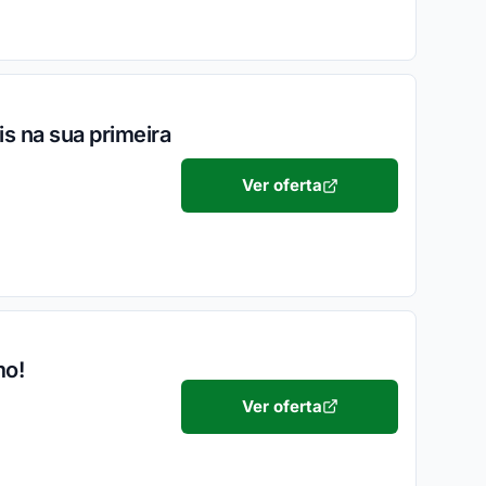
s na sua primeira
Ver oferta
mo!
Ver oferta