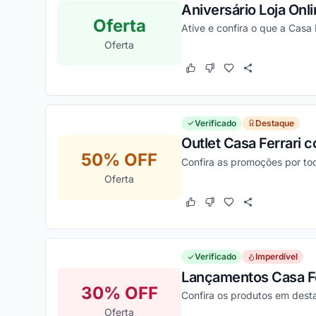
Aniversário Loja Onl
Oferta
Ative e confira o que a Casa 
Oferta
Este cupom funcionou
Este cupom não funcion
Verificado
Destaque
Outlet Casa Ferrari
50% OFF
Confira as promoções por tod
Oferta
Este cupom funcionou
Este cupom não funcion
Verificado
Imperdível
Lançamentos Casa F
30% OFF
Confira os produtos em desta
Oferta