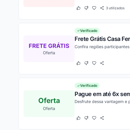
3
utilizados
Este cupom funcionou
Este cupom não funcion
Verificado
Frete Grátis Casa F
FRETE GRÁTIS
Confira regiões participantes
Oferta
Este cupom funcionou
Este cupom não funcion
Verificado
Pague em até 6x sem j
Oferta
Desfrute dessa vantagem e pa
Oferta
Este cupom funcionou
Este cupom não funcion