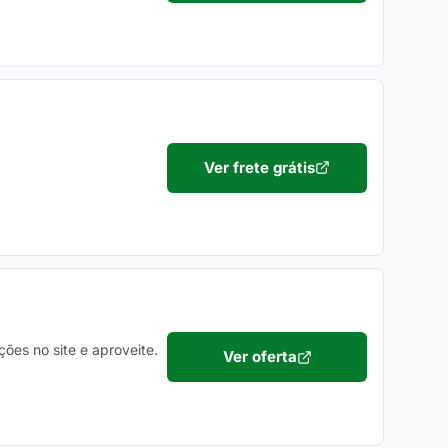
Ver frete grátis
ões no site e aproveite.
Ver oferta