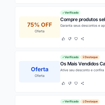
Verificado
Compre produtos sele
75% OFF
Garanta seus descontos e ap
Oferta
Este cupom funcionou
Este cupom não funcion
Verificado
Destaque
Os Mais Vendidos Ca
Oferta
Ative seu desconto e confira
Oferta
Este cupom funcionou
Este cupom não funcion
Verificado
Destaque