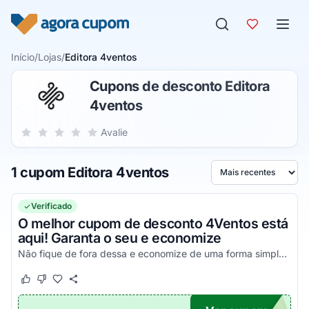
Pular para o conteúdo
Início
/
Lojas
/
Editora 4ventos
Cupons de desconto Editora
4ventos
Sua nota para Editora 4ventos, de 1 a 5 estrelas
Avalie
1 estrela
2 estrelas
3 estrelas
4 estrelas
5 estrelas
1 cupom Editora 4ventos
Ordenar por
Verificado
O melhor cupom de desconto 4Ventos está
aqui! Garanta o seu e economize
Não fique de fora dessa e economize de uma forma simples!
Este cupom funcionou
Este cupom não funcionou