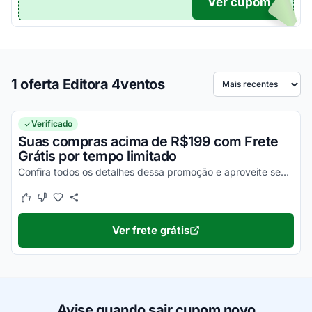
Ver cupom
TICO
1 oferta Editora 4ventos
Ordenar por
Verificado
Suas compras acima de R$199 com Frete
Grátis por tempo limitado
Confira todos os detalhes dessa promoção e aproveite seus descontos!
Este cupom funcionou
Este cupom não funcionou
Ver frete grátis
Avise quando sair cupom novo