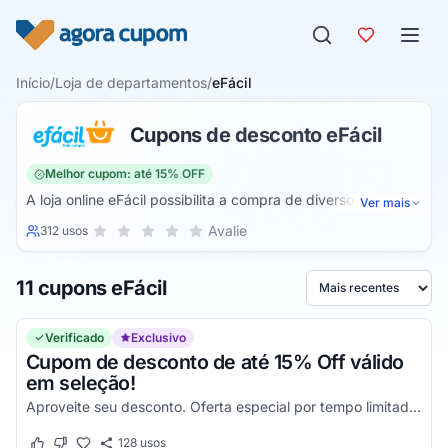
Pular para o conteúdo
Início
/
Loja de departamentos
/
eFácil
Cupons de desconto eFácil
Melhor cupom: até 15% OFF
A loja online eFácil possibilita a compra de diversos
Ver mais
produtos nos mais variados segmentos. Ela também está
Sua nota para eFácil, de 1 a 5 estrelas
Avalie
312 usos
1 estrela
2 estrelas
3 estrelas
4 estrelas
5 estrelas
sempre realizando promoções e trazendo benefícios para
os seus clientes. Assim, através dela é possível realizar a
11 cupons eFácil
compra de produtos de supermercado, itens para bebês,
Ordenar por
construção e segurança, smartphone e telefonia,
eletroportáteis, informática, agrovet, papelaria,
Verificado
Exclusivo
eletrodomésticos e bebidas alcoólicas.
Cupom de desconto de até 15% Off válido
em seleção!
Aproveite seu desconto. Oferta especial por tempo limitado, não perca!
128
usos