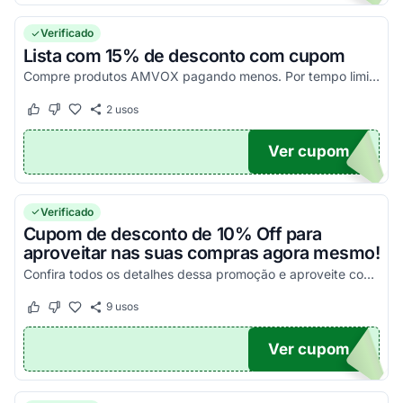
Verificado
Lista com 15% de desconto com cupom
Compre produtos AMVOX pagando menos. Por tempo limitado.
2
usos
Este cupom funcionou
Este cupom não funcionou
Ver cupom
OX
Verificado
Cupom de desconto de 10% Off para
aproveitar nas suas compras agora mesmo!
Confira todos os detalhes dessa promoção e aproveite com as melhores vantagens possíveis!
9
usos
Este cupom funcionou
Este cupom não funcionou
Ver cupom
10