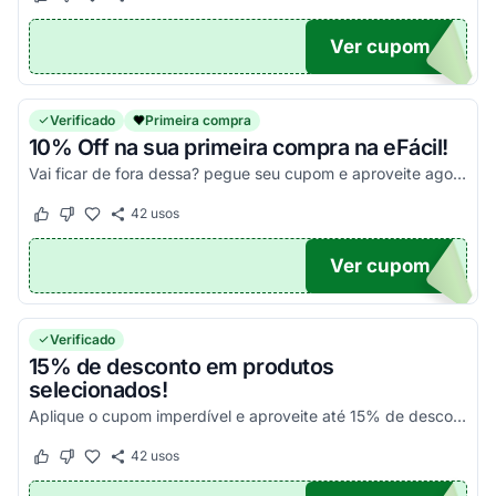
Este cupom funcionou
Este cupom não funcionou
Ver cupom
UPOM
Verificado
Primeira compra
10% Off na sua primeira compra na eFácil!
Vai ficar de fora dessa? pegue seu cupom e aproveite agora mesmo!
42
usos
Este cupom funcionou
Este cupom não funcionou
Ver cupom
DO10
Verificado
15% de desconto em produtos
selecionados!
Aplique o cupom imperdível e aproveite até 15% de desconto em produtos selecionados. Corra, é por tempo limitado!
42
usos
Este cupom funcionou
Este cupom não funcionou