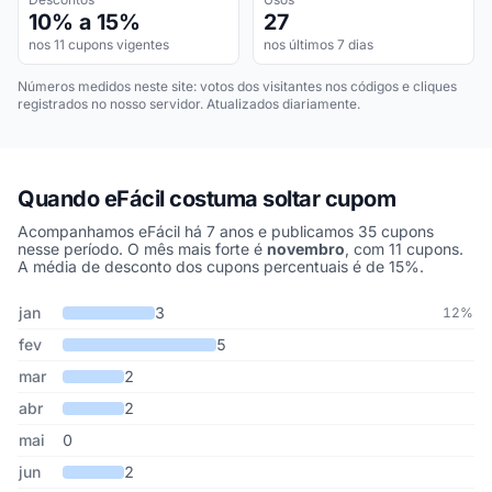
10% a 15%
27
nos 11 cupons vigentes
nos últimos 7 dias
Números medidos neste site: votos dos visitantes nos códigos e cliques
registrados no nosso servidor. Atualizados diariamente.
Quando eFácil costuma soltar cupom
Acompanhamos eFácil há 7 anos e publicamos 35 cupons
nesse período. O mês mais forte é
novembro
, com 11 cupons.
A média de desconto dos cupons percentuais é de 15%.
Cupons de eFácil publicados por mês, somando os últimos 7 anos
Mês
Cupons publicados
Desconto médio
jan
3
12%
fev
5
mar
2
abr
2
mai
0
jun
2