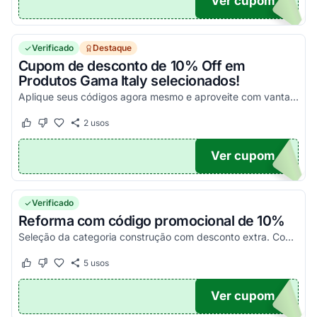
Ver cupom
CIAL
Verificado
Destaque
Cupom de desconto de 10% Off em
Produtos Gama Italy selecionados!
Aplique seus códigos agora mesmo e aproveite com vantagens simplesmente incríveis!
2
usos
Este cupom funcionou
Este cupom não funcionou
Ver cupom
10
Verificado
Reforma com código promocional de 10%
Seleção da categoria construção com desconto extra. Confira!
5
usos
Este cupom funcionou
Este cupom não funcionou
Ver cupom
A10