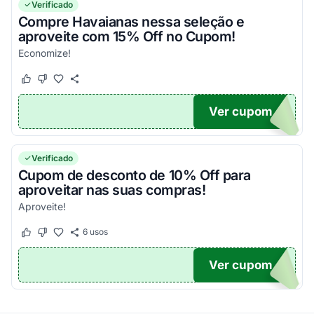
Verificado
Compre Havaianas nessa seleção e
aproveite com 15% Off no Cupom!
Economize!
Este cupom funcionou
Este cupom não funcionou
Ver cupom
AS15
Verificado
Cupom de desconto de 10% Off para
aproveitar nas suas compras!
Aproveite!
6
usos
Este cupom funcionou
Este cupom não funcionou
Ver cupom
10