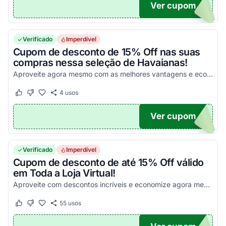
Ver cupom
15
Verificado
Imperdível
Cupom de desconto de 15% Off nas suas
compras nessa seleção de Havaianas!
Aproveite agora mesmo com as melhores vantagens e economize em todas as suas compras!
4
usos
Este cupom funcionou
Este cupom não funcionou
Ver cupom
AS15
Verificado
Imperdível
Cupom de desconto de até 15% Off válido
em Toda a Loja Virtual!
Aproveite com descontos incríveis e economize agora mesmo nessa Black Friday eFácil!
55
usos
Este cupom funcionou
Este cupom não funcionou